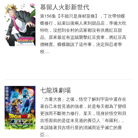
慕留人火影新世代
第156集【不能只是身材苗條】，丁次帶領蝶
蝶修行，結束以後兩人來到甜品店，準備大吃
特吃，沒想到全村的店家都沒有供應紅豆甜
品。原來最近有盜賊襲擊紅豆貨車，將紅豆高
價轉賣。蝶蝶聽說了這件事，決定與忍者學
校....
七龍珠劇場
「力量大會」之後，悟空了解到宇宙中還存在
著自己未曾見過的強者，於是每天都為了變得
更強而不斷努力修行。某天，現身於悟空和貝
吉塔面前的是從未見過的賽亞人「布羅利」。
本該隨著貝吉塔行星的消滅而近乎滅亡的賽
亞....