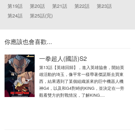
第19話
第20話
第21話
第22話
第23話
第24話
第25話(完)
你應該也會喜歡...
一拳超人(國語)S2
第13話【英雄回歸】，進入英雄協會，開始英
雄活動的埼玉，像平常一樣帶著傑諾斯去買東
西，結果遇到了某個組織派來的巨中機器人機
神G4，以及和G4對峙的KING，並決定在一旁
觀看雙方的對戰情況，了解KING....