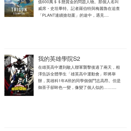
值600萬＄＄懸賞金的問題人物。那個人名叫
威席・史坦畢特。記者羅伯特與梅麗魯在追查
「PLANT連續搶劫案」的途中，遇見....
我的英雄學院S2
在雄英高中遭到敵人聯軍襲擊後過了兩天，相
澤告訴全體學生「雄英高中運動會」即將舉
辦，英雄科1年A班的同學個個鬥志高昂。但是
御茶子卻眸色一變，像變了個人似的……....