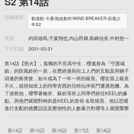
S2 第14話
目錄路徑
動漫館-卡通/熱血動作/WIND BREAKER-防風少
年S2
演員
内田雄馬,千葉翔也,内山昂輝,島崎信長,中村悠一
下片日期
2031-03-31
第14話【怒火】，孤獨的不良高中生．櫻遙身為「守護城
鎮」的防風鈴的一員，在歷經過與街上人們的互動及與獅子
頭連的衝突後，如今成為了一年一班的級長。櫻在當上級長
不久，就得知班上的同學杏西的兒時玩伴長門遭遇危機。為
了拯救他，櫻帶著榆井、蘇枋等班上同學們前往KEEL的據
點。與他們展開對峙的是KEEL的首領·名取慎吾。他以恐懼
進行支配的挑釁話語及壓倒性的人數暴力對櫻等人展開襲擊
第14話
第15話
第16話
第17話
第18話