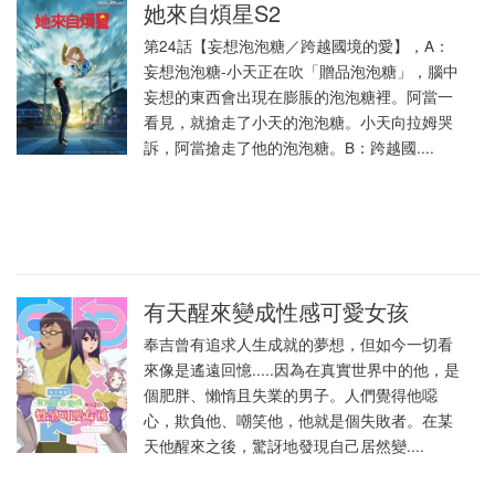
她來自煩星S2
第24話【妄想泡泡糖／跨越國境的愛】，A：
妄想泡泡糖-小天正在吹「贈品泡泡糖」，腦中
妄想的東西會出現在膨脹的泡泡糖裡。阿當一
看見，就搶走了小天的泡泡糖。小天向拉姆哭
訴，阿當搶走了他的泡泡糖。B：跨越國....
有天醒來變成性感可愛女孩
奉吉曾有追求人生成就的夢想，但如今一切看
來像是遙遠回憶.....因為在真實世界中的他，是
個肥胖、懶惰且失業的男子。人們覺得他噁
心，欺負他、嘲笑他，他就是個失敗者。在某
天他醒來之後，驚訝地發現自己居然變....