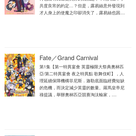
共度良宵的約定…？但是，露易絲意外發現到
才人身上的使魔之印卻消失了，露易絲也因....
Fate／Grand Carnival
第1集【第一特異宴會 英靈極限大祭典奧林匹
亞/第二特異宴會 夜之特異點 歌舞伎町】，人
理延續保障機構菲尼斯．迦勒底面臨經費短缺
的危機，而決定減少英靈的數量。羅馬皇帝尼
祿提議，舉辦奧林匹亞競賽淘汰輸家，....