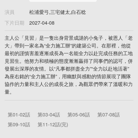
演員
松浦愛弓,三宅健太,白石稔
下片日期
2027-04-08
主人公「見習」是一隻出身背景成謎的小兔子，被恩人「老
大」帶到一家名為“全力施工辦”的建築公司。在那裡，他從
最初的謹慎害羞逐漸成長為一名能全力以赴完成任務的工地
見習生。他努力和積極的態度漸漸贏得了同事們的認可，併
發展出深厚的友情。以“凡事都拼盡全力”“全力以赴地活著”
為座右銘的“全力施工辦”，用幽默與感動的情節展現了團隊
協作的力量和主人公的成長之旅，為觀眾們帶來了溫暖和力
量。
第01-02話
第03-04話
第05-06話
第07-08話
第09-10話
第11-12話(完)