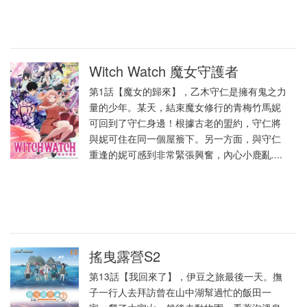
Witch Watch 魔女守護者
第1話【魔女的歸來】，乙木守仁是擁有鬼之力
量的少年。某天，結束魔女修行的青梅竹馬妮
可回到了守仁身邊！根據古老的盟約，守仁將
與妮可住在同一個屋簷下。另一方面，與守仁
重逢的妮可感到非常緊張興奮，內心小鹿亂....
搖曳露營S2
第13話【我回來了】，伊豆之旅最後一天。撫
子一行人去拜訪曾在山中湖幫過忙的飯田一