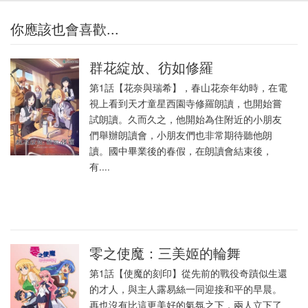
你應該也會喜歡...
群花綻放、彷如修羅
第1話【花奈與瑞希】，春山花奈年幼時，在電
視上看到天才童星西園寺修羅朗讀，也開始嘗
試朗讀。久而久之，他開始為住附近的小朋友
們舉辦朗讀會，小朋友們也非常期待聽他朗
讀。國中畢業後的春假，在朗讀會結束後，
有....
零之使魔：三美姬的輪舞
第1話【使魔的刻印】從先前的戰役奇蹟似生還
的才人，與主人露易絲一同迎接和平的早晨。
再也沒有比這更美好的氣氛之下，兩人立下了