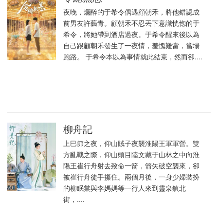
夜晚，爛醉的于希令偶遇顧朝禾，將他錯認成
前男友許藝青。顧朝禾不忍丟下意識恍惚的于
希令，將她帶到酒店過夜。于希令醒來後以為
自己跟顧朝禾發生了一夜情，羞愧難當，當場
跑路。 于希令本以為事情就此結束，然而卻....
柳舟記
上巳節之夜，仰山賊子夜襲淮陽王軍軍營。雙
方亂戰之際，仰山頭目陸文藏于山林之中向淮
陽王崔行舟射去致命一箭，箭矢破空襲來，卻
被崔行舟徒手攥住。兩個月後，一身少婦裝扮
的柳眠棠與李媽媽等一行人來到靈泉鎮北
街，....