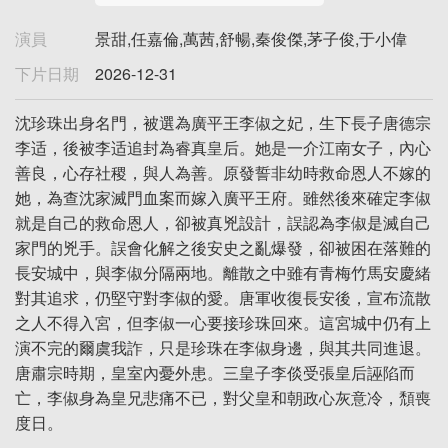
演員
景甜,任嘉倫,萬茜,舒暢,秦俊傑,茅子俊,于小偉
下片日期
2026-12-31
沈珍珠出身名門，被選為廣平王李俶之妃，生下長子唐德宗
李适，後被李适追封為睿真皇后。她是一介江南女子，內心
善良，心存社稷，與人為善。原發誓非幼時救命恩人不嫁的
她，為查沈家滅門血案而嫁入廣平王府。雖然後來確定李俶
就是自己的救命恩人，卻被真兇設計，誤認為李俶是滅自己
家門的兇手。誤會化解之後安史之亂爆發，卻被困在落難的
長安城中，與李俶分隔兩地。離散之中雖有青梅竹馬安慶緒
對其追求，仍堅守對李俶的愛。唐軍收復長安後，宣布流散
之人不得入宮，但李俶一心要接珍珠回來。這宮城中仍有上
演不完的爾虞我詐，只是珍珠在李俶身邊，與其共同進退。
唐肅宗時期，皇室內憂外患。三皇子李倓受張皇后誣陷而
亡，李俶身為皇兄悲痛不已，對父皇和朝政心灰意冷，頹喪
度日。