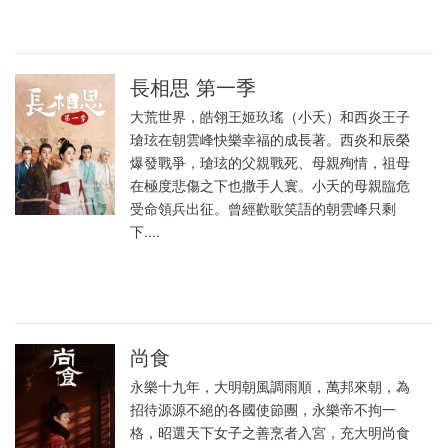
長相思 第一季
大荒世界，皓翎王姬玖瑤（小夭）和西炎王子
瑲玹在朝雲峰快樂幸福的成長著。西炎和辰榮
爆發戰爭，瑲玹的父親戰死、母親殉情，祖母
在極度悲傷之下也撒手人寰。小夭的母親臨危
受命領兵出征。曾經歡歌笑語的朝雲峰只剩
下....
尚食
永樂十九年，大明朝風調雨順，萬邦來朝，為
招待源源不絕的各國使節團，永樂帝不拘一
格，昭選天下女子之善烹者入宮，充大明尚食