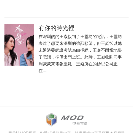
有你的時光裡
在深圳的的王焱接到了王靈均的電話，王靈均
表達了想要來深圳的強烈願望，但王焱卻以她
未通過藥師證考試為由拒絕，王焱不耐煩地掛
了電話，準備出門上班。此時，王焱收到同事
周蒙蒙來電報噩耗，王焱所在的妙思公司正
在....
用戶於MOD平臺上點選頻道節目內容、隨選視訊內容及應用內容服務