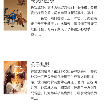
長安的荔枝
長安城的小吏李善德突然接到一個任務：要在
貴妃誕日之前，從嶺南運來新鮮荔枝。荔枝
「一日色變，兩日香變，三日味變」，而嶺南
距長安五千餘里，山水迢迢，這是個不可能完
成的任務，可為了家人，李善德決心放手一
搏：....
公子無雙
神醫沈知離為了復活師父出谷尋找藥引，卻意
外和十二夜公子蘇沉澈綁定生死進入時間循
環。沈知離把蘇沉澈帶在身邊，他們一起探明
月宮，赴武林大會、闖南疆，經歷了一系列生
死冒險。沈知離成功集齊藥引，卻發現背後另
有....