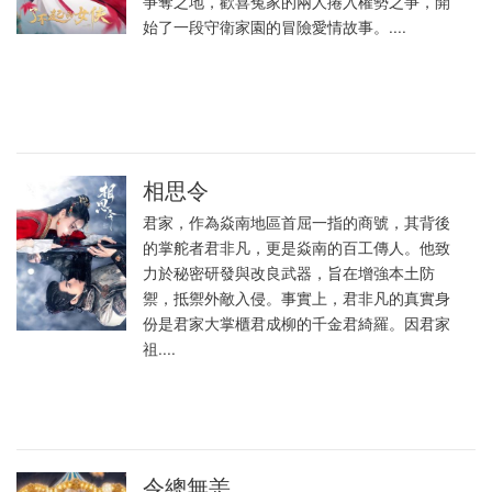
爭奪之地，歡喜冤家的兩人捲入權勢之爭，開
始了一段守衛家園的冒險愛情故事。....
相思令
君家，作為焱南地區首屈一指的商號，其背後
的掌舵者君非凡，更是焱南的百工傳人。他致
力於秘密研發與改良武器，旨在增強本土防
禦，抵禦外敵入侵。事實上，君非凡的真實身
份是君家大掌櫃君成柳的千金君綺羅。因君家
祖....
令總無恙