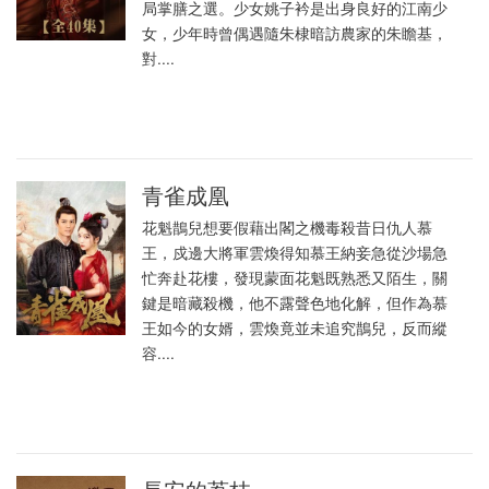
局掌膳之選。少女姚子衿是出身良好的江南少
女，少年時曾偶遇隨朱棣暗訪農家的朱瞻基，
對....
青雀成凰
花魁鵲兒想要假藉出閣之機毒殺昔日仇人慕
王，戍邊大將軍雲煥得知慕王納妾急從沙場急
忙奔赴花樓，發現蒙面花魁既熟悉又陌生，關
鍵是暗藏殺機，他不露聲色地化解，但作為慕
王如今的女婿，雲煥竟並未追究鵲兒，反而縱
容....