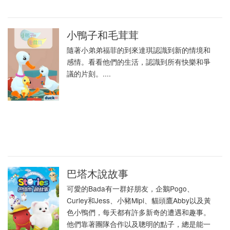
小鴨子和毛茸茸
隨著小弟弟福菲的到來達琪認識到新的情境和
感情。看看他們的生活，認識到所有快樂和爭
議的片刻。....
巴塔木說故事
可愛的Bada有一群好朋友，企鵝Pogo、
Curley和Jess、小豬Mipi、貓頭鷹Abby以及黃
色小鴨們，每天都有許多新奇的遭遇和趣事。
他們靠著團隊合作以及聰明的點子，總是能一