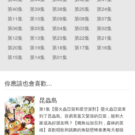
第40集
第39集
第38集
第25集
第24集
第11集
第10集
第09集
第08集
第07集
第06集
第05集
第04集
第03集
第02集
第12集
第13集
第23集
第22集
第21集
第20集
第19集
第18集
第17集
第16集
第15集
第14集
第01集
你應該也會喜歡...
昆蟲島
第1集【螢火蟲亞當和星空派對】螢火蟲亞當來
到了昆蟲島。容易害羞又緊張的亞當，能和大
家成為好朋友嗎？【獨角仙加百列，森林的英
雄】喜歡唱歌和跳舞的角額壁蜂泰奧每天都很