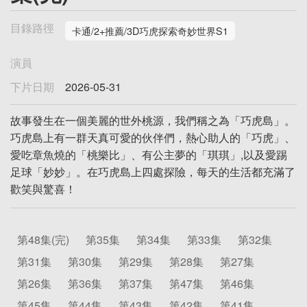
目錄路徑
卡通/2+推薦/3D巧虎探索奇妙世界S1
演員
下片日期
2026-05-31
故事發生在一個美麗的世外桃源，我們稱之為「巧虎島」。
巧虎島上有一群天真可愛的伙伴們，熱心助人的「巧虎」、
愛吃章魚燒的「桃樂比」、有公主夢的「琪琪」,以及愛踢
足球「妙妙」。在巧虎島上四處探險，每天的生活都充滿了
歡笑與驚喜！
第48集(完)
第35集
第34集
第33集
第32集
第31集
第30集
第29集
第28集
第27集
第26集
第36集
第37集
第47集
第46集
第45集
第44集
第43集
第42集
第41集