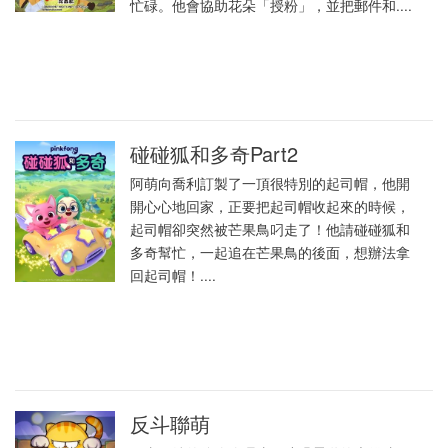
忙碌。他會協助花朵「授粉」，並把郵件和....
碰碰狐和多奇Part2
阿萌向喬利訂製了一頂很特別的起司帽，他開
開心心地回家，正要把起司帽收起來的時候，
起司帽卻突然被芒果鳥叼走了！他請碰碰狐和
多奇幫忙，一起追在芒果鳥的後面，想辦法拿
回起司帽！....
反斗聯萌