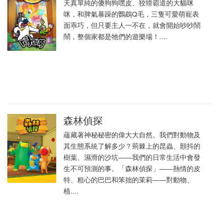
天真單純的傻狗狗嘿皮、狡猾霸道的大貓咪
咪，和脾氣暴躁的鸚鵡Q毛，三隻可愛萌寵表
面乖巧，但只要主人一不在，就會開始吵吵鬧
鬧，整個家都是牠們的遊樂場！....
森林偵探
蘊藏著神秘秘密的偉大大自然。我們對動物及
其生態系統了解多少？荊棘上的昆蟲、顫抖的
樹葉、濕滑的沙坑——我們的日常生活中會發
生不可預測的事。「森林偵探」——熱情的皮
特、粗心的巴巴和笨拙的茉莉——對動物、
植....