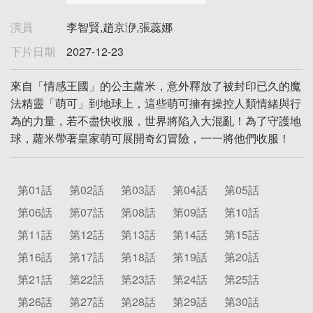
演員
李智賢,趙京洢,張蕊娜
下片日期
2027-12-23
來自「情感王國」的公主蘿米，意外釋放了被封印已久的魔
法精靈「萌可」到地球上，這些萌可擁有操控人類情緒與行
為的力量，若不盡快收服，世界將陷入大混亂！為了守護地
球，蘿米帶著皇家萌可展開奇幻冒險，一一將他們收服！
第01話
第02話
第03話
第04話
第05話
第06話
第07話
第08話
第09話
第10話
第11話
第12話
第13話
第14話
第15話
第16話
第17話
第18話
第19話
第20話
第21話
第22話
第23話
第24話
第25話
第26話
第27話
第28話
第29話
第30話