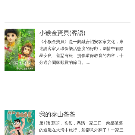
小猴金寶貝(客語)
《小猴金寶貝》是一齣融合詔安客家文化，來
述說客家人環保樂活態度的好戲，劇情中有除
暴安良、善惡有報、提倡環保教育的內容，十
分適合闔家觀賞的節目。....
我的泰山爸爸
第1話 蒜頭，爸爸，媽媽一家三口，乘坐破舊
的遊艇在大海中旅行，船卻意外翻了！一家三