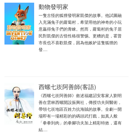
動物發明家
一隻古怪的狐狸發明家凱傑的故事。他試圖融
入充滿兔子的蘿蔔村，希望用他的神奇的小玩
意贏得兔子們的青睞。然而，蘿蔔村的兔子居
民對凱傑的古怪性格很警惕。更糟的是，霍普
市長也不喜歡凱傑，因為他嫉妒這隻狐狸的
發....
西螺七崁阿善師(客語)
《西螺七崁阿善師》敘述福建詔安客家人劉明
善在雲林西螺開設振興社，傳授功夫與醫術，
帶領七崁地區百姓力抗海賊的故事。全劇一開
場即有一場精彩的的碼頭武打戲，如真人般
「拳拳到肉」的拳腳功夫加上精彩特效，還有
結....