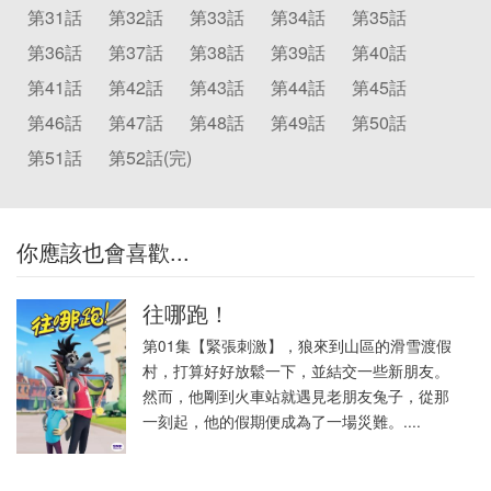
第31話
第32話
第33話
第34話
第35話
第36話
第37話
第38話
第39話
第40話
第41話
第42話
第43話
第44話
第45話
第46話
第47話
第48話
第49話
第50話
第51話
第52話(完)
你應該也會喜歡...
往哪跑！
第01集【緊張刺激】，狼來到山區的滑雪渡假
村，打算好好放鬆一下，並結交一些新朋友。
然而，他剛到火車站就遇見老朋友兔子，從那
一刻起，他的假期便成為了一場災難。....