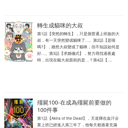
轉生成貓咪的大叔
第1話【突然的轉生】，只是個普通上班族的大
叔，有一天突然變成貓咪了…。第2話【是喵
嗎?】，雖然大叔變成了貓咪，但不知該如何是
好…。第3話【求婚儀式】，努力尋找過夜處
時，出現在貓大叔面前的是…？第4話【....
殭屍100-在成為殭屍前要做的
100件事
第1話【Akira of the Dead】，天道輝在血汗企
業上班已經進入第三年了，他每天都過著充滿