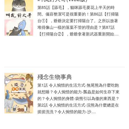
第85話【舔毛】，貓咪舔毛要花上半天的時
間。儀容整潔可是很重要的！第86話【打掃陽
台①】，爺爺決定要打掃陽台了。之所以放著
堆得像山一樣的落葉不管的理由是？第87話
【打掃陽台②】，爺爺拿著新武器重新開始....
殘念生物事典
第1話 令人惋惜的生活方式-無尾熊為什麼吃飽
就想睡？令人惋惜的能力-瓢蟲是如何生存下來
的？令人惋惜的身體-袋熊引以為傲的東西是？
第2話 令人惋惜的生活方式-浣熊為什麼總是在
搓搓洗洗？令人惋惜的能力-沙....