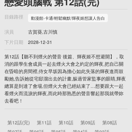
戀愛頭腦戰 第12話(完)
目錄路徑
動漫館-卡通/輕鬆幽默/輝夜姬想讓人告白
演員
古賀葵,古川慎
下片日期
2028-12-31
第12話【聽不到煙火的聲音 後篇、輝夜姬不想避開】，取
消的跟學生會成員一起去煙火大會之約定的輝夜,把自己關
在昏暗的房間裡,侍女早坂因為擔心如此失落的輝夜進而鼓
勵她,告訴她從宅邸溜出去的計畫,躲過管家監事的眼睛,輝夜
總算是到達了會場,但煙火大會已經結束了…想要跟大一起
看煙火而流淚的輝夜,而此時那熟悉的聲音響起那我就帶妳
去看吧！
第12話(完)
第11話
第10話
第09話
第08話
第07話
第06話
第05話
第04話
第03話