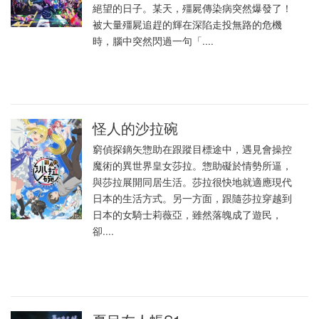
絕望的日子。某天，殭屍傳染病突然爆發了！
被大量殭屍追趕的輝在深陷走投無路的危機
時，腦中突然閃過一句「....
怪人的沙拉碗
窮偵探鏑矢惣助在跟蹤目標途中，遇見會操控
魔術的異世界皇女莎拉。惣助礙於情勢所逼，
與莎拉展開同居生活。莎拉很快地就適應現代
日本的生活方式。另一方面，跟隨莎拉穿越到
日本的女騎士莉薇亞，雖然落魄成了遊民，
卻....