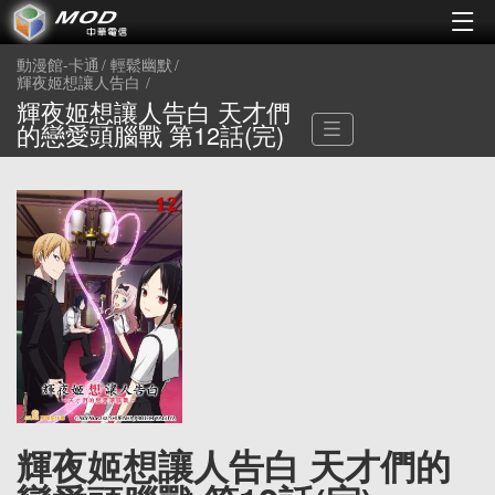
動漫館-卡通
輕鬆幽默
輝夜姬想讓人告白
輝夜姬想讓人告白 天才們
的戀愛頭腦戰 第12話(完)
輝夜姬想讓人告白 天才們的