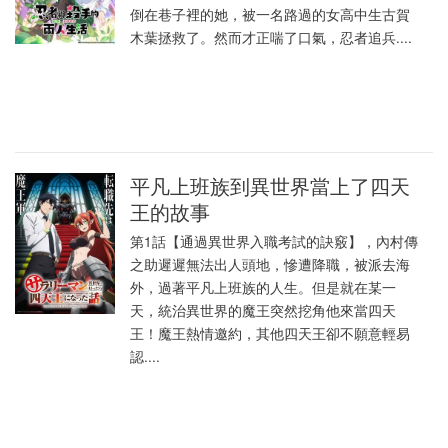
倒在巷子裡的她，被一名路過的女高中生古賀
木葉拯救了。然而才正喘了口氣，忍者追兵....
平凡上班族到異世界當上了四天
王的故事
第1話【通過異世界入職考試的訣竅】，內村傳
之助遲遲無法出人頭地，慘遭降職，被派去海
外，過著平凡上班族的人生。但是就在某一
天，統治異世界的魔王突然挖角他來當四天
王！魔王熱情邀約，其他四天王卻不願意輕易
認....