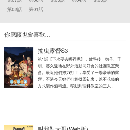
第02話
第01話
你應該也會喜歡...
搖曳露營S3
第1話【下次要去哪裡呢】，放學後，撫子、千
明、葵久違地在野外活動同好會的社團教室聚
會。最近她們努力打工，享受了一場豪華的露
營，不過今天她們打算找回初衷，以不花錢的
方式製作酒精爐。移動到理科教室的三人，....
叫我對大哥(Web版)