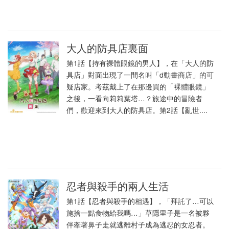
大人的防具店裏面
第1話【持有裸體眼鏡的男人】，在「大人的防
具店」對面出現了一間名叫「d動畫商店」的可
疑店家。考茲戴上了在那邊買的「裸體眼鏡」
之後，一看向莉莉葉塔…？旅途中的冒險者
們，歡迎來到大人的防具店。第2話【亂世....
忍者與殺手的兩人生活
第1話【忍者與殺手的相遇】，「拜託了…可以
施捨一點食物給我嗎…」草隱里子是一名被夥
伴牽著鼻子走就逃離村子成為逃忍的女忍者。