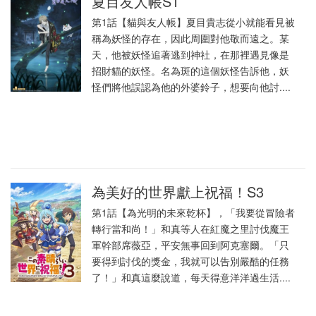
夏目友人帳S1
第1話【貓與友人帳】夏目貴志從小就能看見被
稱為妖怪的存在，因此周圍對他敬而遠之。某
天，他被妖怪追著逃到神社，在那裡遇見像是
招財貓的妖怪。名為斑的這個妖怪告訴他，妖
怪們將他誤認為他的外婆鈴子，想要向他討....
為美好的世界獻上祝福！S3
第1話【為光明的未來乾杯】，「我要從冒險者
轉行當和尚！」和真等人在紅魔之里討伐魔王
軍幹部席薇亞，平安無事回到阿克塞爾。「只
要得到討伐的獎金，我就可以告別嚴酷的任務
了！」和真這麼說道，每天得意洋洋過生活....