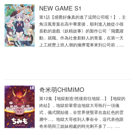
NEW GAME S1
第1話【感覺好像真的進了這間公司呢！】，主
角涼風青葉在高中畢業後，順利進入她從小很
喜歡的遊戲《妖精故事》的製作公司「飛鷹躍
動」就職。作為社會新鮮人的青葉，在第一天
上工經歷上班人潮的擁擠電車來到公司前，....
奇米萌CHIMIMO
第12集【地獄創造!然後前往地獄…】【地獄的
終結】，地獄前輩脅迫地獄大哥執行一項儀
式，儀式開始後，全世界便壟罩在血紅色的雲
層中…。地獄大哥收到人事命令，這代表他跟
奇米萌與三姐妹相處的時光剩不多了…。....