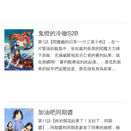
鬼燈的冷徹S2B
第1話【閻魔廳的日常/一汁三菜十肉】，在一
片緊張的氣氛中，坐在裁判長席的閻魔大力揮
下笏板、充滿威嚴地宣示亡者的審判結果。就
在那瞬間!「審判觀摩就到此結束。」唐瓜對新
來的獄卒們這麼說道。唐瓜很有身為前輩....
加油吧同期醬
第11話【終於開花結果了！太好了，同期
醬】，同期醬和同期君參加了同事的婚禮，雖