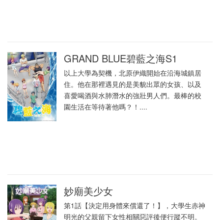
GRAND BLUE碧藍之海S1
以上大學為契機，北原伊織開始在沿海城鎮居
住。他在那裡遇見的是美貌出眾的女孩、以及
喜愛喝酒與水肺潛水的強壯男人們。最棒的校
園生活在等待著他嗎？！....
妙廟美少女
第1話【決定用身體來償還了！】，大學生赤神
明光的父親留下女性相關惡評後便行蹤不明。