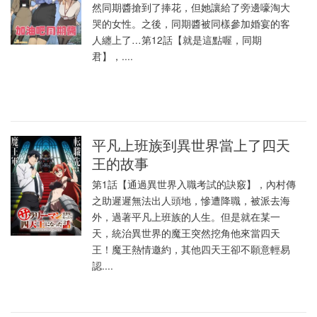
然同期醬搶到了捧花，但她讓給了旁邊嚎淘大
哭的女性。之後，同期醬被同樣參加婚宴的客
人纏上了…第12話【就是這點喔，同期
君】，....
平凡上班族到異世界當上了四天
王的故事
第1話【通過異世界入職考試的訣竅】，內村傳
之助遲遲無法出人頭地，慘遭降職，被派去海
外，過著平凡上班族的人生。但是就在某一
天，統治異世界的魔王突然挖角他來當四天
王！魔王熱情邀約，其他四天王卻不願意輕易
認....