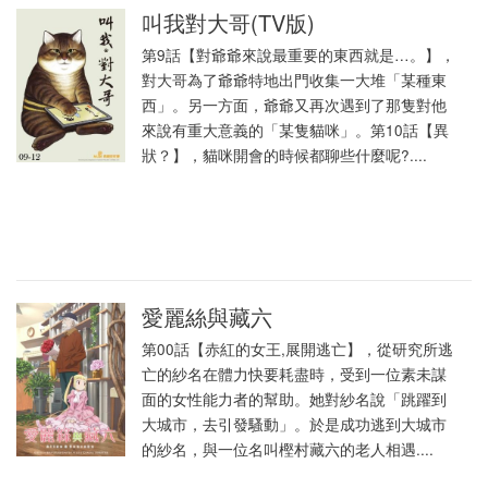
叫我對大哥(TV版)
第9話【對爺爺來說最重要的東西就是…。】，
對大哥為了爺爺特地出門收集一大堆「某種東
西」。另一方面，爺爺又再次遇到了那隻對他
來說有重大意義的「某隻貓咪」。第10話【異
狀？】，貓咪開會的時候都聊些什麼呢?....
愛麗絲與藏六
第00話【赤紅的女王,展開逃亡】，從研究所逃
亡的紗名在體力快要耗盡時，受到一位素未謀
面的女性能力者的幫助。她對紗名說「跳躍到
大城市，去引發騷動」。於是成功逃到大城市
的紗名，與一位名叫樫村藏六的老人相遇....