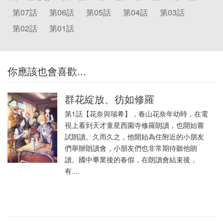
第07話
第06話
第05話
第04話
第03話
第02話
第01話
你應該也會喜歡...
群花綻放、彷如修羅
第1話【花奈與瑞希】，春山花奈年幼時，在電
視上看到天才童星西園寺修羅朗讀，也開始嘗
試朗讀。久而久之，他開始為住附近的小朋友
們舉辦朗讀會，小朋友們也非常期待聽他朗
讀。國中畢業後的春假，在朗讀會結束後，
有....