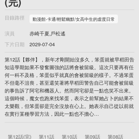
(完)
目錄路徑
動漫館-卡通/輕鬆幽默/女高中生的虛度日常
演員
赤崎千夏,戶松遙
下片日期
2029-07-04
第12話【夥伴】，新年才剛開始沒多久，笨蛋就被早稻田告
知這學期如果不發奮圖強的話將會被留級。這次只要再有任
何一科不及格，笨蛋似乎就真的會被留級的樣子。不過笨蛋
不但毫不沮喪，甚至還笑著將早稻田警告自己可能會被留級
的事告訴了阿宅和機器人。然而阿宅卻是一點也笑不出來。
這個時候，魔女也跑來找笨蛋，表示之前幫她占卜的結果不
太樂觀，但笨蛋卻是完全沒放在心上。她表示自己從以前就
在實行某種學習方法，因此一點也不擔心…
第12話(完)
第11話
第10話
第09話
第08話