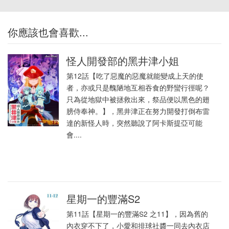
你應該也會喜歡...
怪人開發部的黑井津小姐
第12話【吃了惡魔的惡魔就能變成上天的使
者，亦或只是醜陋地互相吞食的野蠻行徑呢？
只為從地獄中被拯救出來，祭品便以黑色的翅
膀侍奉神。】，黑井津正在努力開發打倒布雷
達的新怪人時，突然聽說了阿卡斯提亞可能
會....
星期一的豐滿S2
第11話【星期一的豐滿S2 之11】，因為舊的
內衣穿不下了，小愛和排球社醬一同去內衣店