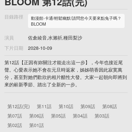
BLOOM 第12話(完)
目錄路徑
動漫館-卡通/輕鬆幽默/請問您今天要來點兔子嗎？
BLOOM
演員
佐倉綾音,水瀨祈,種田梨沙
下片日期
2028-10-09
第12話【正因有妳關注才能走出這一步】，今年也接近尾
聲。心愛表示她不會在元旦時返家，姊姊萌香因此寂寞萬
分，甚至對她們歡欣的相片醋性大發。大家一起朝向即將到
來的嶄新季節、踏出了全新的一步。
第12話(完)
第11話
第10話
第09話
第08話
第07話
第06話
第05話
第04話
第03話
第02話
第01話