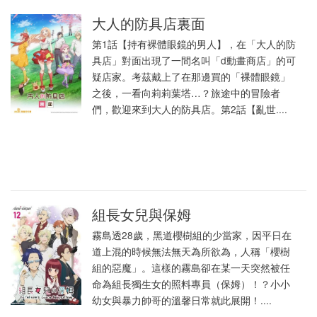
大人的防具店裏面
第1話【持有裸體眼鏡的男人】，在「大人的防
具店」對面出現了一間名叫「d動畫商店」的可
疑店家。考茲戴上了在那邊買的「裸體眼鏡」
之後，一看向莉莉葉塔…？旅途中的冒險者
們，歡迎來到大人的防具店。第2話【亂世....
組長女兒與保姆
霧島透28歲，黑道櫻樹組的少當家，因平日在
道上混的時候無法無天為所欲為，人稱「櫻樹
組的惡魔」。這樣的霧島卻在某一天突然被任
命為組長獨生女的照料專員（保姆）！？小小
幼女與暴力帥哥的溫馨日常就此展開！....