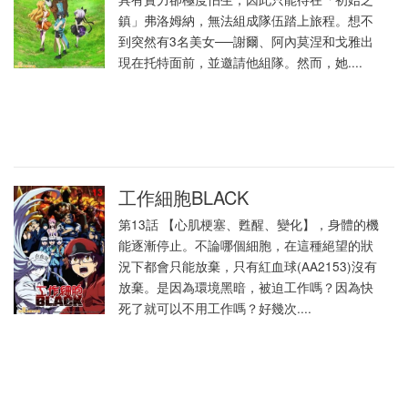
鎮」弗洛姆納，無法組成隊伍踏上旅程。想不
到突然有3名美女──謝爾、阿內莫涅和戈雅出
現在托特面前，並邀請他組隊。然而，她....
工作細胞BLACK
第13話 【心肌梗塞、甦醒、變化】，身體的機
能逐漸停止。不論哪個細胞，在這種絕望的狀
況下都會只能放棄，只有紅血球(AA2153)沒有
放棄。是因為環境黑暗，被迫工作嗎？因為快
死了就可以不用工作嗎？好幾次....