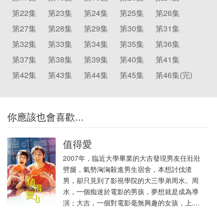
第22集
第23集
第24集
第25集
第26集
第27集
第28集
第29集
第30集
第31集
第32集
第33集
第34集
第35集
第36集
第37集
第38集
第39集
第40集
第41集
第42集
第43集
第44集
第45集
第46集(完)
你應該也會喜歡...
值得愛
2007年，臨近大學畢業的大吉發現男友任壯壯
劈腿，氣勢洶洶殺進男生宿舍，本想討伐渣
男，卻只見到了影視學院的大三學弟周水。周
水，一個痴迷於電影的男孩，夢想就是成為導
演；大吉，一個對電影毫無興趣的女孩，上....