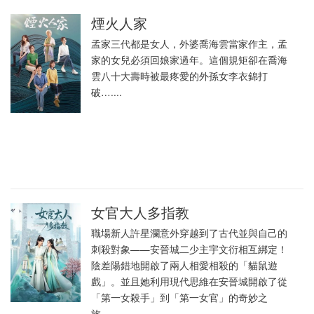
煙火人家
孟家三代都是女人，外婆喬海雲當家作主，孟
家的女兒必須回娘家過年。這個規矩卻在喬海
雲八十大壽時被最疼愛的外孫女李衣錦打
破…....
女官大人多指教
職場新人許星瀾意外穿越到了古代並與自己的
刺殺對象——安晉城二少主宇文衍相互綁定！
陰差陽錯地開啟了兩人相愛相殺的「貓鼠遊
戲」。並且她利用現代思維在安晉城開啟了從
「第一女殺手」到「第一女官」的奇妙之
旅。....