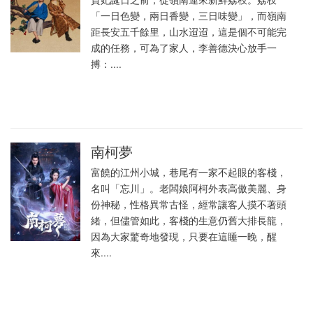
「一日色變，兩日香變，三日味變」，而嶺南
距長安五千餘里，山水迢迢，這是個不可能完
成的任務，可為了家人，李善德決心放手一
搏：....
南柯夢
富饒的江州小城，巷尾有一家不起眼的客棧，
名叫「忘川」。老闆娘阿柯外表高傲美麗、身
份神秘，性格異常古怪，經常讓客人摸不著頭
緒，但儘管如此，客棧的生意仍舊大排長龍，
因為大家驚奇地發現，只要在這睡一晚，醒
來....