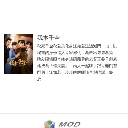
我本千金
秋家千金秋若染化身江如若逃過滅門一劫，以
秘書的身份進入肖家報仇，為救出弟弟慕染，
陰差陽錯跟肖離身邊隱藏著的老督軍養子顧彥
廷成為「假夫妻」，兩人一起聯手跟肖離鬥智
鬥勇！江如若一步步的解開謊言與陰謀，終
於....