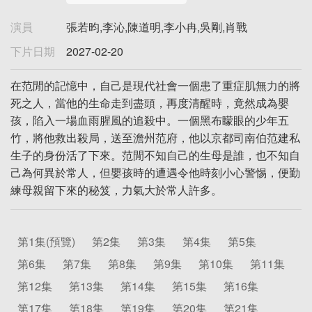
演員
張若昀,李沁,陳道明,李小冉,吳剛,肖戰
下片日期
2027-02-20
在范閒的記憶中，自己是現代社會一個患了重症肌無力的將
死之人，當他的生命走到盡頭，再度清醒時，竟然成為嬰
孩，陷入一場血雨腥風的追殺中。一個黑布矇眼的少年五
竹，將他救出殺局，送至澹州范府，他以京都司南伯范建私
生子的身份活了下來。范閒不知自己的生母是誰，也不知自
己為何異於常人，但嬰孩時的遭遇令他時刻小心警惕，便勤
練母親留下來的秘笈，力氣大於常人許多。
第1集(預覽)
第2集
第3集
第4集
第5集
第6集
第7集
第8集
第9集
第10集
第11集
第12集
第13集
第14集
第15集
第16集
第17集
第18集
第19集
第20集
第21集