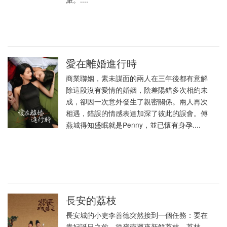
愛在離婚進行時
商業聯姻，素未謀面的兩人在三年後都有意解
除這段沒有愛情的婚姻，陰差陽錯多次相約未
成，卻因一次意外發生了親密關係。兩人再次
相遇，錯誤的情感表達加深了彼此的誤會。傅
燕城得知盛眠就是Penny，並已懷有身孕....
長安的荔枝
長安城的小吏李善德突然接到一個任務：要在
貴妃誕日之前，從嶺南運來新鮮荔枝。荔枝