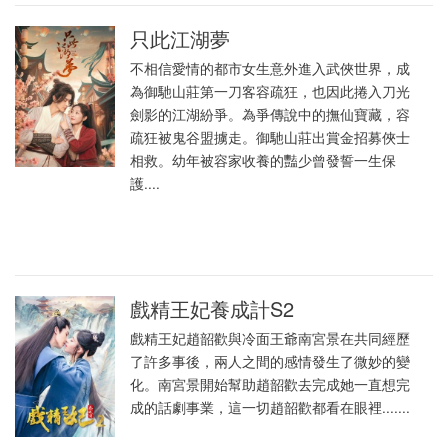
只此江湖夢
不相信愛情的都市女生意外進入武俠世界，成
為御馳山莊第一刀客容疏狂，也因此捲入刀光
劍影的江湖紛爭。為爭傳說中的撫仙寶藏，容
疏狂被鬼谷盟擄走。御馳山莊出賞金招募俠士
相救。幼年被容家收養的豔少曾發誓一生保
護....
戲精王妃養成計S2
戲精王妃趙韶歡與冷面王爺南宮景在共同經歷
了許多事後，兩人之間的感情發生了微妙的變
化。南宮景開始幫助趙韶歡去完成她一直想完
成的話劇事業，這一切趙韶歡都看在眼裡.......