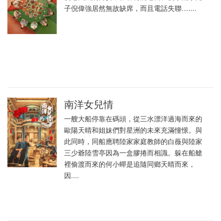
子倪偉強居然無故缺席，而且電話失聯…....
南洋女兒情
一艘大船停靠在碼頭，從三水漂洋過海而來的
歐陽天晴和姐妹們對星洲的未來充滿憧憬。與
此同時，同船應聘陸家家庭教師的白薇與陸家
三少爺陸雪亭因為一盒膠捲而相識。躲在船艙
裡偷渡而來的何小蟬是追隨同鄉天晴而來，
因....