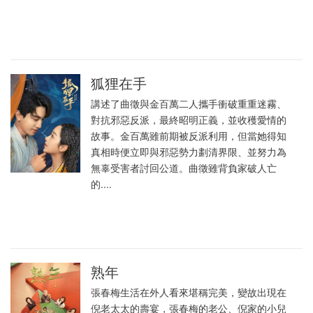
狐狸在手
講述了曲徵與金百萬二人攜手衝破重重迷霧、
對抗邪惡反派，最終昭明正義，並收穫愛情的
故事。金百萬雖前期被反派利用，但當她得知
真相時便立即與邪惡勢力劃清界限、並努力為
無辜受害者討回公道。曲徵雖背負家破人亡
的....
熟年
張春梅生活在外人看來堪稱完美，變故出現在
倪老太太的壽宴，張春梅的老公、倪家的小兒