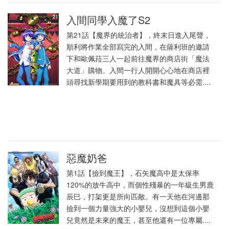
入間同學入魔了S2
第21話【魔界的統治者】，終末日進入尾聲，
順利將作業全部寫完的入間，在薩利班的邀請
下和歐佩菈三人一起前往魔界的商店街「魔法
大道」購物。入間一行人開開心心地在商店裡
頭尋找新學期要用到的教科書和魔具等必需....
惡魔奶爸
第1話【撿到魔王】，石矢魔高中是太保率
120%的放牛高中，而個性殘暴的一年級生男鹿
辰巳，打架更是所向匹敵。有一天他在河邊那
撿到一個力量強大的小嬰兒，沒想到這個小嬰
兒竟然是未來的魔王，甚至他還有一位專屬....