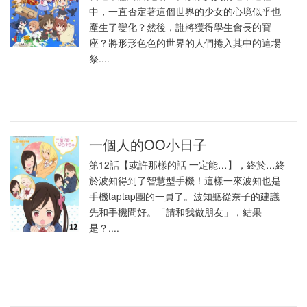
中，一直否定著這個世界的少女的心境似乎也
產生了變化？然後，誰將獲得學生會長的寶
座？將形形色色的世界的人們捲入其中的這場
祭....
一個人的OO小日子
第12話【或許那樣的話 一定能…】，終於…終
於波知得到了智慧型手機！這樣一來波知也是
手機taptap團的一員了。波知聽從奈子的建議
先和手機問好。「請和我做朋友」，結果
是？....