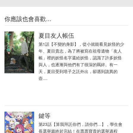
你應該也會喜歡...
夏目友人帳伍
第1話【不變的身影】，從小就能看見妖怪的少
年、夏目貴志，為了將被寫在祖母遺物「友人
帳」裡的妖怪名字還給妖怪，認識了許多妖怪
與人，也逐漸與他們有了很深的羈絆。有一
天，夏目受到塔子之託外出，卻遇到詭異的
壺....
鍵等
第23話【算我拜託你們，請你們…】，學生會
長選舉篇終於完結！在票票寶貴的選舉過程