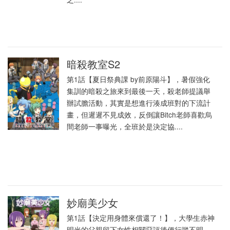
暗殺教室S2
第1話【夏日祭典課 by前原陽斗】，暑假強化
集訓的暗殺之旅來到最後一天，殺老師提議舉
辦試膽活動，其實是想進行湊成班對的下流計
畫，但遲遲不見成效，反倒讓Bitch老師喜歡烏
間老師一事曝光，全班於是決定協....
妙廟美少女
第1話【決定用身體來償還了！】，大學生赤神
明光的父親留下女性相關惡評後便行蹤不明。