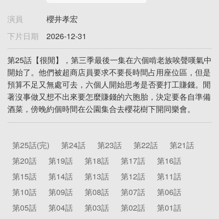
演員
櫻井孝宏
下片日期
2026-12-31
第25話【很閒】，第三季最後一集在六個啃老族唉聲嘆氣中
開始了。他們被超商店員要求不要長時間占用座位區，但是
預算不足又無處可去，六個人開始思考是否要打工賺錢。閒
著沒事做又想不出來要怎麼賺錢的六胞胎，決定要各自準備
酒菜，傍晚約個時間在公園集合去櫻花樹下開同樂會。
第25話(完)
第24話
第23話
第22話
第21話
第20話
第19話
第18話
第17話
第16話
第15話
第14話
第13話
第12話
第11話
第10話
第09話
第08話
第07話
第06話
第05話
第04話
第03話
第02話
第01話