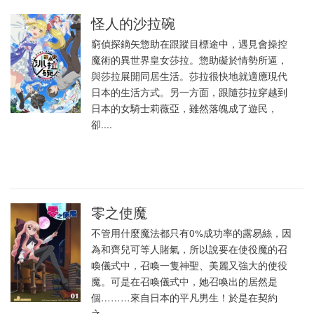
怪人的沙拉碗
窮偵探鏑矢惣助在跟蹤目標途中，遇見會操控
魔術的異世界皇女莎拉。惣助礙於情勢所逼，
與莎拉展開同居生活。莎拉很快地就適應現代
日本的生活方式。另一方面，跟隨莎拉穿越到
日本的女騎士莉薇亞，雖然落魄成了遊民，
卻....
零之使魔
不管用什麼魔法都只有0%成功率的露易絲，因
為和齊兒可等人賭氣，所以說要在使役魔的召
喚儀式中，召喚一隻神聖、美麗又強大的使役
魔。可是在召喚儀式中，她召喚出的居然是
個………來自日本的平凡男生！於是在契約
之....