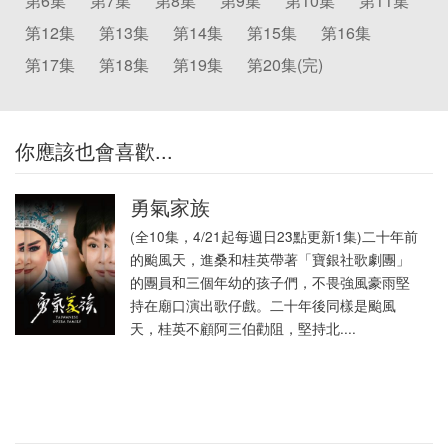
第6集
第7集
第8集
第9集
第10集
第11集
第12集
第13集
第14集
第15集
第16集
第17集
第18集
第19集
第20集(完)
你應該也會喜歡...
勇氣家族
(全10集，4/21起每週日23點更新1集)二十年前
的颱風天，進桑和桂英帶著「寶銀社歌劇團」
的團員和三個年幼的孩子們，不畏強風豪雨堅
持在廟口演出歌仔戲。二十年後同樣是颱風
天，桂英不顧阿三伯勸阻，堅持北....