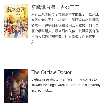
新戲說台灣：古公三王
米行王永豐因妻子桂蘭多年未能生子，故拜託
媒婆納妾。不甘的桂蘭在丫鬟阿春建議找鳳陽
婆求子，但需到王家祖墳用活人獻祭，阿春自
願成獻祭活人。原來阿春欠債，找鳳陽婆合作
用假人獻祭詐騙桂蘭。阿春為錢，而鳳陽婆
則....
The Outlaw Doctor
Vietnamese doctor Fan Wen-ning comes to
Taiwan for illegal work to care for his severely
injured mot....