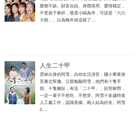
麼都不缺。財富自由、身體堪用、愛情穩定，
不受孩子牽絆，發貴小鷗為伴，可說是「六六
大順」。以為晚年就這樣了....
人生二十甲
雲林出身的阿雪，自幼生活清苦，國小畢業便
至臺北幫傭。父親勉勵阿雪，他們有十隻手
指、十隻腳趾，有這「二十甲」，刻苦耐勞，
一定一輩子不愁吃、不愁穿。阿雪十多歲時進
入工廠工作，認識美娥，兩人結為好友。阿雪
2....