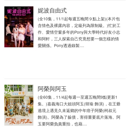
妮波自由式
(全10集，11/1起每週五晚間９點上架)(本片包
含情色及裸露內容，定級列為限制級。)忙於工
作、愛情空窗多年的Pony與大學時代好友小志
和阿軒，三人探索自己究竟想要一個怎樣的情
愛關係。Pony透過錄製....
阿榮與阿玉
(全60集，11/4起每週一至週五晚間9點更新1
集。)嘉義海口大姐頭阿玉(韓瑜 飾演)，在王爺
遶境上遇見久未返鄉的中年痞子阿榮(柯叔元
飾演)。阿榮為了躲債，害得重要底片落海。阿
玉要阿榮負責重拍，也藉....