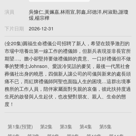
演員
吳慷仁,黃姵嘉,林雨宣,郭鑫,邱德洋,柯淑勤,謝瓊
煖,楊宗樺
下片日期
2026-12-31
(全20集)圓福生命禮儀公司招聘了新人，希望在競爭激烈的
市場中培養出第一線工作的禮儀師，但新兵表現並非長官所
期望…。膽小卻堅持要做禮儀師的貴意、一口好禮儀但不做
事的雙博士Johnson、愛說冷笑話的麥笑，最後一代黑社會
葬儀社出身的曉恩，四個新人讓公司的司儀與新來的處長頭
痛不已，而紅牌禮儀師阿聖也面臨人生的困境…這群出境事
務所的工作人員，陪伴家屬面對失親的哀傷，彼此扶持度過
生死的啟發與人生起伏，也改變對朋友、親人、生命的態
度！
第1集(預覽)
第2集
第3集
第4集
第5集