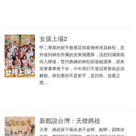
女孩上場2
甲二畢業的射手蔡喬芸仰慕傳奇球員林彤，意
外進到林彤所屬的安東飛鷹隊，沒想到滿懷期
待入隊後，暫代教練的林彤卻逼她退隊，原來
安東董事會下令，今年再打不進冠軍賽就必須
解散。林彤要的不是射手，是控衛。放棄之
際....
新戲說台灣：天燈媽祖
天界，媽祖座下兩名弟子金蟬、銀蟬，因降伏