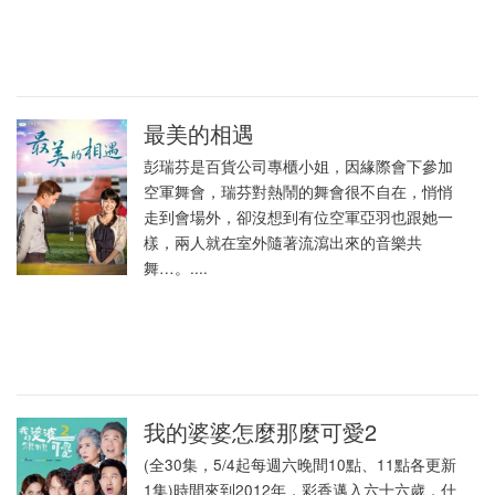
最美的相遇
彭瑞芬是百貨公司專櫃小姐，因緣際會下參加
空軍舞會，瑞芬對熱鬧的舞會很不自在，悄悄
走到會場外，卻沒想到有位空軍亞羽也跟她一
樣，兩人就在室外隨著流瀉出來的音樂共
舞…。....
我的婆婆怎麼那麼可愛2
(全30集，5/4起每週六晚間10點、11點各更新
1集)時間來到2012年，彩香邁入六十六歲，什