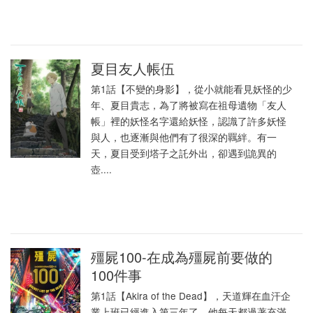
夏目友人帳伍
第1話【不變的身影】，從小就能看見妖怪的少
年、夏目貴志，為了將被寫在祖母遺物「友人
帳」裡的妖怪名字還給妖怪，認識了許多妖怪
與人，也逐漸與他們有了很深的羈絆。有一
天，夏目受到塔子之託外出，卻遇到詭異的
壺....
殭屍100-在成為殭屍前要做的
100件事
第1話【Akira of the Dead】，天道輝在血汗企
業上班已經進入第三年了，他每天都過著充滿