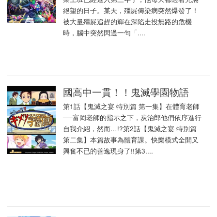
絕望的日子。某天，殭屍傳染病突然爆發了！
被大量殭屍追趕的輝在深陷走投無路的危機
時，腦中突然閃過一句「....
國高中一貫！！鬼滅學園物語
第1話【鬼滅之宴 特別篇 第一集】在體育老師
──富岡老師的指示之下，炭治郎他們依序進行
自我介紹，然而…!?第2話【鬼滅之宴 特別篇
第二集】本篇故事為體育課。快樂模式全開又
興奮不已的善逸現身了!!第3....