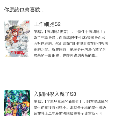
你應該也會喜歡...
工作細胞S2
第8話【癌細胞2後篇】，「快住手癌細胞！」
為了守護身體，白血球(嗜中性球)等挺身而出
面對癌細胞。然而調節T細胞卻阻擋在他們與癌
細胞之間。就在同時，抱著必死的決心救了乳
酸菌的一般細胞，也即將遭到害菌的毒....
入間同學入魔了S3
第1話【問題兒童班的新學期】，阿布諾瑪班的
學生們接獲特別指令。那就是全班的學生都必
須在升上二年級前將階級提升至達雷斯＜４