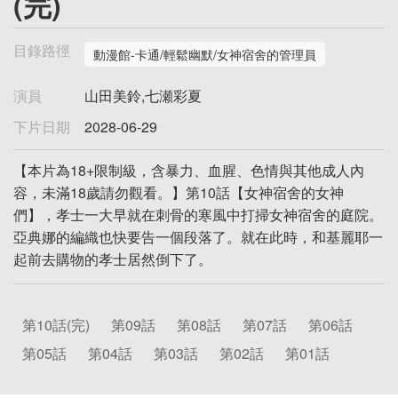
(完)
目錄路徑
動漫館-卡通/輕鬆幽默/女神宿舍的管理員
演員
山田美鈴,七瀬彩夏
下片日期
2028-06-29
【本片為18+限制級，含暴力、血腥、色情與其他成人內
容，未滿18歲請勿觀看。】第10話【女神宿舍的女神
們】，孝士一大早就在刺骨的寒風中打掃女神宿舍的庭院。
亞典娜的編織也快要告一個段落了。就在此時，和基麗耶一
起前去購物的孝士居然倒下了。
第10話(完)
第09話
第08話
第07話
第06話
第05話
第04話
第03話
第02話
第01話