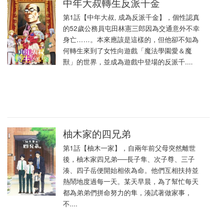
中年大叔轉生反派千金
第1話【中年大叔, 成為反派千金】，個性認真
的52歲公務員屯田林憲三郎因為交通意外不幸
身亡……。本來應該是這樣的，但他卻不知為
何轉生來到了女性向遊戲「魔法學園愛＆魔
獸」的世界，並成為遊戲中登場的反派千....
柚木家的四兄弟
第1話【柚木一家】，自兩年前父母突然離世
後，柚木家四兄弟──長子隼、次子尊、三子
湊、四子岳便開始相依為命。他們互相扶持並
熱鬧地度過每一天。某天早晨，為了幫忙每天
都為弟弟們拼命努力的隼，湊試著做家事，
不....