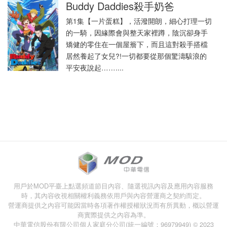
Buddy Daddies殺手奶爸
第1集【一片蛋糕】，活潑開朗，細心打理一切
的一騎，因緣際會與整天家裡蹲，陰沉卻身手
矯健的零住在一個屋簷下，而且這對殺手搭檔
居然養起了女兒?!一切都要從那個驚濤駭浪的
平安夜說起……....
用戶於MOD平臺上點選頻道節目內容、隨選視訊內容及應用內容服務
時，其內容收視相關權利義務依用戶與內容營運商之契約而定。
營運商提供之內容可能因當時各項著作權授權狀況而有所異動，概以營運
商實際提供之內容為準。
中華電信股份有限公司個人家庭分公司(統一編號：96979949) © 2023