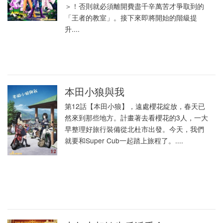
＞！否則就必須離開費盡千辛萬苦才爭取到的
「王者的教室」。接下來即將開始的階級提
升....
本田小狼與我
第12話【本田小狼】，遠處櫻花綻放，春天已
然來到那些地方。計畫著去看櫻花的3人，一大
早整理好旅行裝備從北杜市出發。今天，我們
就要和Super Cub一起踏上旅程了。....