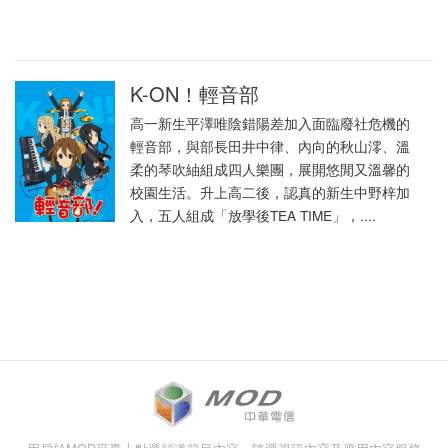
K-ON！輕音部
高一新生平澤唯陰錯陽差加入面臨廢社危機的
輕音部，與部長田井中律、內向的秋山澪、溫
柔的琴吹紬組成四人樂團，展開悠閒又溫馨的
校園生活。升上高二後，認真的新生中野梓加
入，五人組成「放學後TEA TIME」，....