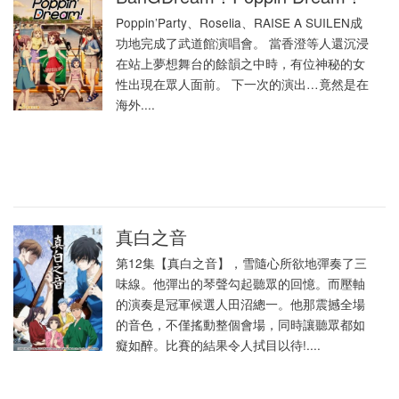
Poppin’Party、Roselia、RAISE A SUILEN成
功地完成了武道館演唱會。 當香澄等人還沉浸
在站上夢想舞台的餘韻之中時，有位神秘的女
性出現在眾人面前。 下一次的演出…竟然是在
海外....
真白之音
第12集【真白之音】，雪隨心所欲地彈奏了三
味線。他彈出的琴聲勾起聽眾的回憶。而壓軸
的演奏是冠軍候選人田沼總一。他那震撼全場
的音色，不僅搖動整個會場，同時讓聽眾都如
癡如醉。比賽的結果令人拭目以待!....