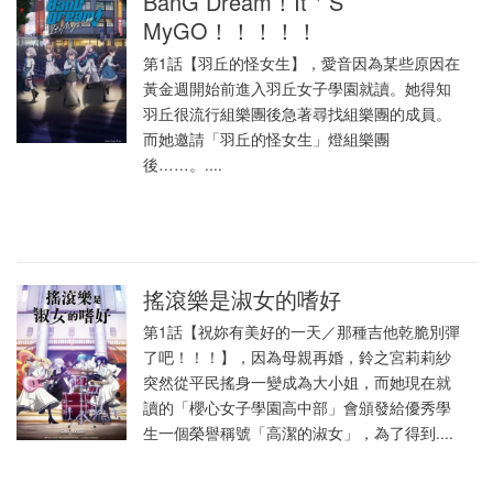
BanG Dream！It＇S
MyGO！！！！！
第1話【羽丘的怪女生】，愛音因為某些原因在
黃金週開始前進入羽丘女子學園就讀。她得知
羽丘很流行組樂團後急著尋找組樂團的成員。
而她邀請「羽丘的怪女生」燈組樂團
後……。....
搖滾樂是淑女的嗜好
第1話【祝妳有美好的一天／那種吉他乾脆別彈
了吧！！！】，因為母親再婚，鈴之宮莉莉紗
突然從平民搖身一變成為大小姐，而她現在就
讀的「櫻心女子學園高中部」會頒發給優秀學
生一個榮譽稱號「高潔的淑女」，為了得到....