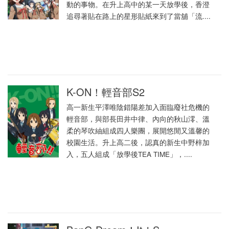
動的事物。在升上高中的某一天放學後，香澄
追尋著貼在路上的星形貼紙來到了當舖「流....
K-ON！輕音部S2
高一新生平澤唯陰錯陽差加入面臨廢社危機的
輕音部，與部長田井中律、內向的秋山澪、溫
柔的琴吹紬組成四人樂團，展開悠閒又溫馨的
校園生活。升上高二後，認真的新生中野梓加
入，五人組成「放學後TEA TIME」，....