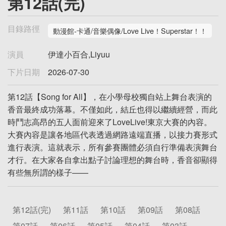
第12話(完)
目錄路徑
動漫館-卡通/音樂偶像/Love Live！Superstar！！
演員
伊達小百合,Liyuu
下片日期
2026-07-30
第12話【Song for All】，在小學母校獨自站上舞台表演的
香音最終成功落幕。不僅如此，結丘也得以繼續經營，而此
時鬥志高昂的五人面前迎來了LoveLive!東京大賽的內容。
大賽內容是讓各地區代表透過網路遠端直播，以接力賽形式
進行表演。這就表示，所有參賽團體必須自行準備表演舞台
才行。在大家各自拿出點子討論理想的舞台時，香音卻顯得
有些無所謂的樣子——
第12話(完)
第11話
第10話
第09話
第08話
第07話
第06話
第05話
第04話
第03話