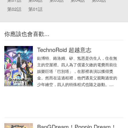
第02話
第01話
你應該也會喜歡...
TechnoRoid 超越意志
鈷博特、鉻洛姆、矽、氖恩是仿生人，住在無
主的空屋裡。四人為了償還欠繳的電費而前往
娛樂巨塔「巴別塔」，在那裡表演以獲得獎
金。然而在這過程裡，他們遇見父親剛過世的
少年繪空，四人的特殊程式也隨之啟動。....
BanGDream！Poppin Dream！