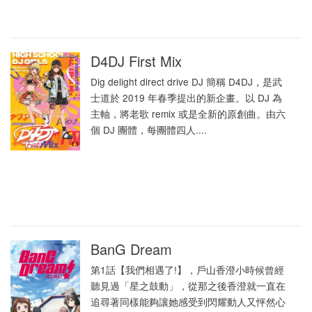
D4DJ First Mix
Dig delight direct drive DJ 簡稱 D4DJ，是武
士道於 2019 年春季提出的新企畫。以 DJ 為
主軸，將老歌 remix 或是全新的原創曲。由六
個 DJ 團體，每團體四人....
BanG Dream
第1話【我們相遇了!】，戶山香澄小時候曾經
聽見過「星之鼓動」，從那之後香澄就一直在
追尋著同樣能夠讓她感受到閃耀動人又怦然心