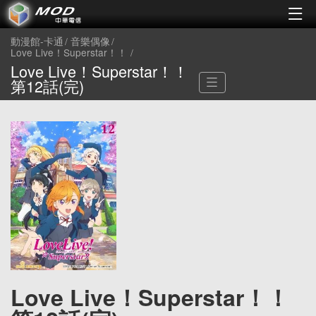
動漫館-卡通
音樂偶像
Love Live！Superstar！！
Love Live！Superstar！！
第12話(完)
Love Live！Superstar！！