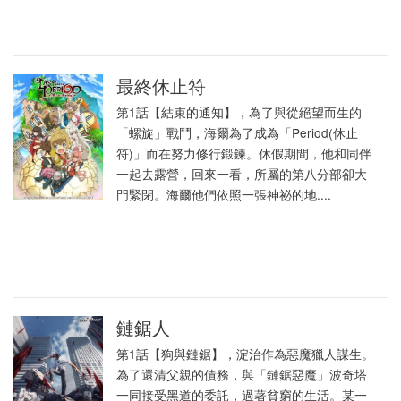
最終休止符
第1話【結束的通知】，為了與從絕望而生的
「螺旋」戰鬥，海爾為了成為「Period(休止
符)」而在努力修行鍛鍊。休假期間，他和同伴
一起去露營，回來一看，所屬的第八分部卻大
門緊閉。海爾他們依照一張神祕的地....
鏈鋸人
第1話【狗與鏈鋸】，淀治作為惡魔獵人謀生。
為了還清父親的債務，與「鏈鋸惡魔」波奇塔
一同接受黑道的委託，過著貧窮的生活。某一