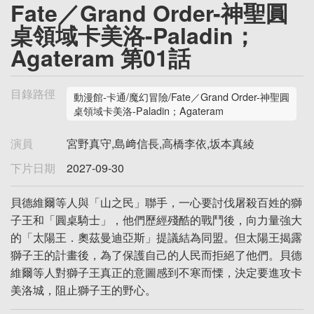
Fate／Grand Order-神聖圓
桌領域卡美洛-Paladin；
Agateram 第01話
目錄路徑
動漫館-卡通/魔幻冒險/Fate／Grand Order-神聖圓
桌領域卡美洛-Paladin；Agateram
演員
宮野真守,島﨑信長,高橋李依,坂本真綾
下片日期
2027-09-30
貝德維爾等人與「山之民」聯手，一心要討伐屠殺百姓的獅
子王和「圓桌騎士」，他們歷經殘酷的戰鬥後，向力量強大
的「太陽王．奧茲曼迪亞斯」提議結為同盟。但太陽王揭露
獅子王的計畫後，為了保護自己的人民而拒絕了他們。貝德
維爾等人對獅子王真正的意圖感到不寒而慄，決定要進攻卡
美洛城，阻止獅子王的野心。