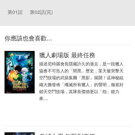
第01話
第02話(完)
你應該也會喜歡...
獵人劇場版 最終任務
描述尼特羅會長隱藏許久的過去，是一段獵人
協會不可告人的「闇黑」歷史，某天被突擊天
空鬥技場的武裝集團「黑影」揭開！這神秘組
織大膽發佈「殲滅所有獵人」的聲明，徹底封
鎖天空鬥技場，其隊長傑德更以「怨」能力
牽....