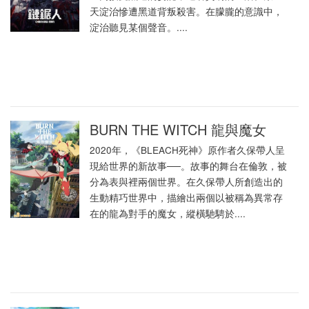
天淀治慘遭黑道背叛殺害。在朦朧的意識中，
淀治聽見某個聲音。....
BURN THE WITCH 龍與魔女
2020年，《BLEACH死神》原作者久保帶人呈
現給世界的新故事──。故事的舞台在倫敦，被
分為表與裡兩個世界。在久保帶人所創造出的
生動精巧世界中，描繪出兩個以被稱為異常存
在的龍為對手的魔女，縱橫馳騁於....