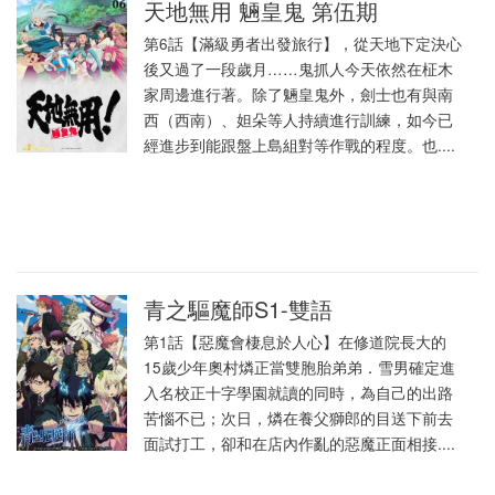
天地無用 魎皇鬼 第伍期
第6話【滿級勇者出發旅行】，從天地下定決心
後又過了一段歲月……鬼抓人今天依然在柾木
家周邊進行著。除了魎皇鬼外，劍士也有與南
西（西南）、妲朵等人持續進行訓練，如今已
經進步到能跟盤上島組對等作戰的程度。也....
青之驅魔師S1-雙語
第1話【惡魔會棲息於人心】在修道院長大的
15歲少年奧村燐正當雙胞胎弟弟．雪男確定進
入名校正十字學園就讀的同時，為自己的出路
苦惱不已；次日，燐在養父獅郎的目送下前去
面試打工，卻和在店內作亂的惡魔正面相接....