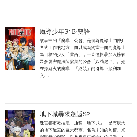
魔導少年S1B-雙語
故事中的「魔導士公會」是個為魔導士們仲介
各式工作的地方，而以成為獨當一面的魔導士
為目標的少女「露西」，一直憧憬著加入擁有
眾多厲害魔法師雲集的公會「妖精尾巴」。她
在操縱火的魔導士「納茲」的引導下順利加
入....
地下城尋求邂逅S2
迷宮都市歐拉麗，通稱「地下城」，是有廣大
的地下迷宮的巨大都市。名為未知的興奮、光
輝顯赫的榮耀、以及相遇可愛女生的浪漫，在