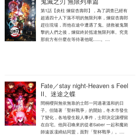
鬼滅之刃 無限列車篇
第1話【炎柱 煉獄杏壽郎】，為了調查已經有
超過四十人下落不明的無限列車，煉獄杏壽郎
趕往現場，而他在途中遭遇了鬼。拯救被鬼襲
擊的人們之後，煉獄終於抵達無限列車。究竟
那前方有什麼在等待著他呢......。....
Fate／stay night-Heaven s Feel
II、迷途之蝶
間桐櫻與無依無靠的士郎一同過著溫和的日
子。但隨著「聖杯戰爭」的開始，冬木市發生
了變化，各地發生殺人事件，士郎決定讓櫻留
在自宅。他與召喚來的從者Saber 一起和魔術
師遠坂凜締結同盟，面對「聖杯戰爭」。....