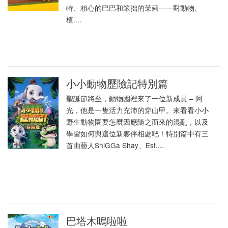
特、粗心的巴巴和笨拙的茉莉——對動物、
植....
小小動物歷險記特別篇
聖誕節將至，動物園裡來了一位新成員 – 阿
光，他是一隻活力充沛的穿山甲。來看看小小
野生動物園要怎麼因應隨之而來的混亂，以及
學習如何與這位新夥伴相處吧！特別篇中有三
首由藝人ShiGGa Shay、Est....
巴塔木嗚啦啦