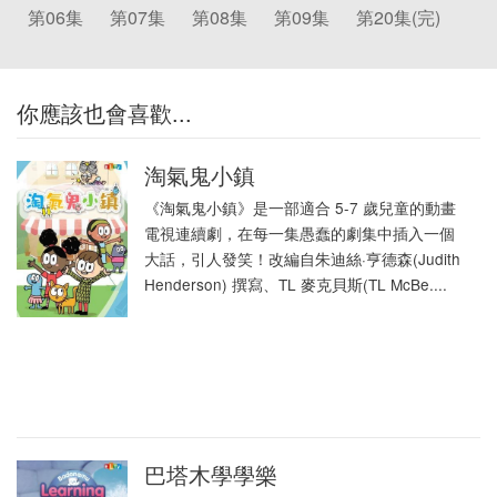
第06集
第07集
第08集
第09集
第20集(完)
你應該也會喜歡...
淘氣鬼小鎮
《淘氣鬼小鎮》是一部適合 5-7 歲兒童的動畫
電視連續劇，在每一集愚蠢的劇集中插入一個
大話，引人發笑！改編自朱迪絲·亨德森(Jud​​ith
Henderson) 撰寫、TL 麥克貝斯(TL McBe....
巴塔木學學樂