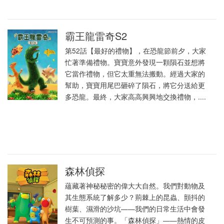
霸王龍雷奇S2
第52話【最好的禮物】，在恐龍節前夕，大家
忙著準備禮物。寶寶意外發現一顆隕石並想將
它當作禮物，但它太重無法搬動。經過大家的
幫助，寶寶用尾巴砸碎了隕石，將它分送給更
多恐龍。最終，大家高高興興地交換禮物，....
森林偵探
蘊藏著神秘秘密的偉大大自然。我們對動物及
其生態系統了解多少？荊棘上的昆蟲、顫抖的
樹葉、濕滑的沙坑——我們的日常生活中會發
生不可預測的事。「森林偵探」——熱情的皮