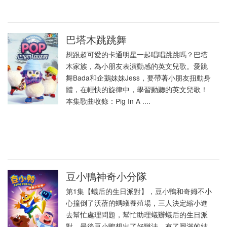
巴塔木跳跳舞
想跟超可愛的卡通明星一起唱唱跳跳嗎？巴塔
木家族，為小朋友表演動感的英文兒歌。愛跳
舞Bada和企鵝妹妹Jess，要帶著小朋友扭動身
體，在輕快的旋律中，學習動聽的英文兒歌！
本集歌曲收錄：Pig In A ....
豆小鴨神奇小分隊
第1集【蟻后的生日派對】，豆小鴨和奇姆不小
心撞倒了沃蓓的螞蟻養殖場，三人決定縮小進
去幫忙處理問題，幫忙助理蟻辦蟻后的生日派
對，最後豆小鴨想出了好辦法，有了圓滿的結