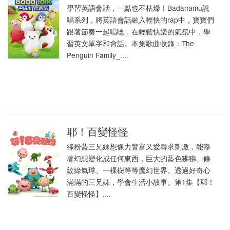
學習英語會話，一點也不枯燥！Badanamu說
唱系列，將英語會話融入輕快的rap中，寶寶們
跟著節奏一起唱唸，在輕鬆快樂的氣氛中，學
習英文單字和會話。本集歌曲收錄：The
Penguin Family_....
耶！百變怪怪
綠粉藍三兄妹想像力豐富又愛尋求刺激，能靠
著幻想變化成任何東西，巨大的藍色狒狒、條
紋綠氣球、一棵樹等等魔幻世界。透過好奇心
滿滿的三兄妹，學會生活小故事。第1集【耶！
百變怪怪】....