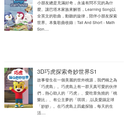
小朋友總是充滿好奇，永遠有問不完的為什
麼。讓巴塔木家族來解答，Learning Song以
全英文的歌曲，動聽的旋律，陪伴小朋友探索
世界。本集歌曲收錄：Tall And Short - Math
Son....
3D巧虎探索奇妙世界S1
故事發生在一個美麗的世外桃源，我們稱之為
「巧虎島」。巧虎島上有一群天真可愛的伙伴
們，熱心助人的「巧虎」、愛吃章魚燒的「桃
樂比」、有公主夢的「琪琪」,以及愛踢足球
「妙妙」。在巧虎島上四處探險，每天的生
活....