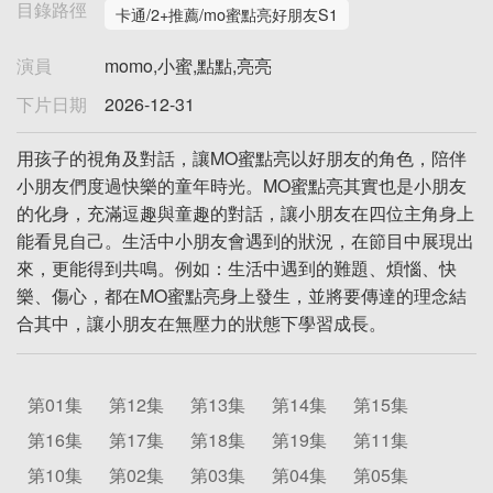
目錄路徑
卡通/2+推薦/mo蜜點亮好朋友S1
演員
momo,小蜜,點點,亮亮
下片日期
2026-12-31
用孩子的視角及對話，讓MO蜜點亮以好朋友的角色，陪伴
小朋友們度過快樂的童年時光。MO蜜點亮其實也是小朋友
的化身，充滿逗趣與童趣的對話，讓小朋友在四位主角身上
能看見自己。生活中小朋友會遇到的狀況，在節目中展現出
來，更能得到共鳴。例如：生活中遇到的難題、煩惱、快
樂、傷心，都在MO蜜點亮身上發生，並將要傳達的理念結
合其中，讓小朋友在無壓力的狀態下學習成長。
第01集
第12集
第13集
第14集
第15集
第16集
第17集
第18集
第19集
第11集
第10集
第02集
第03集
第04集
第05集