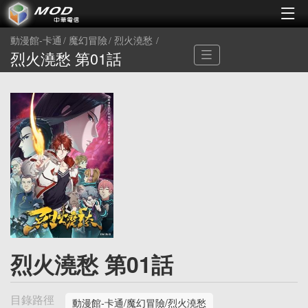
動漫館-卡通
魔幻冒險
烈火澆愁
烈火澆愁 第01話
烈火澆愁 第01話
目錄路徑
動漫館-卡通/魔幻冒險/烈火澆愁