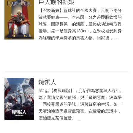
巨人族的新娘
【召喚新娘】籃球社的全國大賽，只剩下兩分
鐘就要結束——。本來因一分之差即將飲恨的
球隊，因隊長晃一的活躍，最終成功逆轉取得
優勝。晃一是個身高180cm，在學校裡受到身
為經理的學妹仰慕的風雲人物。回家後，....
鏈鋸人
第1話【狗與鏈鋸】，淀治作為惡魔獵人謀生。
為了還清父親的債務，與「鏈鋸惡魔」波奇塔
一同接受黑道的委託，過著貧窮的生活。某一
天淀治慘遭黑道背叛殺害。在朦朧的意識中，
淀治聽見某個聲音。....