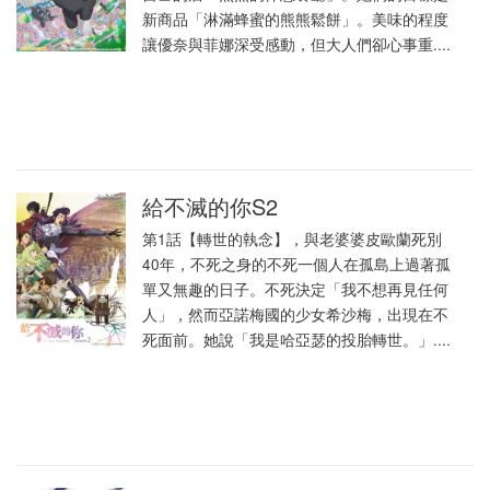
新商品「淋滿蜂蜜的熊熊鬆餅」。美味的程度
讓優奈與菲娜深受感動，但大人們卻心事重....
給不滅的你S2
第1話【轉世的執念】，與老婆婆皮歐蘭死別
40年，不死之身的不死一個人在孤島上過著孤
單又無趣的日子。不死決定「我不想再見任何
人」，然而亞諾梅國的少女希沙梅，出現在不
死面前。她說「我是哈亞瑟的投胎轉世。」....