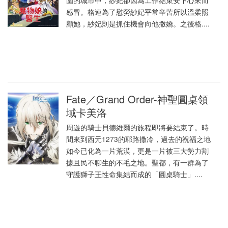
圍的城市中，紗妃卻因為工作結束安下心來而
感冒。格連為了慰勞紗妃平常辛苦所以溫柔照
顧她，紗妃則是抓住機會向他撒嬌。之後格....
Fate／Grand Order-神聖圓桌領
域卡美洛
周遊的騎士貝德維爾的旅程即將要結束了。時
間來到西元1273的耶路撒冷，過去的祝福之地
如今已化為一片荒漠，更是一片被三大勢力割
據且民不聊生的不毛之地。聖都，有一群為了
守護獅子王性命集結而成的「圓桌騎士」....