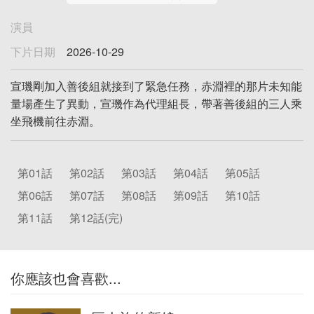
演員
下片日期
2026-10-29
宣璣剛加入善後組就接到了緊急任務，赤淵裡的那片未知能
量場產生了異動，宣璣作為代理組長，帶著善後組的三人乘
坐飛機前往赤淵。
第01話
第02話
第03話
第04話
第05話
第06話
第07話
第08話
第09話
第10話
第11話
第12話(完)
你應該也會喜歡...