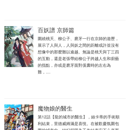
百妖譜 京師篇
圍繞桃夭、柳公子、磨牙一行在京師的遊歷，
展示了人與人，人與妖之間的距離或許並沒有
想像中的那麼難以逾越。無論是桃夭與丁三四
的互動，還是老張帶給柳公子跨越人生和廚藝
的指點，亦或是磨牙面對傒囊時的左右為
難，....
魔物娘的醫生
第12話【龍的城市的醫生】，絲卡蒂的手術順
利結束，里德威姆滿是喜悅。在被歡慶氛圍包