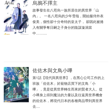
烏鴉不擇主
故事發生在八咫烏一族所居住的異世界「山
內」。 一名八咫烏的少年雪哉，開始服侍外表
俊美，個性卻十分奇特的皇太子， 卻因此被捲
入有關爭奪日嗣之子身分的陰謀漩渦當
中……....
佐佐木與文鳥小嗶
第1話【現代與異世界】，在黑心公司工作的上
班族「佐佐木」於寵物店買下的文鳥「小
嗶」，竟是從異世界轉生而來的賢者大人。從
小嗶身上得到魔法的力量以及往返異世界機會
的佐佐木，將現代日本的各種商品帶到異世界
去....