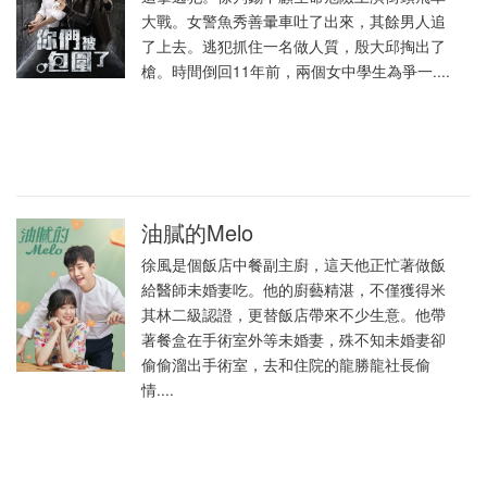
大戰。女警魚秀善暈車吐了出來，其餘男人追
了上去。逃犯抓住一名做人質，殷大邱掏出了
槍。時間倒回11年前，兩個女中學生為爭一....
油膩的Melo
徐風是個飯店中餐副主廚，這天他正忙著做飯
給醫師未婚妻吃。他的廚藝精湛，不僅獲得米
其林二級認證，更替飯店帶來不少生意。他帶
著餐盒在手術室外等未婚妻，殊不知未婚妻卻
偷偷溜出手術室，去和住院的龍勝龍社長偷
情....