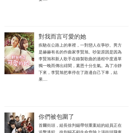
對我而言可愛的她
疾馳在公路上的車裡，一對戀人在爭吵。男方
是赫赫有名的作曲家李賢旭。吵架原因是因為
李賢旭和新人歌手在錄製歌曲的過程中度過單
獨一晚而傳出緋聞，素恩十分生氣。為了冷靜
下來，李賢旭把車停在了路邊自己下車，結
果....
你們被包圍了
首爾街頭，組長徐判錫帶領重案組的組員正在
追擊逃犯。徐判錫不顧生命危險上演街頭飛車