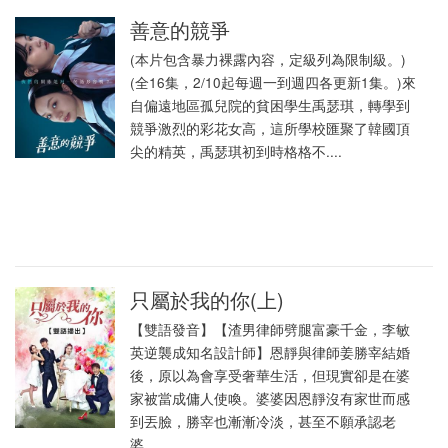
善意的競爭
(本片包含暴力裸露內容，定級列為限制級。)
(全16集，2/10起每週一到週四各更新1集。)來
自偏遠地區孤兒院的貧困學生禹瑟琪，轉學到
競爭激烈的彩花女高，這所學校匯聚了韓國頂
尖的精英，禹瑟琪初到時格格不....
只屬於我的你(上)
【雙語發音】【渣男律師劈腿富豪千金，李敏
英逆襲成知名設計師】恩靜與律師姜勝宰結婚
後，原以為會享受奢華生活，但現實卻是在婆
家被當成傭人使喚。婆婆因恩靜沒有家世而感
到丟臉，勝宰也漸漸冷淡，甚至不願承認老
婆....