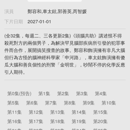
演員
鄭容和,車太鉉,郭善英,芮智媛
下片日期
2027-01-01
(全32集，每週二、三各更新2集)《頭腦共助》講述恨不得
殺死對方的兩個男子，為解決罕見腦部疾病所引發的犯罪事
件而合作，展開搞笑搜查的故事。鄭容和飾演擁有非凡大腦
但行為古怪的腦神經科學家「申河路」，車太鉉飾演擁有傻
瓜大腦和善良個性的刑警「金明世」，吵鬧不停的化學反應
引人期待。
第0集(預告)
第1集
第2集
第3集
第4集
第5集
第6集
第7集
第8集
第9集
第10集
第11集
第12集
第13集
第14集
第15集
第16集
第17集
第18集
第19集
第20集