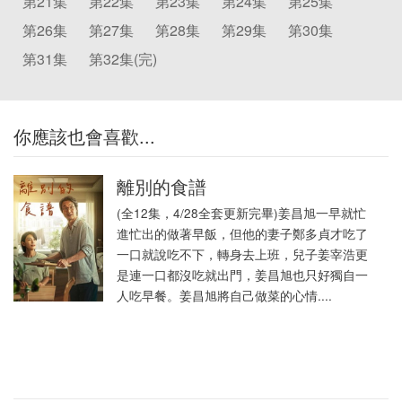
第21集
第22集
第23集
第24集
第25集
第26集
第27集
第28集
第29集
第30集
第31集
第32集(完)
你應該也會喜歡...
離別的食譜
(全12集，4/28全套更新完畢)姜昌旭一早就忙
進忙出的做著早飯，但他的妻子鄭多貞才吃了
一口就說吃不下，轉身去上班，兒子姜宰浩更
是連一口都沒吃就出門，姜昌旭也只好獨自一
人吃早餐。姜昌旭將自己做菜的心情....