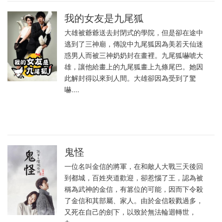
我的女友是九尾狐
大雄被爺爺送去封閉式的學院，但是卻在途中
逃到了三神廟，傳說中九尾狐因為美若天仙迷
惑男人而被三神奶奶封在畫裡。九尾狐嚇唬大
雄，讓他給畫上的九尾狐畫上九條尾巴。她因
此解封得以來到人間。大雄卻因為受到了驚
嚇....
鬼怪
一位名叫金信的將軍，在和敵人大戰三天後回
到都城，百姓夾道歡迎，卻惹惱了王，認為被
稱為武神的金信，有篡位的可能，因而下令殺
了金信和其部屬、家人。由於金信殺戮過多，
又死在自己的劍下，以致於無法輪迴轉世，