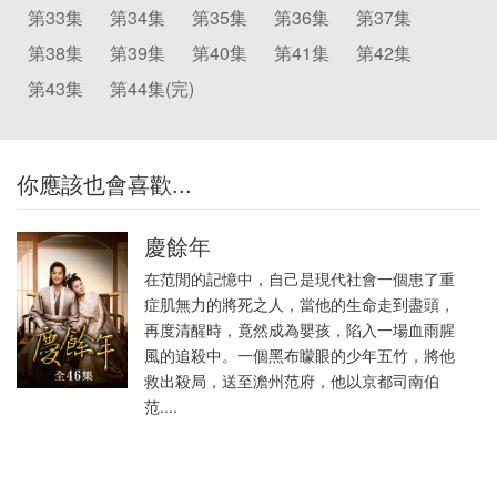
第33集
第34集
第35集
第36集
第37集
第38集
第39集
第40集
第41集
第42集
第43集
第44集(完)
你應該也會喜歡...
慶餘年
在范閒的記憶中，自己是現代社會一個患了重
症肌無力的將死之人，當他的生命走到盡頭，
再度清醒時，竟然成為嬰孩，陷入一場血雨腥
風的追殺中。一個黑布矇眼的少年五竹，將他
救出殺局，送至澹州范府，他以京都司南伯
范....