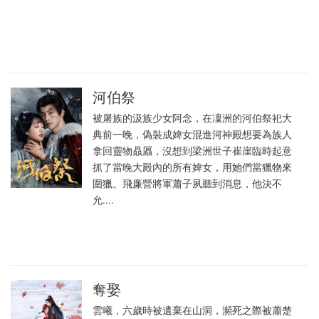
河伯祭
被屠族的汲族少女阿念，在凜洲的河伯祭祀大
典前一晚，偽裝成婢女混進河神殿想要為族人
拿回靈物贔屭，沒想到梁洲世子崔崖臨時起意
抓了當晚大殿內的所有婢女，用她們當獵物來
圍獵。飛廉營將軍蕭子夙聽到消息，他決不
允....
奪娶
雲曦，六歲時被遺棄在山洞，瀕死之際被蕭楚