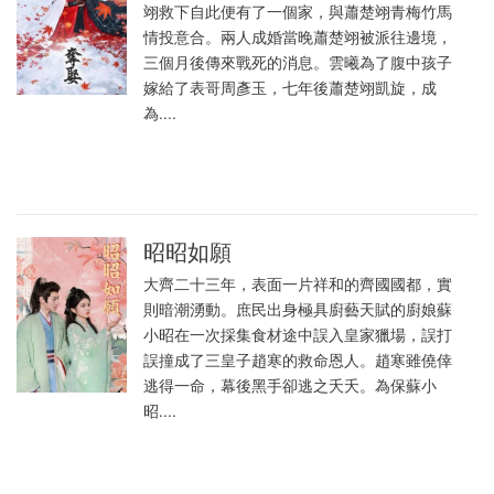
翊救下自此便有了一個家，與蕭楚翊青梅竹馬
情投意合。兩人成婚當晚蕭楚翊被派往邊境，
三個月後傳來戰死的消息。雲曦為了腹中孩子
嫁給了表哥周彥玉，七年後蕭楚翊凱旋，成
為....
昭昭如願
大齊二十三年，表面一片祥和的齊國國都，實
則暗潮湧動。庶民出身極具廚藝天賦的廚娘蘇
小昭在一次採集食材途中誤入皇家獵場，誤打
誤撞成了三皇子趙寒的救命恩人。趙寒雖僥倖
逃得一命，幕後黑手卻逃之夭夭。為保蘇小
昭....