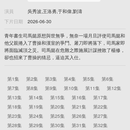
演員
吳秀波,王洛勇,于和偉,劉濤
下片日期
2026-06-30
青年書生司馬懿原想與世無爭，無奈一場月旦評使司馬懿和
他父親捲入了曹操和漢室的爭鬥。屠刀即將落下，司馬家即
將面臨滅頂之災。司馬懿在危難之際施展計謀挫敗了楊修，
卻也招來了曹操的猜忌，逼迫其入仕。
第1集
第2集
第3集
第4集
第5集
第6集
第7集
第8集
第9集
第10集
第11集
第12集
第13集
第14集
第15集
第16集
第17集
第18集
第19集
第20集
第21集
第22集
第23集
第24集
第25集
第26集
第27集
第28集
第29集
第30集
第31集
第32集