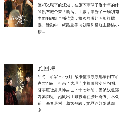
護和光環下的江湖，在旗下蕭條了近十年的休
閒帆布鞋企業「騰岳」工廠，舉辦了一場別開
生面的網紅直播帶貨，搞國牌崛起叫板打擂
臺。活動中，網路畫手向朝陽和當紅主播桃小
櫻....
雁回時
初冬，莊家三小姐莊寒雁傷痕累累地暈倒在莊
家大門前，引來了大理寺少卿傅雲夕的詢問。
莊寒雁吐露悲慘身世：十七年前，因被妖道誣
為赤腳鬼，她剛出生即被送往澹州寄養。不久
前，海匪屠村，叔嬸被殺，她歷經艱險逃回
京....