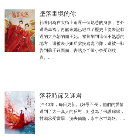
墜落畫境的你
祁萱因為在大街上追逐一個熟悉的身影，意外
遭遇車禍，再醒來她已經成了歷史上從未記載
過的大燕朝的肅王妃。祁萱剛到這個不熟悉的
地方，還被表小姐岳雲挽處處刁難，還被一狀
告到蘇千鈺面前。害貼身丫鬟小奈受到杖
責。....
落花時節又逢君
(全40集，每日更新。)好景不長，他們的愛情
遭到了太一真人的反對，紅凝為了保護錦繡，
甘願承受雷罰，洗去仙髓，永生永世為妖。....