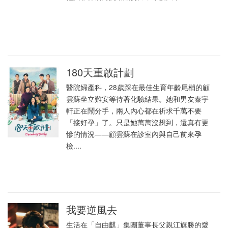
180天重啟計劃
醫院婦產科，28歲踩在最佳生育年齡尾梢的顧
雲蘇坐立難安等待著化驗結果。她和男友秦宇
軒正在鬧分手，兩人內心都在祈求千萬不要
「接好孕」了。只是她萬萬沒想到，還真有更
慘的情況——顧雲蘇在診室內與自己前來孕
檢....
我要逆風去
生活在「自由麒」集團董事長父親江旗勝的愛