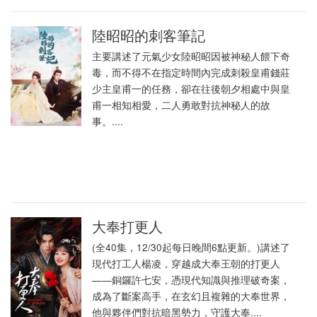
陸昭昭的刺客筆記
主要講述了元氣少女陸昭昭因被神秘人餵下奇
毒，而不得不在指定時間內完成刺殺皇甫錢莊
少主皇甫一的任務，卻在往後朝夕相處中與皇
甫一相知相愛，二人勇敢對抗神秘人的故
事。....
大奉打更人
(全40集，12/30起每日晚間6點更新。)講述了
現代打工人楊凌，穿越成大奉王朝的打更人
——銅鑼許七安，憑現代知識與推理破奇案，
成為了斷案高手，在玄幻且複雜的大奉世界，
他與夥伴們對抗暗黑勢力，守護大奉....