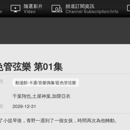
隨選影片
頻道訂閱資訊
m
Video
Channel Subscription/Info
色管弦樂 第01集
徑
動漫館-卡通/音樂偶像/藍色管弦樂
千葉翔也,土屋神葉,加隈亞衣
期
2026-12-31
了小提琴後，青野一遇到了一個女孩，時間再次為他轉動。