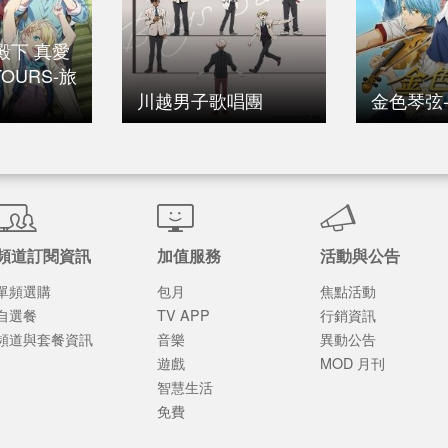
殿下 真愛
TOURS-旅
川越男子歌唱團
金色琴弦-B
頻道訂閱資訊
加值服務
活動與公告
單頻選購
包月
焦點活動
自選餐
TV APP
行銷資訊
頻道與套餐資訊
音樂
異動公告
遊戲
MOD 月刊
智慧生活
免費