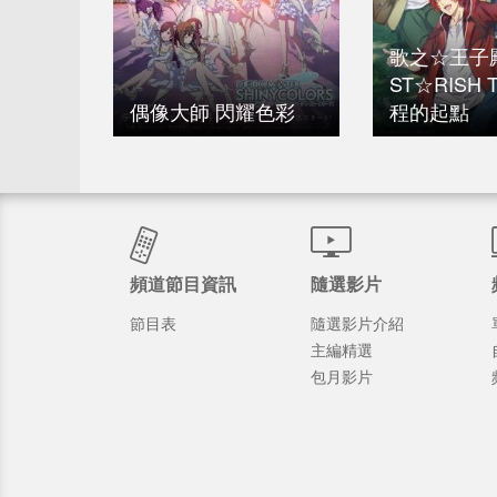
歌之☆王子
ST☆RISH 
偶像大師 閃耀色彩
程的起點
頻道節目資訊
隨選影片
節目表
隨選影片介紹
主編精選
包月影片