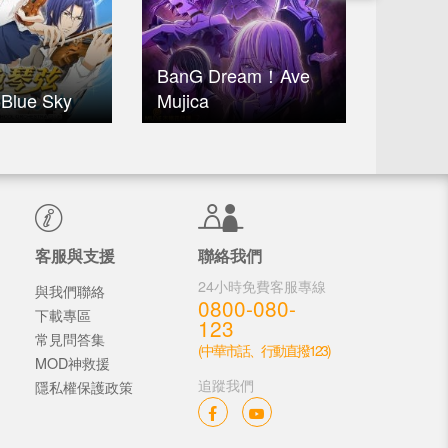
BanG Dream！Ave
lue Sky
Mujica
偶像星
客服與支援
聯絡我們
24小時免費客服專線
與我們聯絡
0800-080-
下載專區
123
常見問答集
(中華市話、行動直撥123)
MOD神救援
追蹤我們
隱私權保護政策