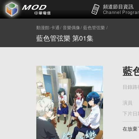
頻道節目資訊
Channel Progra
動漫館-卡通
音樂偶像
藍色管弦樂
藍色管弦樂 第01集
藍
目錄路
演員
下片日
在放棄