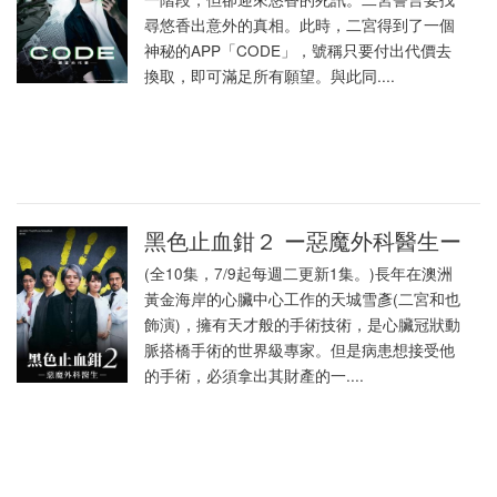
尋悠香出意外的真相。此時，二宮得到了一個
神秘的APP「CODE」，號稱只要付出代價去
換取，即可滿足所有願望。與此同....
黑色止血鉗２ ー惡魔外科醫生ー
(全10集，7/9起每週二更新1集。)長年在澳洲
黃金海岸的心臟中心工作的天城雪彥(二宮和也
飾演)，擁有天才般的手術技術，是心臟冠狀動
脈搭橋手術的世界級專家。但是病患想接受他
的手術，必須拿出其財產的一....