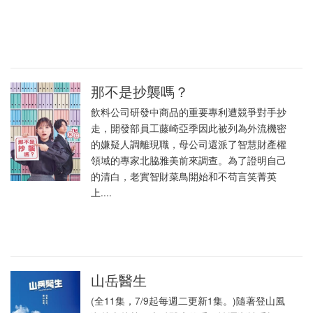
那不是抄襲嗎？
飲料公司研發中商品的重要專利遭競爭對手抄
走，開發部員工藤崎亞季因此被列為外流機密
的嫌疑人調離現職，母公司還派了智慧財產權
領域的專家北脇雅美前來調查。為了證明自己
的清白，老實智財菜鳥開始和不苟言笑菁英
上....
山岳醫生
(全11集，7/9起每週二更新1集。)隨著登山風