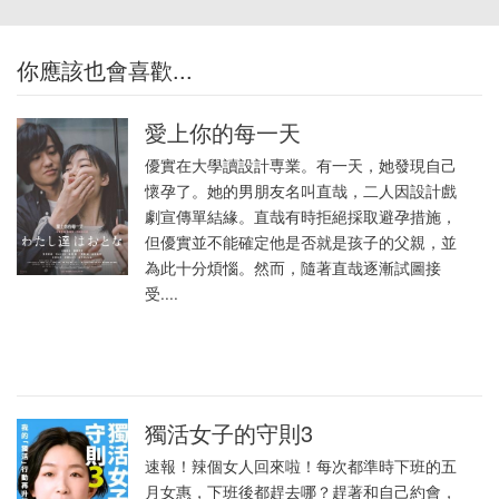
你應該也會喜歡...
愛上你的每一天
優實在大學讀設計専業。有一天，她發現自己
懷孕了。她的男朋友名叫直哉，二人因設計戲
劇宣傳單結緣。直哉有時拒絕採取避孕措施，
但優實並不能確定他是否就是孩子的父親，並
為此十分煩惱。然而，隨著直哉逐漸試圖接
受....
獨活女子的守則3
速報！辣個女人回來啦！每次都準時下班的五
月女惠，下班後都趕去哪？趕著和自己約會，