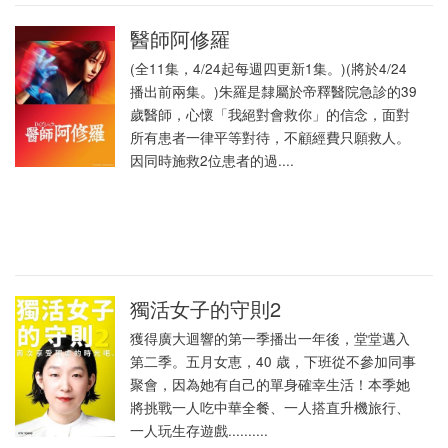
醫師阿修羅
(全11集，4/24起每週四更新1集。)(將於4/24
播出前兩集。)朱羅是隸屬於帝釋醫院急診的39
歲醫師，心懷「我絕對會救你」的信念，面對
所有患者一律平等對待，不顧經費只願救人。
因同時施救2位患者的過....
獨活女子的守則2
獲得廣大迴響的第一季播出一年後，堂堂邁入
第二季。五月女恵，40 歳，下班從不參加同事
聚會，因為她有自己的單身確幸生活！本季她
將挑戰一人吃中華全餐、一人搭直升機旅行、
一人玩生存遊戲..........