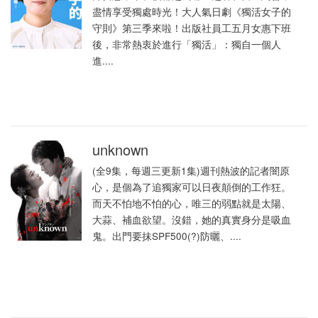
盡情享受獨處時光！大人氣日劇《獨活女子的
守則》第三季來啦！出版社員工五月女惠下班
後，非常熱衷於進行「獨活」：獨自一個人
進....
unknown
(全9集，每週三更新1集)週刊熱波的記者闇原
心，是個為了追獨家可以日夜顛倒的工作狂。
而天不怕地不怕的心，唯三的弱點就是太陽、
大蒜、補血欲望。沒錯，她的真實身分是吸血
鬼。出門要抹SPF500(?)防曬、....