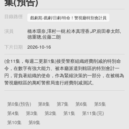
集(預告)
目錄路徑
戲劇苑-戲劇/日劇/特命！警視廳特別會計員
演員
橋本環奈,澤村一樹,松本真理香,JP,前田拳太郎,
德重聰,佐藤二朗
下片日期
2026-10-16
(全11集，每週二更新1集)接受警察組織經費削减的特別命
令，在數字有強大能力、被本廳派遣到轄區的特別會計一
円，背負著組織的使命，作為緊縮決策的一部分，在被稱為
警視廳轄區的萬町警察局進行經費削减測試。
第0集(預告)
第8集
第7集
第6集
第5集
第4集
第3集
第2集
第1集
第11集(完)
第10集
第9集