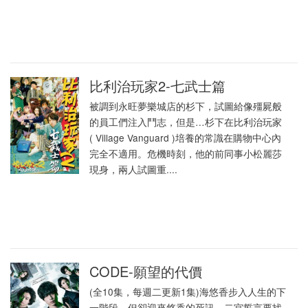
比利治玩家2-七武士篇
被調到永旺夢樂城店的杉下，試圖給像殭屍般
的員工們注入鬥志，但是…杉下在比利治玩家
( Village Vanguard )培養的常識在購物中心內
完全不適用。危機時刻，他的前同事小松麗莎
現身，兩人試圖重....
CODE-願望的代價
(全10集，每週二更新1集)海悠香步入人生的下
一階段，但卻迎來悠香的死訊。二宮誓言要找