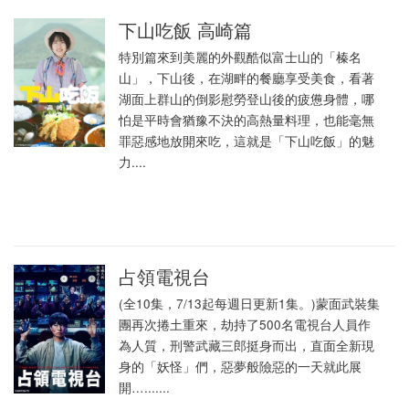
下山吃飯 高崎篇
特別篇來到美麗的外觀酷似富士山的「榛名
山」，下山後，在湖畔的餐廳享受美食，看著
湖面上群山的倒影慰勞登山後的疲憊身體，哪
怕是平時會猶豫不決的高熱量料理，也能毫無
罪惡感地放開來吃，這就是「下山吃飯」的魅
力....
占領電視台
(全10集，7/13起每週日更新1集。)蒙面武裝集
團再次捲土重來，劫持了500名電視台人員作
為人質，刑警武藏三郎挺身而出，直面全新現
身的「妖怪」們，惡夢般險惡的一天就此展
開….......