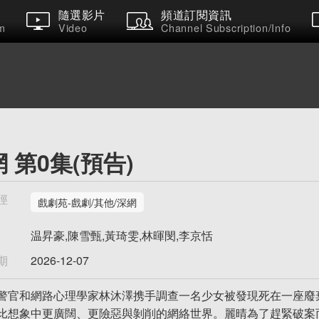
隨選影片
頻道訂閱資訊
m
Video
Channel Subscription/Info
 第0集(預告)
徑
戲劇苑-戲劇/其他/深網
温昇豪,陳雪甄,黃琦雯,林暉閔,李京恬
期
2026-12-07
警官和網路⼼理學家林沐澤携手調查⼀名少⼥被發現死在一座廢
比想象中更廣闊、更險惡與剝削的網絡世界。麗晴為了趕緊破案