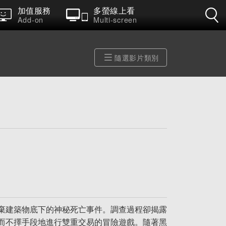
加值服務
多螢線上看
Add-on
Multi-screen
隨選影片類別
棄建築物底下的神秘死亡事件。調查過程卻揭露
而不擇手段地進⾏雙重交易的冒險遊戲。隨著⿊