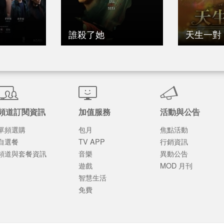
誰殺了她
天生一對
頻道訂閱資訊
加值服務
活動與公告
單頻選購
包月
焦點活動
自選餐
TV APP
行銷資訊
頻道與套餐資訊
音樂
異動公告
遊戲
MOD 月刊
智慧生活
免費