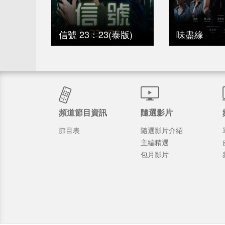
信號 23：23(泰版)
味盡緣
頻道節目資訊
隨選影片
節目表
隨選影片介紹
主編精選
包月影片