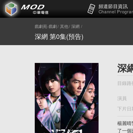
頻道節目資訊
Channel Progra
戲劇苑-戲劇
其他
深網
深網 第0集(預告)
深網
目錄路
演員
下片日
楊麗晴
了⼀個