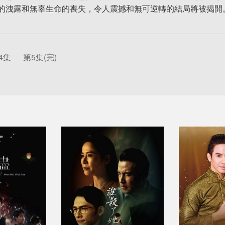
的洩露和無辜⽣命的喪失，令⼈震撼和無可逆轉的結局將被揭開
4集
第5集(完)