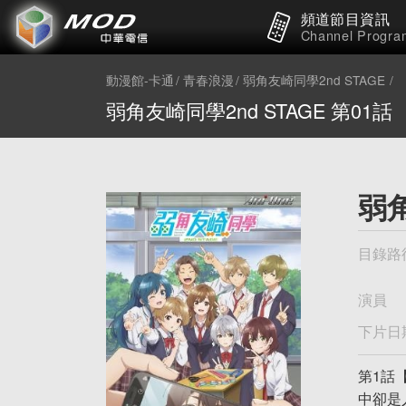
頻道節目資訊
Channel Progra
動漫館-卡通
青春浪漫
弱角友崎同學2nd STAGE
弱角友崎同學2nd STAGE 第01話
弱角
目錄路
演員
下片日
第1話
中卻是