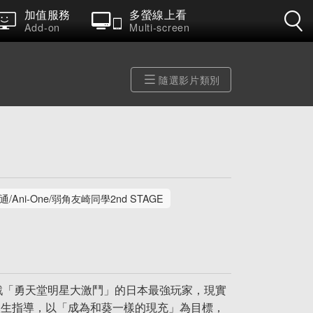
加值服務
多螢線上看
Add-on
Multi-screen
隨選影片類別
/Ani-One/弱角友崎同學2nd STAGE
戲「勇天堂明星大激鬥」的日本最強玩家，現實
人生指導，以「成為和葵一樣的現充」為目標，