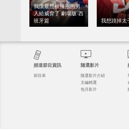
我讓最想被擁抱的男
人給威脅了 劇場版-西
班牙篇
我想蹺掉太
頻道節目資訊
隨選影片
節目表
隨選影片介紹
主編精選
包月影片