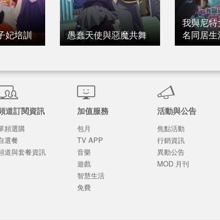
我與尼特
子妃培訓
愚蠢天使與惡魔共舞
名同居生
頻道訂閱資訊
加值服務
活動與公告
單頻選購
包月
焦點活動
自選餐
TV APP
行銷資訊
頻道與套餐資訊
音樂
異動公告
遊戲
MOD 月刊
智慧生活
免費