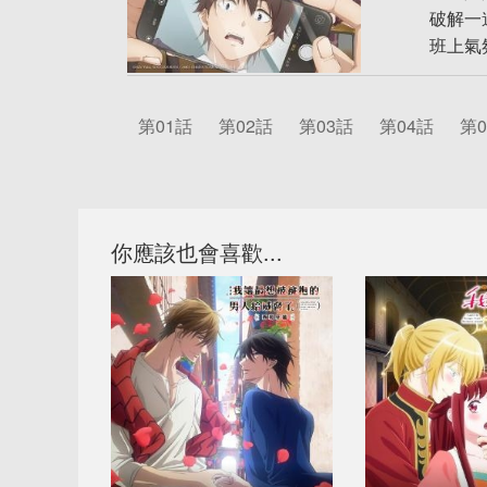
破解一
班上氣
第01話
第02話
第03話
第04話
第0
你應該也會喜歡...