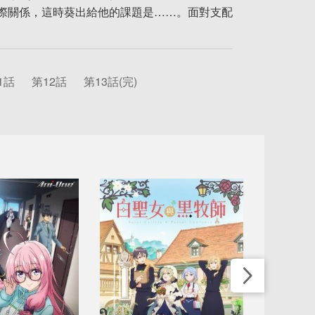
際關係，這時葵出給他的課題是……。面對支配
1話
第12話
第13話(完)