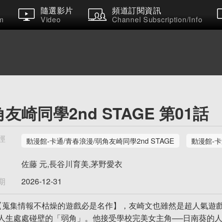
隨選影片
頻道訂閱資訊
m
Video
Channel Subscription/Info
友崎同學2nd STAGE 第01話
徑
動漫館-卡通/青春浪漫/弱角友崎同學2nd STAGE
動漫館-卡通
佐藤 元,長谷川育美,茅野愛衣
期
2026-12-31
【蒐集情報不枯燥的遊戲必是名作】，友崎文也雖然是超人氣遊
人生處處碰壁的「弱角」。他接受學校完美女主角──日南葵的