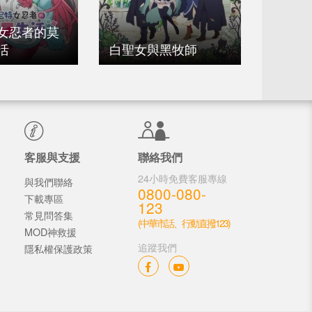
在沖繩
女忍者的莫
方言講
活
白聖女與黑牧師
擾
客服與支援
聯絡我們
24小時免費客服專線
與我們聯絡
0800-080-
下載專區
123
常見問答集
(中華市話、行動直撥123)
MOD神救援
追蹤我們
隱私權保護政策