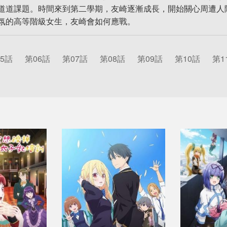
道道課題。時間來到第二學期，友崎逐漸成長，開始關心周遭人
氛的高等階級女生，友崎會如何應戰。
5話
第06話
第07話
第08話
第09話
第10話
第1