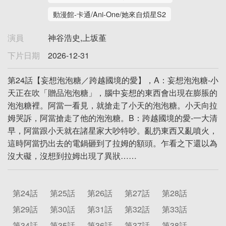
動漫館-卡通/Ani-One/她來自煩星S2
演員
神谷浩史,上坂堇
下片日期
2026-12-31
第24話【妄想泡泡糖／跨越國境的愛】，A：妄想泡泡糖-小
天正在吹「贈品泡泡糖」，腦中妄想的東西會出現在膨脹的
泡泡糖裡。阿當一看見，就搶走了小天的泡泡糖。小天向拉
姆哭訴，阿當搶走了他的泡泡糖。B：跨越國境的愛-一大清
早，阿當跟小天就在諸星家大吵特吵。亂扔東西又亂噴火，
這時阿當扔出去的電鍋砸到了拉姆的額頭。乍看之下還以為
沒大礙，沒想到拉姆出現了異狀……
第24話
第25話
第26話
第27話
第28話
第29話
第30話
第31話
第32話
第33話
第34話
第35話
第36話
第37話
第38話