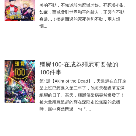
美的不動，不知道該怎麼辦才好。死死美心亂
如麻，而威脅到世界和平的敵人，正襲向不動
身邊…！擦肩而過的死死美和不動，兩人煩
惱....
殭屍100-在成為殭屍前要做的
100件事
第1話【Akira of the Dead】，天道輝在血汗企
業上班已經進入第三年了，他每天都過著充滿
絕望的日子。某天，殭屍傳染病突然爆發了！
被大量殭屍追趕的輝在深陷走投無路的危機
時，腦中突然閃過一句「....