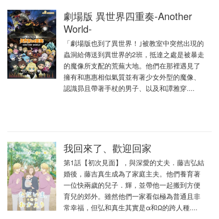
劇場版 異世界四重奏-Another
World-
「劇場版也到了異世界！｣被教室中突然出現的
蟲洞給傳送到異世界的2班，抵達之處是被暴走
的魔像所支配的荒蕪大地。他們在那裡遇見了
擁有和惠惠相似氣質並有著少女外型的魔像、
認識昴且帶著手杖的男子、以及和譚雅穿....
我回來了、歡迎回家
第1話【初次見面】，與深愛的丈夫．藤吉弘結
婚後，藤吉真生成為了家庭主夫。他們養育著
一位快兩歲的兒子．輝，並帶他一起搬到方便
育兒的郊外。雖然他們一家看似極為普通且非
常幸福，但弘和真生其實是α和Ω的跨人種....