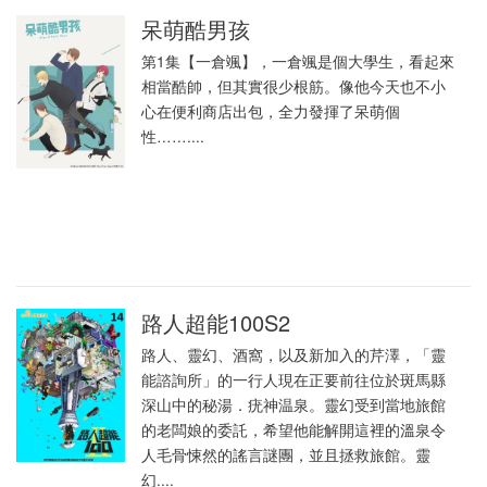
呆萌酷男孩
第1集【一倉颯】，一倉颯是個大學生，看起來
相當酷帥，但其實很少根筋。像他今天也不小
心在便利商店出包，全力發揮了呆萌個
性……....
路人超能100S2
路人、靈幻、酒窩，以及新加入的芹澤，「靈
能諮詢所」的一行人現在正要前往位於斑馬縣
深山中的秘湯．疣神温泉。靈幻受到當地旅館
的老闆娘的委託，希望他能解開這裡的溫泉令
人毛骨悚然的謠言謎團，並且拯救旅館。靈
幻....