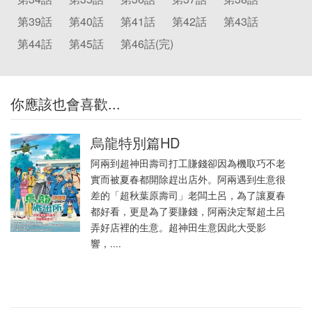
第39話
第40話
第41話
第42話
第43話
第44話
第45話
第46話(完)
你應該也會喜歡...
烏龍特別篇HD
阿兩到超神田壽司打工賺錢卻因為機取巧不老
實而被夏春都開除趕出店外。阿兩遇到生意很
差的「超秋葉原壽司」老闆土呂，為了讓夏春
都好看，更是為了要賺錢，阿兩決定幫超土呂
弄好店裡的生意。超神田生意因此大受影
響，....