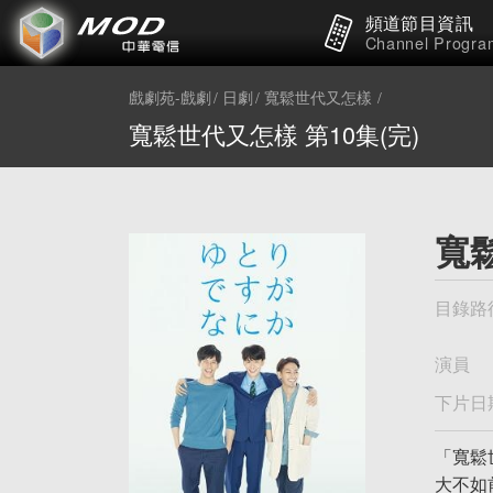
頻道節目資訊
Channel Progra
戲劇苑-戲劇
日劇
寬鬆世代又怎樣
寬鬆世代又怎樣 第10集(完)
寬鬆
目錄路
演員
下片日
「寬鬆
大不如