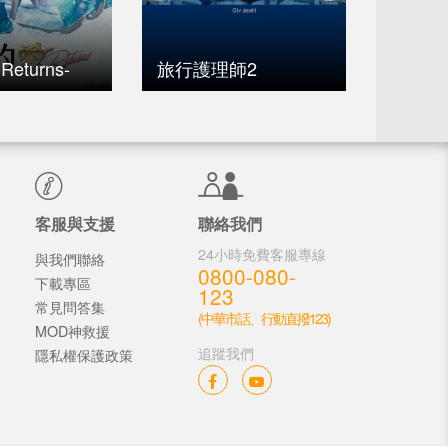
eturns-
旅行護理師2
最好的
客服與支援
聯絡我們
24小時免費客服專線
與我們聯絡
0800-080-
下載專區
123
常見問答集
(中華市話、行動直撥123)
MOD神救援
追蹤我們
隱私權保護政策