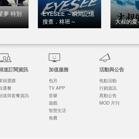
星夢 特別
EYESEE ～瞬間記憶
搜查．柊班～
大叔的愛-R
頻道訂閱資訊
加值服務
活動與公告
單頻選購
包月
焦點活動
自選餐
TV APP
行銷資訊
頻道與套餐資訊
音樂
異動公告
遊戲
MOD 月刊
智慧生活
免費