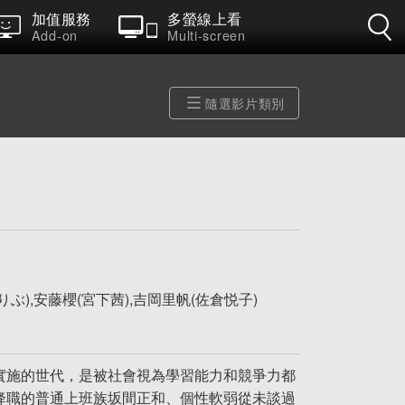
加值服務
多螢線上看
Add-on
Multi-screen
隨選影片類別
ぶ),安藤櫻(宮下茜),吉岡里帆(佐倉悦子)
」實施的世代，是被社會視為學習能力和競爭力都
被降職的普通上班族坂間正和、個性軟弱從未談過