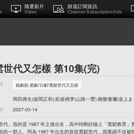
隨選影片
頻道訂閱資訊
m
Video
Channel Subscription/Info
世代又怎樣 第10集(完)
徑
戲劇苑-戲劇/日劇/寬鬆世代又怎樣
岡田將生(坂間正和),松坂桃李(山路一豐),柳樂優彌(道上まり
期
2027-03-14
世代」指的是 1987 年之後出生，高中時剛好碰上「寬鬆教育
前的一群人。同為 1987 年出生的首批寬鬆世代，因業績不佳