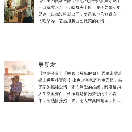
進忙出的做著早飯，但他的妻子鄭多貞才吃了
一口就說吃不下，轉身去上班，兒子姜宰浩更
是連一口都沒吃就出門，姜昌旭也只好獨自一
人吃早餐。姜昌旭將自己做菜的心情....
男朋友
【雙語發音】【韓版《羅馬假期》 霸總宋慧喬
戀上暖男朴寶劍 】出身政客家庭的車秀賢，為
了家族犧牲愛情、步入無愛的婚姻，離婚後的
人生空虛蒼白；金振赫是懷抱夢想的平凡青
年，用熱情擁抱世界。兩人在異國邂逅，相....