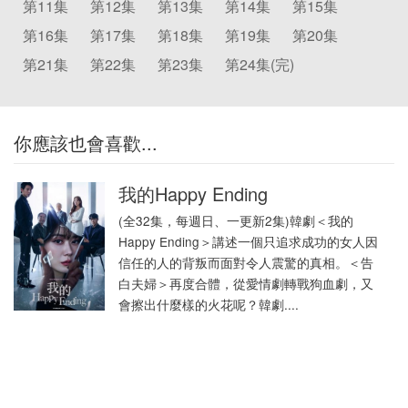
第11集
第12集
第13集
第14集
第15集
第16集
第17集
第18集
第19集
第20集
第21集
第22集
第23集
第24集(完)
你應該也會喜歡...
我的Happy Ending
(全32集，每週日、一更新2集)韓劇＜我的
Happy Ending＞講述一個只追求成功的女人因
信任的人的背叛而面對令人震驚的真相。＜告
白夫婦＞再度合體，從愛情劇轉戰狗血劇，又
會擦出什麼樣的火花呢？韓劇....