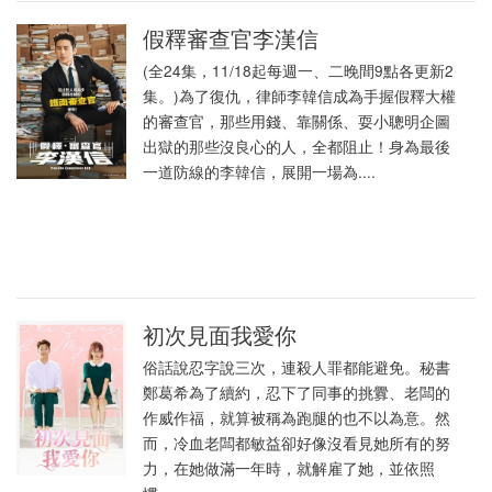
假釋審查官李漢信
(全24集，11/18起每週一、二晚間9點各更新2
集。)為了復仇，律師李韓信成為手握假釋大權
的審查官，那些用錢、靠關係、耍小聰明企圖
出獄的那些沒良心的人，全都阻止！身為最後
一道防線的李韓信，展開一場為....
初次見面我愛你
俗話說忍字說三次，連殺人罪都能避免。秘書
鄭葛希為了續約，忍下了同事的挑釁、老闆的
作威作福，就算被稱為跑腿的也不以為意。然
而，冷血老闆都敏益卻好像沒看見她所有的努
力，在她做滿一年時，就解雇了她，並依照