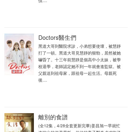
慣....
Doctors醫生們
黑道大哥到醫院求診，小弟想要使壞，被慧靜
打了一頓。黑道大哥見慧靜的狠勁，居然被她
嚇昏了。十三年前慧靜是個高中小太妹，被學
校退學，老師認定她不到一年就會進監獄。被
父親送到祖母家，跟祖母一起生活。母親死
後....
離別的食譜
(全12集，4/28全套更新完畢)姜昌旭一早就忙