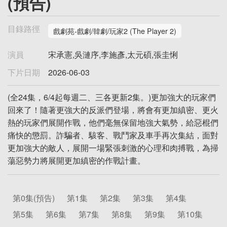
(預告)
目錄路徑
戲劇苑-戲劇/韓劇/玩家2 (The Player 2)
演員
宋承憲,吳漣序,李施彥,太元碩,張圭悧
下片日期
2026-06-03
(全24集，6/4起每週二、三各更新2集。)更加強大的玩家們
回來了！隨著更強大的反派們登場，將會有更加縝密、更火
熱的玩家們展開作戰，他們毫無保留地強大氣勢，給惡棍們
痛快的懲罰。詐騙者、駭客、戰鬥家及車手再次集結，面對
更加強大的敵人，展開一場緊張刺激的心理和肉搏戰，為掃
蕩惡勢力將展開更加縝密的作戰計畫。
第0集(預告)
第1集
第2集
第3集
第4集
第5集
第6集
第7集
第8集
第9集
第10集