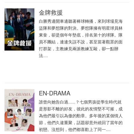
金牌救援
白勝秀邊開車邊聽著棒球轉播，來到球場見海
盜隊和夢想隊的對決。夢想隊擁有明星球員林
東奎，卻是個年年墊底，排名第十的球隊。隊
員不團結，連連失誤不說，甚至當著觀眾的面
打群架，主教練見兩派教練互毆，卻一點辦
法....
EN-DRAMA
誰曾向她告白過......？七個男孩從學生時代就
是形影不離的好友，彼此的友情堅不可摧，成
為他們最引以為傲的勳章。多年後的某個情人
節，他們久違重聚，話題卻意外繞回了當年的
初戀。沒想到，他們都喜歡上了同一....