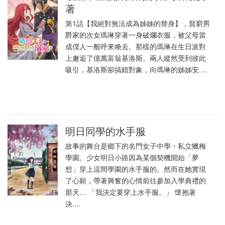
著
第1話【我絕對無法成為姊姊的替身】，貧窮男
爵家的次女瑪琳穿著一身破爛衣服，被父母當
成僕人一般呼來喚去。那樣的瑪琳在生日派對
上邂逅了億萬富翁基洛斯。兩人縱然受到彼此
吸引，基洛斯卻搞錯對象，向瑪琳的姊姊安....
明日同學的水手服
故事的舞台是鄉下的名門女子中學・私立蠟梅
學園。少女明日小路因為某個契機開始「夢
想」穿上這間學園的水手服的。然而在她實現
了心願，帶著興奮的心情前往參加入學典禮的
那天… 「我決定要穿上水手服。」 懷抱著
決....