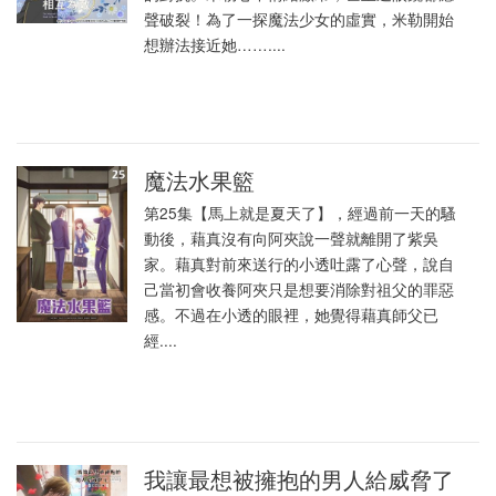
聲破裂！為了一探魔法少女的虛實，米勒開始
想辦法接近她……....
魔法水果籃
第25集【馬上就是夏天了】，經過前一天的騷
動後，藉真沒有向阿夾說一聲就離開了紫吳
家。藉真對前來送行的小透吐露了心聲，說自
己當初會收養阿夾只是想要消除對祖父的罪惡
感。不過在小透的眼裡，她覺得藉真師父已
經....
我讓最想被擁抱的男人給威脅了