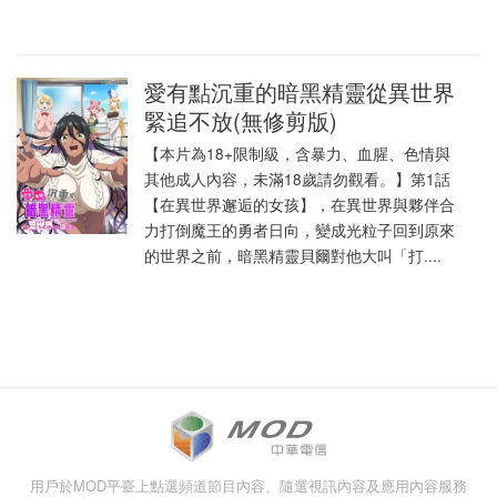
愛有點沉重的暗黑精靈從異世界
緊追不放(無修剪版)
【本片為18+限制級，含暴力、血腥、色情與
其他成人內容，未滿18歲請勿觀看。】第1話
【在異世界邂逅的女孩】，在異世界與夥伴合
力打倒魔王的勇者日向，變成光粒子回到原來
的世界之前，暗黑精靈貝爾對他大叫「打....
用戶於MOD平臺上點選頻道節目內容、隨選視訊內容及應用內容服務