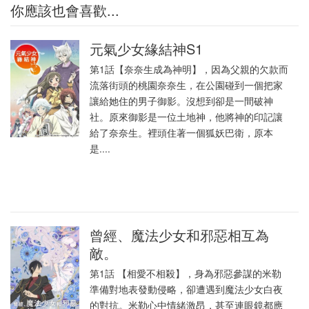
你應該也會喜歡...
元氣少女緣結神S1
第1話【奈奈生成為神明】，因為父親的欠款而
流落街頭的桃園奈奈生，在公園碰到一個把家
讓給她住的男子御影。沒想到卻是一間破神
社。原來御影是一位土地神，他將神的印記讓
給了奈奈生。裡頭住著一個狐妖巴衛，原本
是....
曾經、魔法少女和邪惡相互為
敵。
第1話 【相愛不相殺】，身為邪惡參謀的米勒
準備對地表發動侵略，卻遭遇到魔法少女白夜
的對抗。米勒心中情緒激昂，甚至連眼鏡都應