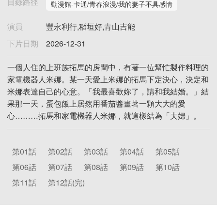
目錄路徑
動漫館-卡通/青春浪漫/我的妻子不具感情
演員
豐永利行,稻垣好,青山吉能
下片日期
2026-12-31
一個人住的上班族拓馬的房間中，有著一位幫忙製作料理的
家電機器人米娜。某一天愛上米娜的拓馬下定決心，決定和
米娜表達自己的心意。「我最喜歡妳了，請和我結婚。」結
果那一天，蛋包飯上居然用番茄醬畫著一顆大大的愛
心………拓馬和家電機器人米娜，就這樣結為「夫婦」。
第01話
第02話
第03話
第04話
第05話
第06話
第07話
第08話
第09話
第10話
第11話
第12話(完)