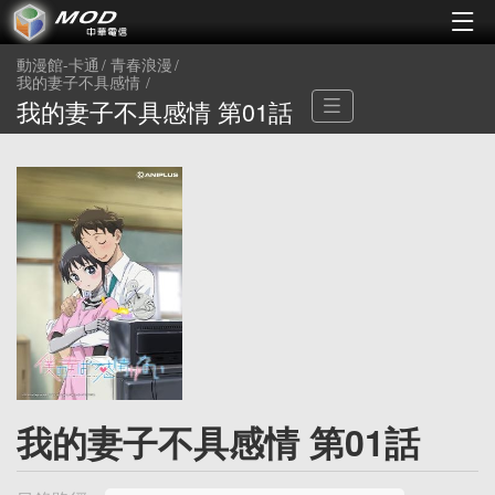
動漫館-卡通
青春浪漫
我的妻子不具感情
我的妻子不具感情 第01話
我的妻子不具感情 第01話