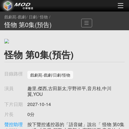
戲劇苑-戲劇
日劇
怪物
怪物 第0集(預告)
怪物 第0集(預告)
目錄路徑
戲劇苑-戲劇/日劇/怪物
演員
趣里,傑西,古田新太,宇野祥平,音月桂,中川
翼,YOU
下片日期
2027-10-14
片長
0分
聲控助理
按下聲控遙控器的「語音鍵」說出「 怪物 第0集