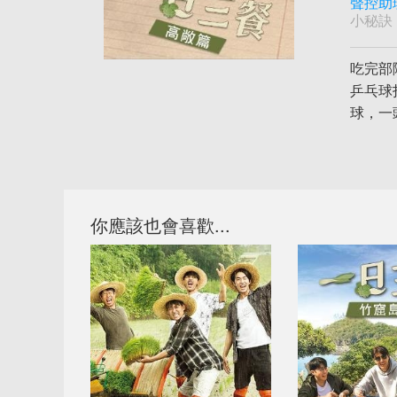
聲控助
小秘訣
吃完部
乒乓球
球，一
你應該也會喜歡...