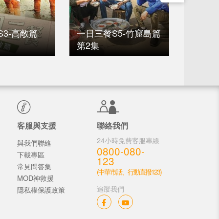
3-高敞篇
一日三餐S5-竹窟島篇
一日三
第2集
第22集
客服與支援
聯絡我們
24小時免費客服專線
與我們聯絡
0800-080-
下載專區
123
常見問答集
(中華市話、行動直撥123)
MOD神救援
追蹤我們
隱私權保護政策