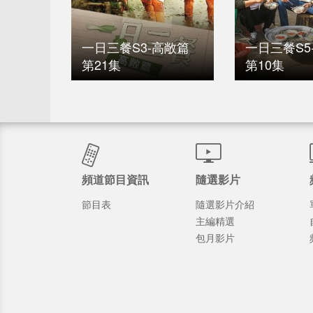
一日三餐S3-高敞篇
一日三餐S5
第21集
第10集
頻道節目資訊
隨選影片
節目表
隨選影片介紹
主編精選
包月影片