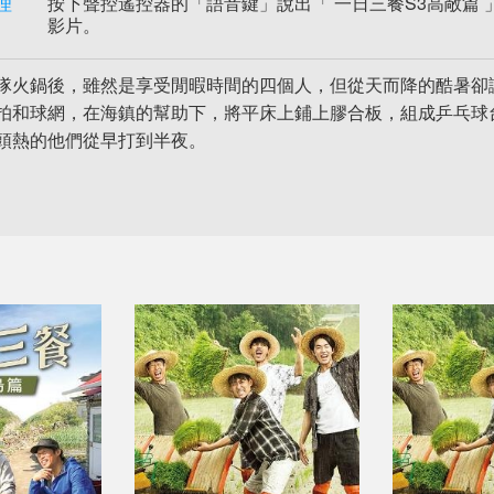
理
按下聲控遙控器的「語音鍵」說出「 一日三餐S3高敞篇 」
影片。
隊火鍋後，雖然是享受閒暇時間的四個人，但從天而降的酷暑卻
拍和球網，在海鎮的幫助下，將平床上鋪上膠合板，組成乒乓球
頭熱的他們從早打到半夜。