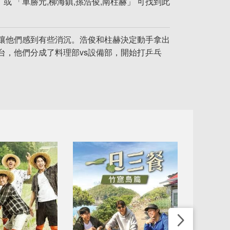
或 「車勝元,柳海鎮,孫浩俊,南柱赫」 可找到此
讓他們感到有些消沉。浩俊和柱赫決定動手拿出
台，他們分成了料理部vs設備部，開始打乒乓