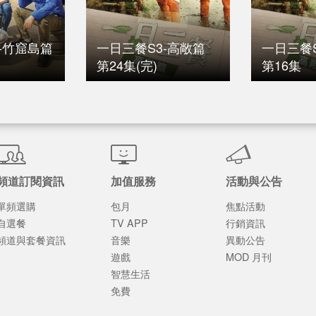
-竹窟島篇
一日三餐S3-高敞篇
一日三餐S
第24集(完)
第16集
頻道訂閱資訊
加值服務
活動與公告
單頻選購
包月
焦點活動
自選餐
TV APP
行銷資訊
頻道與套餐資訊
音樂
異動公告
遊戲
MOD 月刊
智慧生活
免費