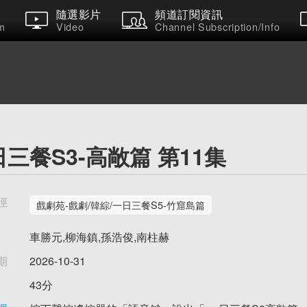
隨選影片
頻道訂閱資訊
m
Video
Channel Subscription/Info
三餐S3-高敞篇 第11集
徑
戲劇苑-戲劇/韓綜/一日三餐S5-竹窟島篇
車勝元,柳海鎮,孫浩俊,南柱赫
期
2026-10-31
43分