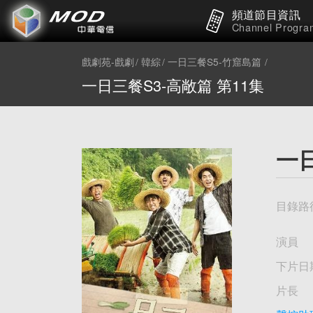
頻道節目資訊
Channel Progra
戲劇苑-戲劇
韓綜
一日三餐S5-竹窟島篇
一日三餐S3-高敞篇 第11集
一日
目錄路
演員
下片日
片長