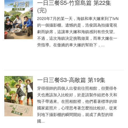
一日三餐S5-竹窟島篇 第22集
(完)
2020年7月的某一天，海鎮和車大嬸來到了tvN
的一個攝影棚。遺憾的是，浩俊因為拍攝電視
劇而缺席，這讓車大嬸和海鎮感到有些失望。
不過，這次海鎮決定挑戰做菜，而車大嬸在一
旁指導。在傲嬌的車大嬸的幫助下，...
一日三餐S3-高敞篇 第19集
穿得很帥的四個人出發前往照相館，但覺得冬
天也應該加入比較好，於是請製作組把冬天和
鴨子帶過來。在照相館裡，他們看著標準的韓
國家庭照片，心理思考著怎麼拍比較好。從來
到地下攝影棚的瞬間開始，就成了典型的韓
國...