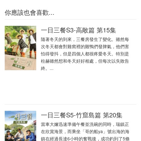
你應該也會喜歡...
一日三餐S3-高敞篇 第15集
隨著冬天的到來，三餐房發生了變化。雖然每
次冬天都會對雞窩裡的雞鴨們發脾氣，他們害
怕得發抖，但是四個人都很疼愛冬天。特別是
柱赫雖然想和冬天好好相處，但每次以失敗告
終。...
一日三餐S5-竹窟島篇 第20集
當車大嬸迅速準備午餐並洗碗的同時，瑞鎮正
在欣賞海景，而乘坐「哥的船ya」號出海的海
鎮在經過長達6小時的奮戰後，成功釣到了5條