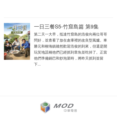
一日三餐S5-竹窟島篇 第9集
第二天一大早，抵達竹窟島的浩俊向兩位哥哥
問好，並查看了放在倉庫裡的改良型風爐。車
勝元和柳海鎮雖然歡迎浩俊的到來，但還是開
玩笑地謊稱他們已經抓到章魚並吃掉了。正當
他們準備鍋巴和炒泡菜時，將昨天抓到並留
下...