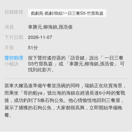
目錄路徑
戲劇苑-戲劇/韓綜/一日三餐S5-竹窟島篇
演員
車勝元,柳海鎮,孫浩俊
下片日期
2026-11-07
片長
51分
聲控助理
按下聲控遙控器的「語音鍵」說出「 一日三餐
小秘訣
S5竹窟島篇 」或 「車勝元,柳海鎮,孫浩俊」 可
找到此影片。
當車大嬸迅速準備午餐並洗碗的同時，瑞鎮正在欣賞海景，
而乘坐「哥的船ya」號出海的海鎮在經過長達6小時的奮戰
後，成功釣到了5條石狗公魚。他心情愉悅地回到三餐屋，
展示了捕獲的石狗公魚，大家都很高興，立即開始準備晚
餐。