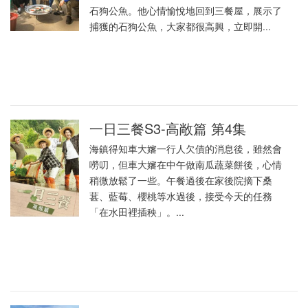
石狗公魚。他心情愉悅地回到三餐屋，展示了
捕獲的石狗公魚，大家都很高興，立即開...
一日三餐S3-高敞篇 第4集
海鎮得知車大嬸一行人欠債的消息後，雖然會
嘮叨，但車大嬸在中午做南瓜蔬菜餅後，心情
稍微放鬆了一些。午餐過後在家後院摘下桑
葚、藍莓、櫻桃等水過後，接受今天的任務
「在水田裡插秧」。...