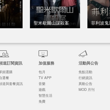
聖米歇爾山謀殺案
菲利波鬼
頻道訂閱資訊
加值服務
活動與公告
單頻選購
包月
焦點活動
自選餐
TV APP
行銷資訊
頻道與套餐資訊
音樂
異動公告
遊戲
MOD 月刊
智慧生活
免費