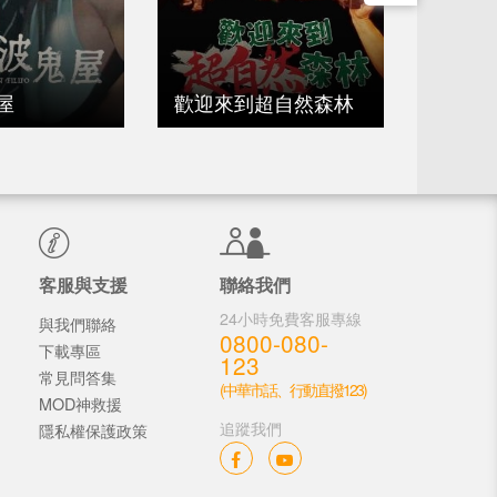
屋
歡迎來到超自然森林
鬼吹燈
客服與支援
聯絡我們
24小時免費客服專線
與我們聯絡
0800-080-
下載專區
123
常見問答集
(中華市話、行動直撥123)
MOD神救援
追蹤我們
隱私權保護政策