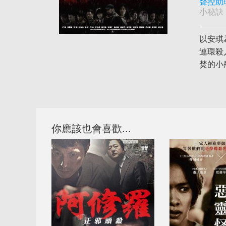
聲控助
小秘訣
以安琪
連環殺
焚的小
你應該也會喜歡...