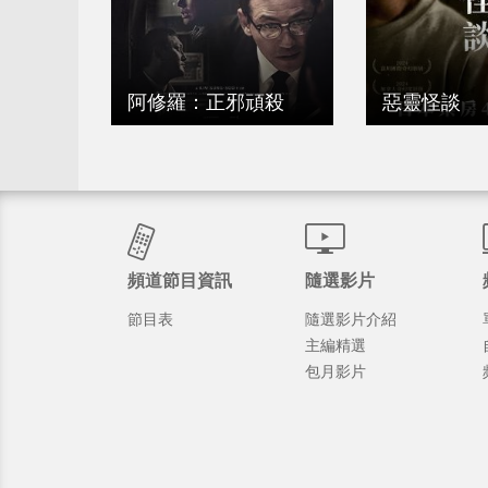
阿修羅：正邪頑殺
惡靈怪談
頻道節目資訊
隨選影片
節目表
隨選影片介紹
主編精選
包月影片