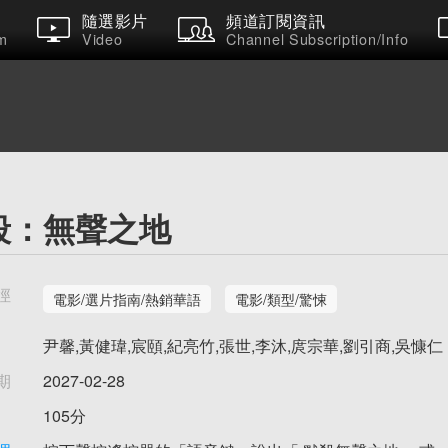
隨選影片
頻道訂閱資訊
m
Video
Channel Subscription/Info
殺：無聲之地
徑
電影/選片指南/熱銷華語
電影/類型/驚悚
尹馨,黃健瑋,宸頤,紀亮竹,張世,李沐,庹宗華,劉引商,吳慷仁
期
2027-02-28
105分