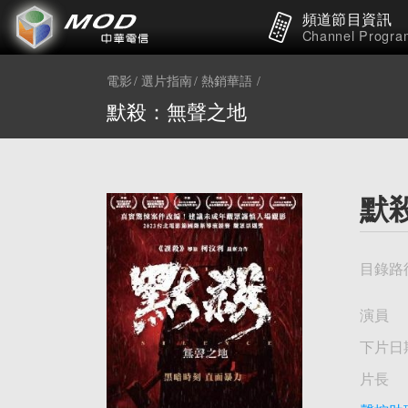
頻道節目資訊
Channel Progra
電影
選片指南
熱銷華語
默殺：無聲之地
默
目錄路
演員
下片日
片長