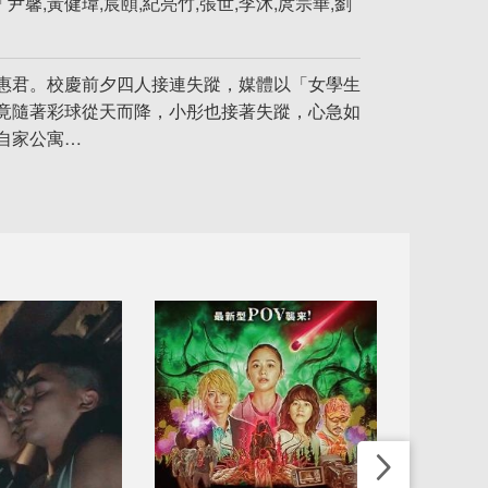
馨,黃健瑋,宸頤,紀亮竹,張世,李沐,庹宗華,劉
惠君。校慶前夕四人接連失蹤，媒體以「女學生
竟隨著彩球從天而降，小彤也接著失蹤，心急如
自家公寓…