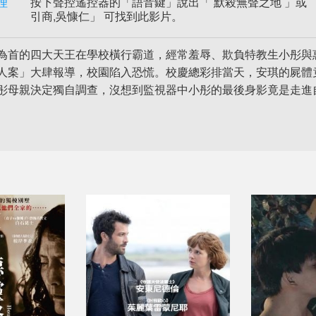
理
按下聲控遙控器的「語音鍵」說出「 默殺無聲之地 」或 「尹
引商,吳慷仁」 可找到此影片。
為首的四大天王在學校橫行霸道，經常羞辱、欺負特教生小彤與
人案」大肆報導，校園陷入恐慌。校慶總彩排當天，安琪的屍體
彤母親決定獨自調查，沒想到監視器中小彤的最後身影竟是走進