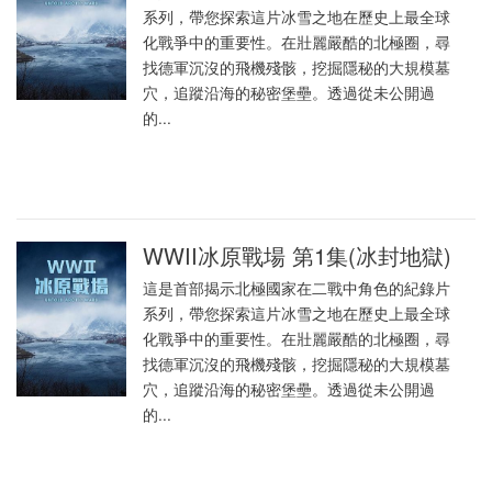
系列，帶您探索這片冰雪之地在歷史上最全球
化戰爭中的重要性。在壯麗嚴酷的北極圈，尋
找德軍沉沒的飛機殘骸，挖掘隱秘的大規模墓
穴，追蹤沿海的秘密堡壘。透過從未公開過
的...
WWII冰原戰場 第1集(冰封地獄)
這是首部揭示北極國家在二戰中角色的紀錄片
系列，帶您探索這片冰雪之地在歷史上最全球
化戰爭中的重要性。在壯麗嚴酷的北極圈，尋
找德軍沉沒的飛機殘骸，挖掘隱秘的大規模墓
穴，追蹤沿海的秘密堡壘。透過從未公開過
的...