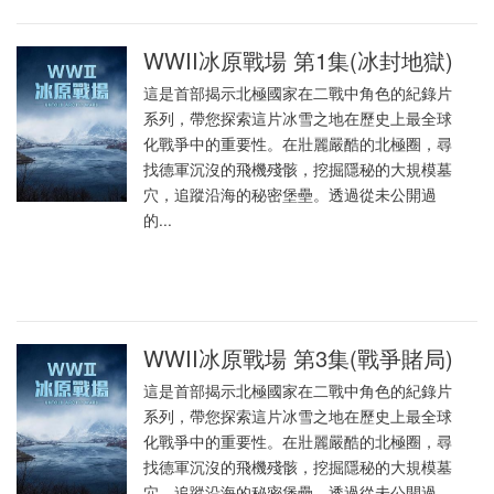
WWII冰原戰場 第1集(冰封地獄)
這是首部揭示北極國家在二戰中角色的紀錄片
系列，帶您探索這片冰雪之地在歷史上最全球
化戰爭中的重要性。在壯麗嚴酷的北極圈，尋
找德軍沉沒的飛機殘骸，挖掘隱秘的大規模墓
穴，追蹤沿海的秘密堡壘。透過從未公開過
的...
WWII冰原戰場 第3集(戰爭賭局)
這是首部揭示北極國家在二戰中角色的紀錄片
系列，帶您探索這片冰雪之地在歷史上最全球
化戰爭中的重要性。在壯麗嚴酷的北極圈，尋
找德軍沉沒的飛機殘骸，挖掘隱秘的大規模墓
穴，追蹤沿海的秘密堡壘。透過從未公開過