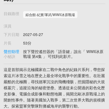
目錄路徑
綜合館-紀實/軍武/WWII冰原戰場
演員
下片日期
2027-05-27
片長
53分
聲控助理
按下聲控遙控器的「語音鍵」說出「 WWII冰原
小秘訣
戰場 第4集 」 可找到此影片。
這是首部揭示北極國家在二戰中角色的紀錄片系列，帶您探
索這片冰雪之地在歷史上最全球化戰爭中的重要性。在壯麗
嚴酷的北極圈，尋找德軍沉沒的飛機殘骸，挖掘隱秘的大規
模墓穴，追蹤沿海的秘密堡壘。透過從未公開過的彩色化歷
史影像、電腦合成影像和動態地圖，揭開北歐冰原戰場上的
開創性事件。隨著美國加入戰爭，第二次世界大戰的規模擴
大。探索盟軍突擊隊對挪威海岸的襲擊行動。