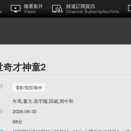
隨選影片
頻道訂閱資訊
m
Video
Channel Subscription/Info
世奇才神童2
徑
電影/類型/動作
午馬,董方,高宇陽,田岷,周中和
期
2026-06-30
88分