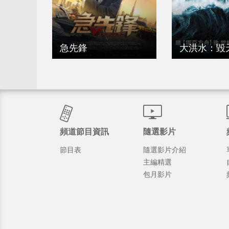
急先鋒
大洪水：毀
頻道節目資訊
隨選影片
節目表
隨選影片介紹
主編精選
包月影片