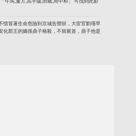
「午馬,董方,高宇陽,田岷,周中和」 可找到此影
不惜冒著生命危險到京城告禦狀，大宦官劉瑾早
安化郡王的嫡孫鼎子格殺，不留屍首，鼎子他是