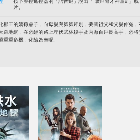
理
按下聲控遙控器的「語音鍵」說出「 曠世奇才神童2 」或 
片。
化郡王的嫡孫鼎子，向母親與舅舅拜別，要替祖父和父親伸冤，
天羅地網，在必經的路上埋伏武林殺手及內廠百戶長高手，必將
過重重危機，化險為夷呢。