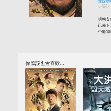
聲控助
小秘訣
明朝安
已佈下
否能闖
你應該也會喜歡...