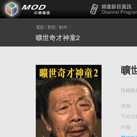
頻道節目資訊
Channel Progra
電影
類型
動作
曠世奇才神童2
曠
目錄路
演員
下片日
片長