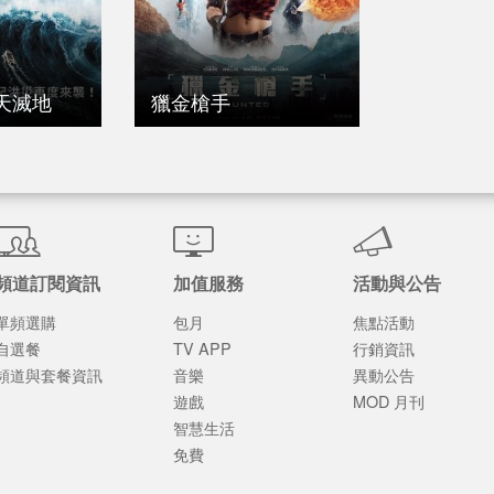
天滅地
獵金槍手
頻道訂閱資訊
加值服務
活動與公告
單頻選購
包月
焦點活動
自選餐
TV APP
行銷資訊
頻道與套餐資訊
音樂
異動公告
遊戲
MOD 月刊
智慧生活
免費