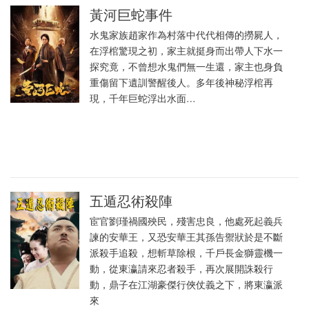
黃河巨蛇事件
水鬼家族趙家作為村落中代代相傳的撈屍人，
在浮棺驚現之初，家主就挺身而出帶人下水一
探究竟，不曾想水鬼們無一生還，家主也身負
重傷留下遺訓警醒後人。多年後神秘浮棺再
現，千年巨蛇浮出水面…
五遁忍術殺陣
宦官劉瑾禍國殃民，殘害忠良，他處死起義兵
諫的安華王，又恐安華王其孫告禦狀於是不斷
派殺手追殺，想斬草除根，千戶長金獅靈機一
動，從東瀛請來忍者殺手，再次展開誅殺行
動，鼎子在江湖豪傑行俠仗義之下，將東瀛派
來