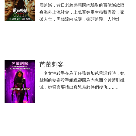
國追贓，昔日老賴憑藉國內騙取的百億贓款躋
身海外上流社會，上萬百姓畢生積蓄盡毀，家
破人亡，黑錢流向成謎，街頭追殺、人體炸
芭蕾刺客
一名女性殺手在為了任務參加芭蕾課程時，她
隸屬的秘密殺手組織卻因為內鬼而全數遭到殲
滅，她誓言要找出真兇為夥伴們復仇……。