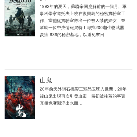
1992年的夏天，蘇聯帝國崩解前的一個月。軍
事科學家道托夫上校在復興島的秘密實驗室工
作。當他從實驗室救出一位被囚禁的婦女，並
幫助一位中央情報局特工尋找200噸生物武器
炭疽-836的秘密基地，以避免末日
山鬼
20年前天外隕石攜帶三顆晶玉墜入世間，20年
後山鬼出現再次引發血案，當初被掩蓋的事實
真相也漸漸浮出水面…