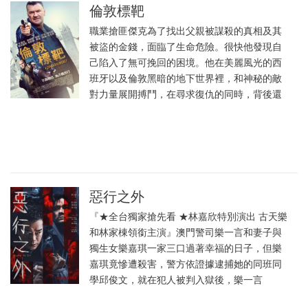
倫敦標靶
職業搶匪傑克為了找出父親被謀殺的真相及其
被盜的金錢，面臨了生命危險。很快他發現自
己陷入了無可挽回的困境。他在美麗風光的西
班牙以及倫敦黑暗的地下世界裡，和神秘的敵
對力量展開搏鬥，在尋求復仇的同時，背後還
惡行之外
『★全台獨家搶先看 ★林嘉欣特別演出 古天樂
和林家棟領銜主演』澳門警司樂一言和妻子與
獨生女樂嘉琪一家三口過著幸福的日子，但樂
嘉琪竟慘遭殺害，警方依證據逮捕她的同班同
學邱俊文，就在犯人被判入獄後，樂一言