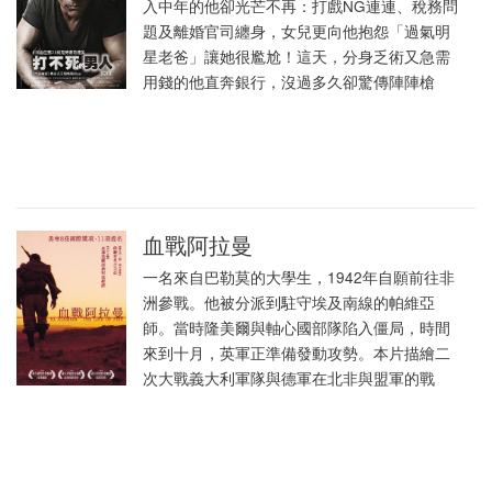
入中年的他卻光芒不再：打戲NG連連、稅務問
題及離婚官司纏身，女兒更向他抱怨「過氣明
星老爸」讓她很尷尬！這天，分身乏術又急需
用錢的他直奔銀行，沒過多久卻驚傳陣陣槍
血戰阿拉曼
一名來自巴勒莫的大學生，1942年自願前往非
洲參戰。他被分派到駐守埃及南線的帕維亞
師。當時隆美爾與軸心國部隊陷入僵局，時間
來到十月，英軍正準備發動攻勢。本片描繪二
次大戰義大利軍隊與德軍在北非與盟軍的戰