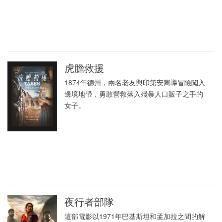
虎膽救援
1874年德州，兩名老友與印第安嚮導冒險闖入
邊境地帶，勇敢營救落入殘暴人口販子之手的
女子。
夜行者部隊
這部電影以1971年巴基斯坦和孟加拉之間的解