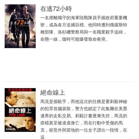
在逃72小時
一名擅離職守的海軍陸戰隊員手握政府重要機
密，成為各方追捕目標。他同時遭到俄羅斯特
種部隊、洛杉磯警察局與一名職業殺手追緝，
命懸一線，隨時可能爆發致命衝突。
絕命線上
馬克是個殺手，而他這次的任務是要刺殺神秘
的犯罪首腦裴龍，警方也鎖定了此集團在美墨
邊界的走私交易。刺殺計畫逐漸失控，馬克的
搭檔甚至被凌虐身亡，而在行動中受傷的馬
克，卻意外與當地的一位女子譜出一段情，在
這