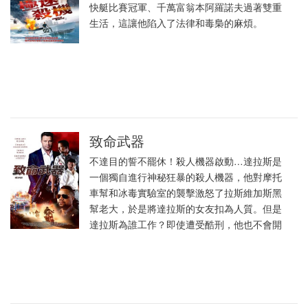
快艇比賽冠軍、千萬富翁本阿羅諾夫過著雙重
生活，這讓他陷入了法律和毒梟的麻煩。
致命武器
不達目的誓不罷休！殺人機器啟動…達拉斯是
一個獨自進行神秘狂暴的殺人機器，他對摩托
車幫和冰毒實驗室的襲擊激怒了拉斯維加斯黑
幫老大，於是將達拉斯的女友扣為人質。但是
達拉斯為誰工作？即使遭受酷刑，他也不會開