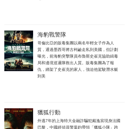
海豹戰警隊
哥倫比亞的販毒集團以兩名年輕女子作為人
質，通過墨西哥將古柯鹼走私到美國，但計劃
曝光，前海豹突擊隊員布魯斯史崔克協助緝毒
局和邊境巡邏隊救出人質。販毒集團為了報
仇，綁架了史崔克的家人，強迫他駕駛潛水艇
到美
獵狐行動
外逃7年的上海特大金融詐騙犯戴逸宸現身法國
巴黎，中國經偵員警葉鈞帶領「獵狐小隊」跨