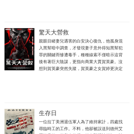
驚天大營救
親眼目睹妻兒遇害的白安決心復仇，他孤身混
入黑幫暗中調查，才發現妻子意外得知黑幫犯
罪的關鍵而慘遭毒手，種種線索不僅暗示這背
後有著巨大陰謀，更指向商業大賈賀英豪。沒
想到賀英豪突然失蹤，賀英豪之女賀婷更決定
生存日
一位拉丁美洲退伍軍人為了維持家計，四處找
尋臨時工的工作。不料，他卻被誤送到德州艾