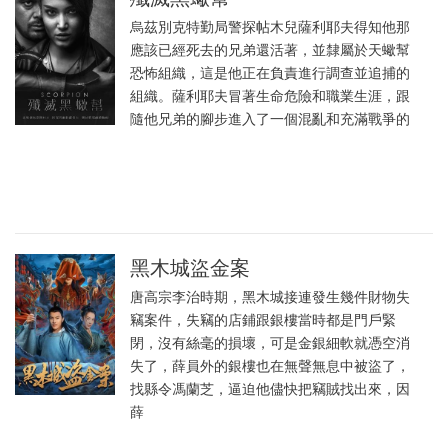
烏茲別克特勤局警探帖木兒薩利耶夫得知他那
應該已經死去的兄弟還活著，並隸屬於天蠍幫
恐怖組織，這是他正在負責進行調查並追捕的
組織。薩利耶夫冒著生命危險和職業生涯，跟
隨他兄弟的腳步進入了一個混亂和充滿戰爭的
黑木城盜金案
唐高宗李治時期，黑木城接連發生幾件財物失
竊案件，失竊的店鋪跟銀樓當時都是門戶緊
閉，沒有絲毫的損壞，可是金銀細軟就憑空消
失了，薛員外的銀樓也在無聲無息中被盜了，
找縣令馮蘭芝，逼迫他儘快把竊賊找出來，因
薛