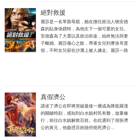
絕對救援
麗莎是一名單親母親，她在擔任政治人物安德
森的貼身保鏢時，為他生下一個可愛的女兒。
安德森為了大選以及政治前途，始終無法與妻
子離婚。麗莎傷心之餘，帶著女兒到摩洛哥度
假，不料女兒卻在沙灘上被人擄走。麗莎一路
真假濟公
講述了濟公在即將突破最後一層成為降龍羅漢
的關鍵時刻，感知到白水鎮村民有難，放棄修
行，前往白水鎮解救百姓。在此遇到了假扮濟
公的黃元，他蠱惑百姓險些燒死濟公…