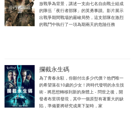
放戰爭為背景，講述一支由七名自由戰士組成
的隊伍「夜行者部隊」的英勇事蹟。影片展示
出戰爭期間戰場的嚴峻局勢，這支部隊在激烈
的戰鬥中執行了一項為期兩天的危險任務
攔截永生碼
為了青春永駐，你願付出多少代價？他們唯一
的希望落在10歲的少女！跨時代發明的永生技
術 - 將思想轉移到新的身體上 - 問世之後，開
發者布里琪發現，其中一個原型有著重大的缺
陷，準備要將研究成果下架時，家