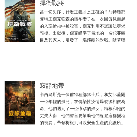
捍衛戰將
當一切失序，什麼正義才是正確的？前特種部
隊特工傑克強森的懷孕妻子在一次因偏見而起
的入室搶劫中被殺害，傑克利用不退讓法尋求
報復。出獄後，傑克瞄準了當地的一名犯罪頭
目及其家人，引發了一場殘酷的對戰。隨著聯
寂靜地帶
卡西烏斯是一位前特種部隊士兵，和艾比蓋爾
一位年輕的孤兒，在傳染性疫情爆發後相依為
命。他們遇到了一位懷孕的婦女，梅根和她的
丈夫大衛，他們誓言要幫助他們躲避這群變種
的喪屍，帶領梅根到可以安全生產的庇護所。