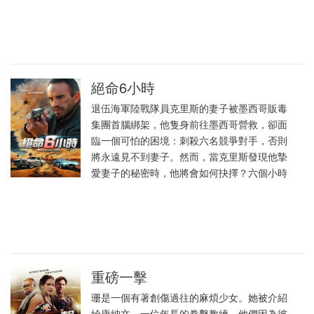
絕命6小時
退伍海軍陸戰隊員克里斯的妻子被墨西哥販毒
集團首腦綁架，他隻身前往墨西哥營救，卻面
臨一個可怕的困境：刺殺六名競爭對手，否則
將永遠見不到妻子。然而，當克里斯發現他摯
愛妻子的秘密時，他將會如何抉擇？六個小時
重磅一擊
珊是一個有著創傷過往的麻煩少女。她被介紹
給唐納文，一位年長的拳擊教練，他們因為彼