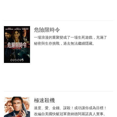
危險限時令
一場浪漫的重聚變成了一場生死遊戲，充滿了
秘密與生存挑戰，過去無法繼續隱藏。
極速殺機
速度、愛、金錢、謀殺！成功讓你成為目標！
改編自美國快艇冠軍唐納德阿羅諾真人實事。