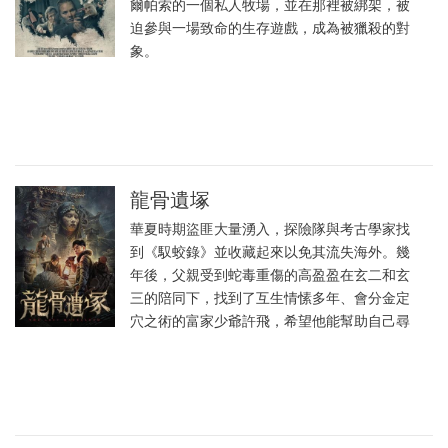
爾帕索的一個私人牧場，並在那裡被綁架，被
迫參與一場致命的生存遊戲，成為被獵殺的對
象。
龍骨遺塚
華夏時期盜匪大量湧入，探險隊與考古學家找
到《馭蛟錄》並收藏起來以免其流失海外。幾
年後，父親受到蛇毒重傷的高盈盈在玄二和玄
三的陪同下，找到了互生情愫多年、會分金定
穴之術的富家少爺許飛，希望他能幫助自己尋