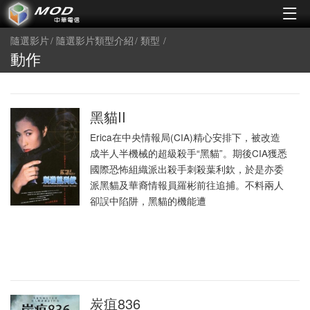
隨選影片
隨選影片類型介紹
類型
動作
黑貓II
Erica在中央情報局(CIA)精心安排下，被改造
成半人半機械的超級殺手“黑貓”。期後CIA獲悉
國際恐怖組織派出殺手刺殺葉利欽，於是亦委
派黑貓及華裔情報員羅彬前往追捕。不料兩人
卻誤中陷阱，黑貓的機能遭
炭疽836