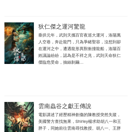
狄仁傑之運河驚龍
垂拱元年，武則天攜百官夜巡大運河，洛陽萬
人空巷，奔赴龍門，只為爭睹聖容，沒想到卻
在運河之中，遭遇龍形異獸衝撞龍船，洛陽百
姓議論紛紛，認為是不祥之兆，武則天命狄仁
傑臨危受命，抽絲剝繭…
雲南蟲谷之獻王傳說
電影講述了經歷精神創傷的陳教授突然失蹤，
美國警方查找無果，Shirley楊求助胡八一和王
胖子，同她前往雲南尋找教授。胡八一、王胖