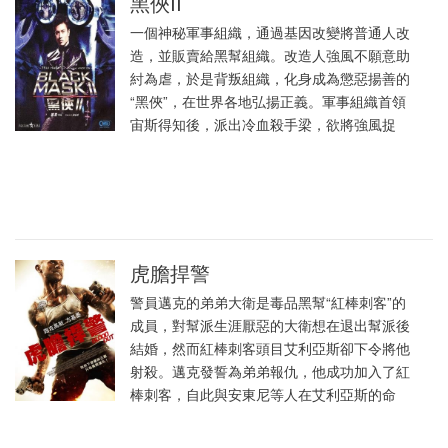
黑俠II
一個神秘軍事組織，通過基因改變將普通人改
造，並販賣給黑幫組織。改造人強風不願意助
紂為虐，於是背叛組織，化身成為懲惡揚善的
“黑俠”，在世界各地弘揚正義。軍事組織首領
宙斯得知後，派出冷血殺手梁，欲將強風捉
虎膽捍警
警員邁克的弟弟大衛是毒品黑幫“紅棒刺客”的
成員，對幫派生涯厭惡的大衛想在退出幫派後
結婚，然而紅棒刺客頭目艾利亞斯卻下令將他
射殺。邁克發誓為弟弟報仇，他成功加入了紅
棒刺客，自此與安東尼等人在艾利亞斯的命