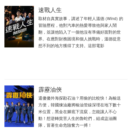
速戰人生
取材自真實故事，講述了年輕人溫德 (Wind) 的
冒險歷程，他對汽車的熱愛導致他與家人鬧
翻，並讓他陷入了一個他沒有準備好面對的世
界。在應對財務困境和個人挑戰時，溫德從意
想不到的地方獲得了支持。這部電影
霹靂油俠
還傻傻外海探勘石油？用偷的比較快！為輸送
方便，韓國煉油廠將輸油管線深埋在地下數十
米位置，黑金在腳底下流竄，怎能讓人不心
動！想逆轉貧苦人生的魯蛇們，組成盜油團
隊，冒著生命危險奮力一搏！