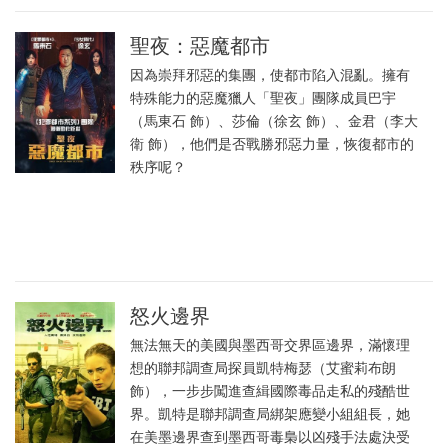
聖夜：惡魔都市
因為崇拜邪惡的集團，使都市陷入混亂。擁有
特殊能力的惡魔獵人「聖夜」團隊成員巴宇
（馬東石 飾）、莎倫（徐玄 飾）、金君（李大
衛 飾），他們是否戰勝邪惡力量，恢復都市的
秩序呢？
怒火邊界
無法無天的美國與墨西哥交界區邊界，滿懷理
想的聯邦調查局探員凱特梅瑟（艾蜜莉布朗
飾），一步步闖進查緝國際毒品走私的殘酷世
界。凱特是聯邦調查局綁架應變小組組長，她
在美墨邊界查到墨西哥毒梟以凶殘手法處決受