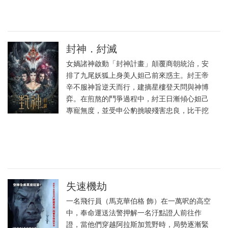
封神．紂滅
女媧諸神啟動「封神計畫」顛覆商朝統治，安
排了九尾妖狐上身美人妲己前來惑主。紂王帝
辛不服神旨逆天而行，建摘星樓登天問與神博
弈。在煎熬的鬥爭過程中，紂王日漸傾心妲己
專寵無度，並受申公豹挑唆殘害忠良，比干挖
失速機劫
一名飛行員（馬克華伯格 飾）在一萬呎的高空
中，奉命運送法警押解一名汙點證人前往作
證，當他們穿越阿拉斯加荒野時，局勢逐漸緊