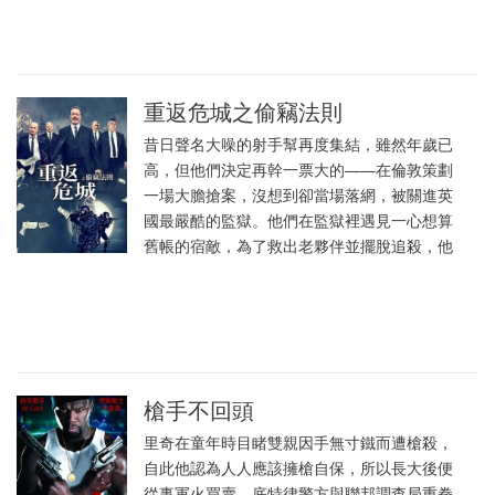
重返危城之偷竊法則
昔日聲名大噪的射手幫再度集結，雖然年歲已
高，但他們決定再幹一票大的——在倫敦策劃
一場大膽搶案，沒想到卻當場落網，被關進英
國最嚴酷的監獄。他們在監獄裡遇見一心想算
舊帳的宿敵，為了救出老夥伴並擺脫追殺，他
槍手不回頭
里奇在童年時目睹雙親因手無寸鐵而遭槍殺，
自此他認為人人應該擁槍自保，所以長大後便
從事軍火買賣。底特律警方與聯邦調查局重拳