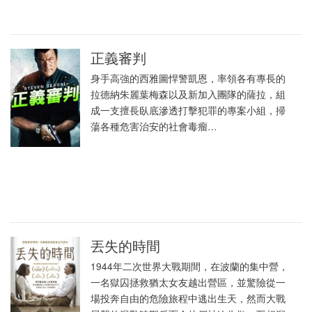
正義審判
身手高強的西雅圖悍警凱恩，率領各有專長的
拉德納朱麗葉梅森以及新加入團隊的薩拉，組
成一支擅長臥底滲透打擊犯罪的專案小組，掃
蕩各種危害治安的社會毒瘤…
丟失的時間
1944年二次世界大戰期間，在波蘭的集中營，
一名獄囚拯救猶太女友越出營區，並驚險從一
場投奔自由的危險旅程中逃出生天，然而大戰