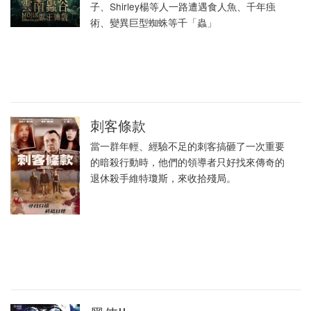
子、Shirley楊等人一路遭遇食人魚、千年痋
術、變異巨型蜘蛛等千「蟲」
刺客條款
當一群年輕、經驗不足的刺客搞砸了一次重要
的暗殺行動時，他們的領導者只好找來傳奇的
退休殺手維特瓊斯，來收拾殘局。