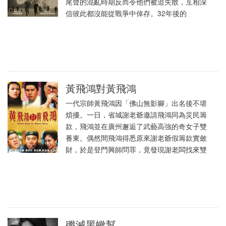
尾聲的混亂時期反而令他們被迫失散，互相深
信彼此都沒能從戰爭中倖存。32年後的
黃飛鴻對黃飛鴻
一代宗師黃飛鴻因「佛山無影腳」出名後不堪
煩擾。一日，省城謝老爺邀請飛鴻同為災民籌
款，飛鴻並在廣州邂逅了武藝高強的奇女子雙
番東。偶然間飛鴻得悉原來謝老爺假籌款實斂
財，於是登門興師問罪，竟發現謝老闆找來雙
殲滅黑蠍幫