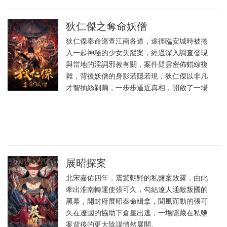
狄仁傑之奪命妖僧
狄仁傑奉命巡查江南各道，途徑臨安城時被捲
入一起神秘的少女失蹤案，經過深入調查發現
與當地的淫詞邪教有關，案件疑雲密佈錯綜複
雜，背後妖僧的身影若隱若現，狄仁傑以非凡
才智抽絲剝繭，一步步逼近真相，開啟了一場
展昭探案
北宋嘉佑四年，震驚朝野的私鹽案敗露，由此
牽出淮南轉運使張可久，勾結遼人通敵叛國的
黑幕，開封府展昭奉命緝拿，聞風而動的張可
久在遼國的協助下倉皇出逃，一場隱藏在私鹽
案背後的更大陰謀悄然展開。