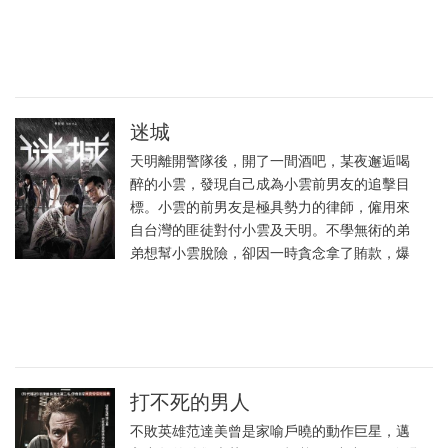
迷城
天明離開警隊後，開了一間酒吧，某夜邂逅喝
醉的小雲，發現自己成為小雲前男友的追擊目
標。小雲的前男友是極具勢力的律師，僱用來
自台灣的匪徒對付小雲及天明。不學無術的弟
弟想幫小雲脫險，卻因一時貪念拿了賄款，爆
打不死的男人
不敗英雄范達美曾是家喻戶曉的動作巨星，邁