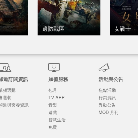
邊防戰區
女戰士
頻道訂閱資訊
加值服務
活動與公告
單頻選購
包月
焦點活動
自選餐
TV APP
行銷資訊
頻道與套餐資訊
音樂
異動公告
遊戲
MOD 月刊
智慧生活
免費