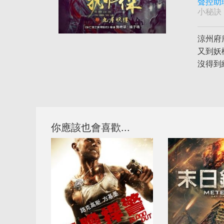
聲控助
小秘訣
涼州府
又到妖
沒得到
你應該也會喜歡...