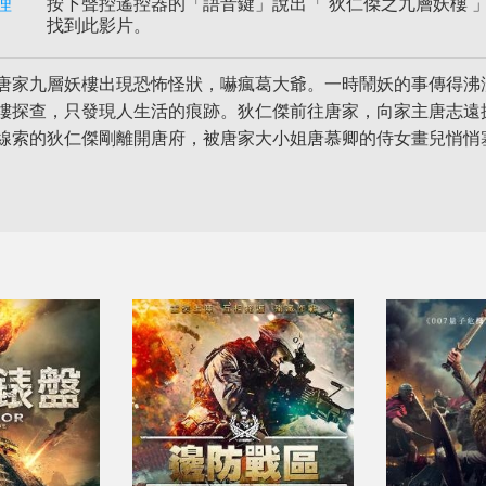
理
按下聲控遙控器的「語音鍵」說出「 狄仁傑之九層妖樓 」或
找到此影片。
唐家九層妖樓出現恐怖怪狀，嚇瘋葛大爺。一時鬧妖的事傳得沸
樓探查，只發現人生活的痕跡。狄仁傑前往唐家，向家主唐志遠
線索的狄仁傑剛離開唐府，被唐家大小姐唐慕卿的侍女畫兒悄悄