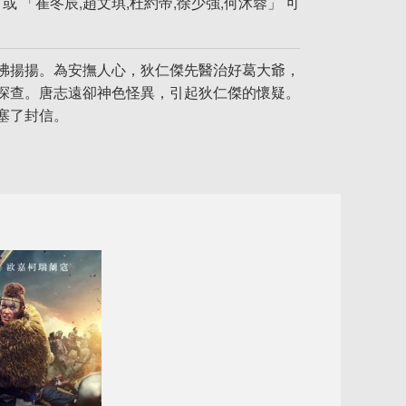
 「崔冬辰,趙文琪,杜約帝,徐少強,何沐蓉」 可
沸揚揚。為安撫人心，狄仁傑先醫治好葛大爺，
探查。唐志遠卻神色怪異，引起狄仁傑的懷疑。
塞了封信。