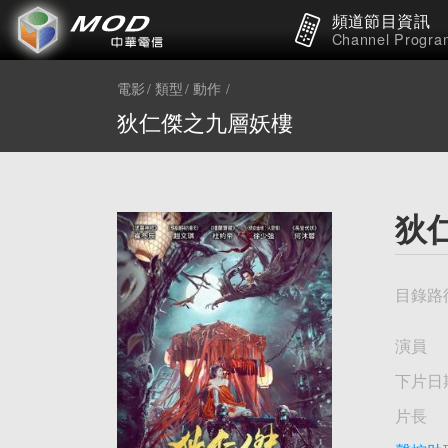
頻道節目資訊
Channel Progra
電影
類型
動作
狄仁傑之九層妖樓
狄
目錄路
演員
下片日
片長