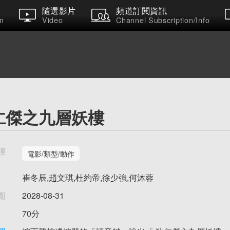
隨選影片
頻道訂閱資訊
m
Video
Channel Subscription/Info
仁傑之九層妖樓
徑
電影/類型/動作
崔冬辰,趙文琪,杜約帝,徐少強,何沐蓉
期
2028-08-31
70分