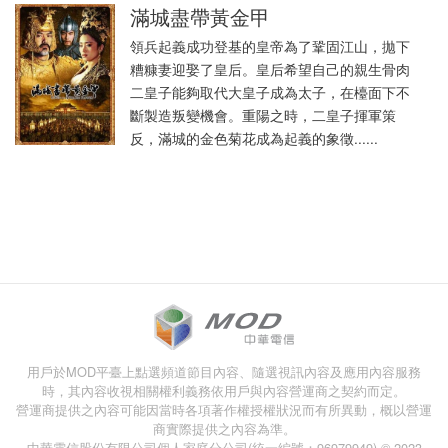
滿城盡帶黃金甲
領兵起義成功登基的皇帝為了鞏固江山，拋下
糟糠妻迎娶了皇后。皇后希望自己的親生骨肉
二皇子能夠取代大皇子成為太子，在檯面下不
斷製造叛變機會。重陽之時，二皇子揮軍策
反，滿城的金色菊花成為起義的象徵......
用戶於MOD平臺上點選頻道節目內容、隨選視訊內容及應用內容服務
時，其內容收視相關權利義務依用戶與內容營運商之契約而定。
營運商提供之內容可能因當時各項著作權授權狀況而有所異動，概以營運
商實際提供之內容為準。
中華電信股份有限公司個人家庭分公司(統一編號：96979949) © 2023