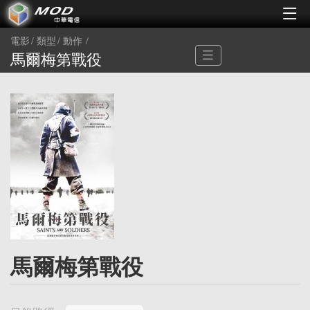
電影
類型
動作
馬爾梅第戰役
馬爾梅第戰役