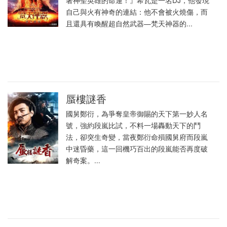
著神聖英雄的命運！』希瓦是一名DJ，他發現
自己與火有神奇的連結：他不會被火燒傷，而
且還具有喚醒超自然武器—梵天神器的...
蜃樓謎香
國舅鄭衍，為爭奪皇帝御賜的天下第一妙人名
號，強約段嵐比試，不料一場轟動天下的鬥
法，卻突生奇變，當夜鄭衍命殞國舅府而段嵐
中迷昏藥，這一回機巧百出的段嵐能否再度破
解奇案。...