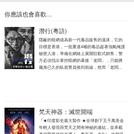
你應該也會喜歡...
潛行(粵語)
隱蔽的暗網成為新一代毒品販售的溫床，它的
目標是香港，一批重達4噸的毒品趁著強颱掩護
秘密入港，準備在網絡上展開狂歡式銷售，警
方必須找出掌控暗網的幕後「老闆」，只能將
藏身已久的臥底警員推到前線，然而「老闆...
梵天神器：滅世開端
『★印度影史最大製作 ★全球創下五千萬美金
年輕人發現與梵天之間有神秘的連結，並承載