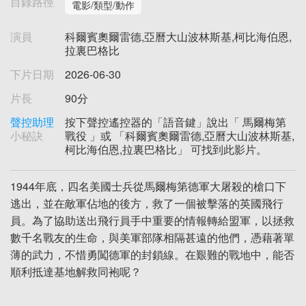
目錄路徑
電影/類型/動作
演員
科爾賓奧爾雷德,亞曆大山波林斯基,柯比海伯恩,
拉裏巴格比
下片日期
2026-06-30
片長
90分
聲控助理
按下聲控遙控器的「語音鍵」說出「 馬爾梅第
小秘訣
戰役 」或 「科爾賓奧爾雷德,亞曆大山波林斯基,
柯比海伯恩,拉裏巴格比」 可找到此影片。
1944年底，四名美國士兵從馬爾梅第德軍大屠殺的槍口下
逃出，並在敵軍佔地的後方，救了一個被擊落的英國飛行
員。為了協助送出飛行員手中重要的情報轉給盟軍，以拯救
數千名戰友的生命，與美軍部隊相隔甚遠的他們，憑藉著單
薄的武力，不惜勇闖德軍的封鎖線。在艱難的戰地中，能否
順利抵達基地解救同袍呢？