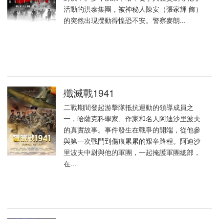
活動的洪泰集團，被神秘人陳安（張家輝 飾）
的突然出現攪動得惶恐不安。警察麥朗...
殲滅戰1941
二戰期間發起游擊隊抵抗運動的領導成員之
一，哈薩克科學家、作家和名人阿迪沙里波夫
的真實故事。事件發生在戰爭的開端，從他參
與第一次戰鬥到傷痕累累的艱辛路程。阿迪沙
里波夫中尉與他的軍團，一起掩護軍團總部，
在...