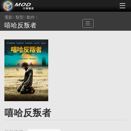
電影
類型
動作
嘻哈反叛者
嘻哈反叛者