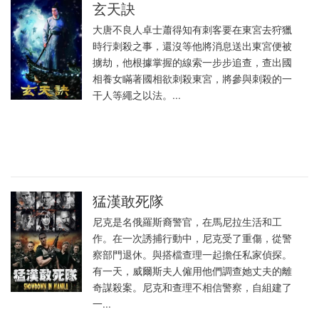
玄天訣
大唐不良人卓士蕭得知有刺客要在東宮去狩獵
時行刺殺之事，還沒等他將消息送出東宮便被
擄劫，他根據掌握的線索一步步追查，查出國
相養女瞞著國相欲刺殺東宮，將參與刺殺的一
干人等繩之以法。...
猛漢敢死隊
尼克是名俄羅斯裔警官，在馬尼拉生活和工
作。在一次誘捕行動中，尼克受了重傷，從警
察部門退休。與搭檔查理一起擔任私家偵探。
有一天，威爾斯夫人僱用他們調查她丈夫的離
奇謀殺案。尼克和查理不相信警察，自組建了
一...