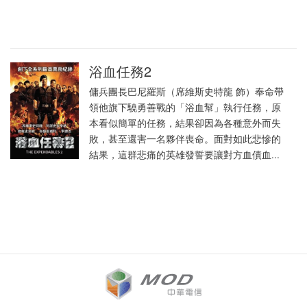
浴血任務2
傭兵團長巴尼羅斯（席維斯史特龍 飾）奉命帶
領他旗下驍勇善戰的「浴血幫」執行任務，原
本看似簡單的任務，結果卻因為各種意外而失
敗，甚至還害一名夥伴喪命。面對如此悲慘的
結果，這群悲痛的英雄發誓要讓對方血債血...