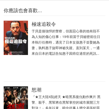
你應該也會喜歡...
極速追殺令
于貝是個強悍的警察，但面惡心善的他有段不
為人知的傷心往事：19年前當于貝秘密前往日
本執行任務時，遇見了日本女孩惠子並娶她為
妻，孰料惠子旋即神祕失蹤。直到某天，一通
來自日本的電話告知惠子因癌症過世的死訊...
怒潮
『★王大陸X阮經天 ★暗黑系復仇動作爽片 黑
警、殺手、黑幫將在黑幫掌控的城市展開三方
對決！』多年以來，暗中從事人體交易等犯罪