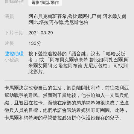
目錄路徑
電影/類型/動作
演員
阿布貝克爾班賽希,魯比娜阿扎巴爾,阿米爾艾爾
阿比,塔拉阿布德,尤尼斯包柏
下片日期
2031-03-29
片長
133分
聲控助理
按下聲控遙控器的「語音鍵」說出「 嘻哈反叛
小秘訣
者 」或 「阿布貝克爾班賽希,魯比娜阿扎巴爾,阿
米爾艾爾阿比,塔拉阿布德,尤尼斯包柏」 可找到
此影片。
卡馬爾決定改變自己的生活，於是離開比利時，前往敘利亞
幫助戰爭的難民。然而到了當地後，他被迫加入一支民兵組
織，且被困在拉卡。而他在家鄉的弟弟納希姆很快成了激進
徵兵人員的目標，他們承諾會讓納希姆與哥哥團圓。此時，
卡馬爾和納希姆的母親蕾拉必須拼命保護她僅存的兒子。