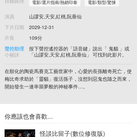
目錄路徑
電影/選片指南/熱銷印泰
電影/類型/驚悚
演員
山謬安,天安,紅桃,阮垂仙
下片日期
2029-12-31
片長
109分
聲控助理
按下聲控遙控器的「語音鍵」說出「 鬼貓 」或
小秘訣
「山謬安,天安,紅桃,阮垂仙」 可找到此影片。
在順化的陶瓷馬賽克工藝世家中，心愛的長孫離奇死亡，使
梅比奇求助於「靈貓」復活孫子，沒想到惡鬼也隨之而來，
開始發生一連串噩夢般的神秘事件…。
你應該也會喜歡...
怪談比留子(數位修復版)