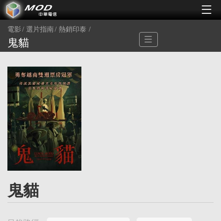
電影
選片指南
熱銷印泰
鬼貓
鬼貓