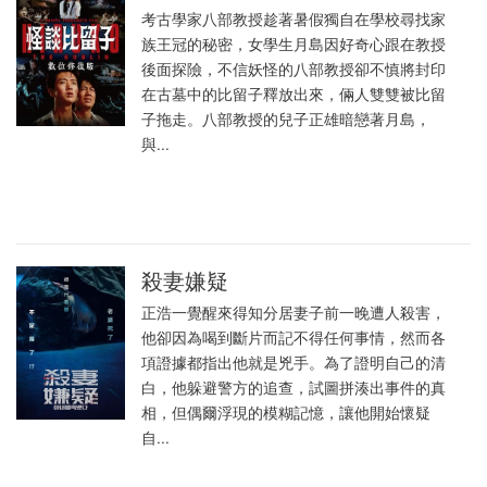
考古學家八部教授趁著暑假獨自在學校尋找家
族王冠的秘密，女學生月島因好奇心跟在教授
後面探險，不信妖怪的八部教授卻不慎將封印
在古墓中的比留子釋放出來，倆人雙雙被比留
子拖走。八部教授的兒子正雄暗戀著月島，
與...
殺妻嫌疑
正浩一覺醒來得知分居妻子前一晚遭人殺害，
他卻因為喝到斷片而記不得任何事情，然而各
項證據都指出他就是兇手。為了證明自己的清
白，他躲避警方的追查，試圖拼湊出事件的真
相，但偶爾浮現的模糊記憶，讓他開始懷疑
自...