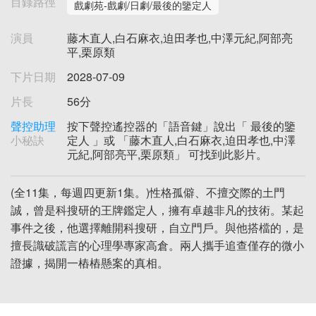
目錄路徑
戲劇苑-戲劇/日劇/最後的鑒定人
演員
藤木直人,白石麻衣,迫田孝也,中澤元紀,阿部亮
平,栗原類
下片日期
2028-07-09
片長
56分
聲控助理
按下聲控遙控器的「語音鍵」說出「 最後的鑒
小秘訣
定人 」或 「藤木直人,白石麻衣,迫田孝也,中澤
元紀,阿部亮平,栗原類」 可找到此影片。
(全11集，每週四更新1集。)性格孤僻、不擅交際的土門
誠，曾是科搜研的王牌鑑定人，擁有卓越非凡的技術。某起
事件之後，他選擇離開科搜研，自立門戶。與他搭檔的，是
擅長識破謊言的心理學專家高倉。兩人攜手追查僅存的微小
證據，揭開一樁樁懸案的真相。