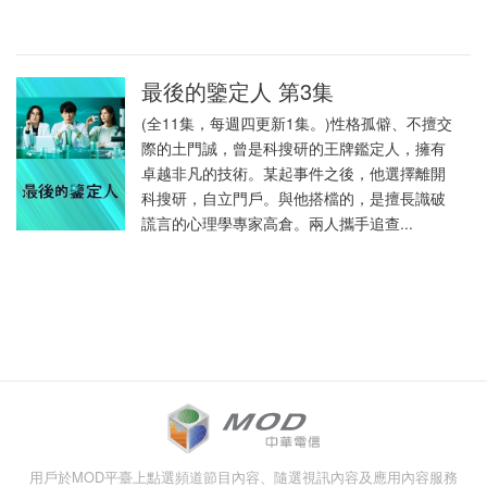
最後的鑒定人 第3集
(全11集，每週四更新1集。)性格孤僻、不擅交
際的土門誠，曾是科搜研的王牌鑑定人，擁有
卓越非凡的技術。某起事件之後，他選擇離開
科搜研，自立門戶。與他搭檔的，是擅長識破
謊言的心理學專家高倉。兩人攜手追查...
用戶於MOD平臺上點選頻道節目內容、隨選視訊內容及應用內容服務