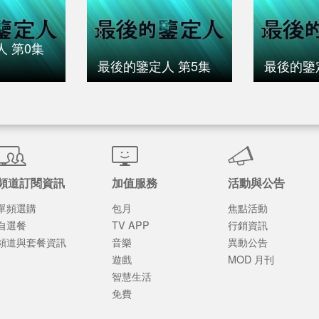
 第0集
最後的鑒定人 第5集
最後的鑒
頻道訂閱資訊
加值服務
活動與公告
單頻選購
包月
焦點活動
自選餐
TV APP
行銷資訊
頻道與套餐資訊
音樂
異動公告
遊戲
MOD 月刊
智慧生活
免費