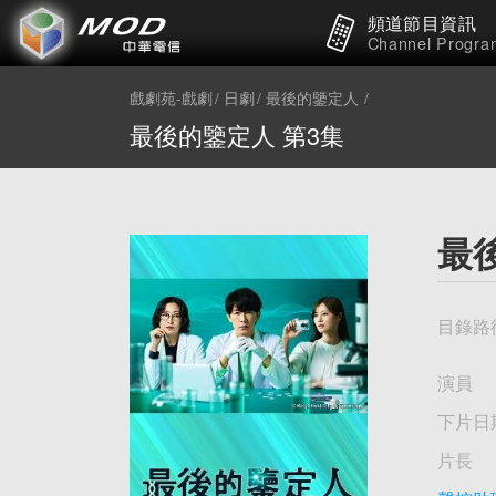
頻道節目資訊
Channel Progra
戲劇苑-戲劇
日劇
最後的鑒定人
最後的鑒定人 第3集
最
目錄路
演員
下片日
片長