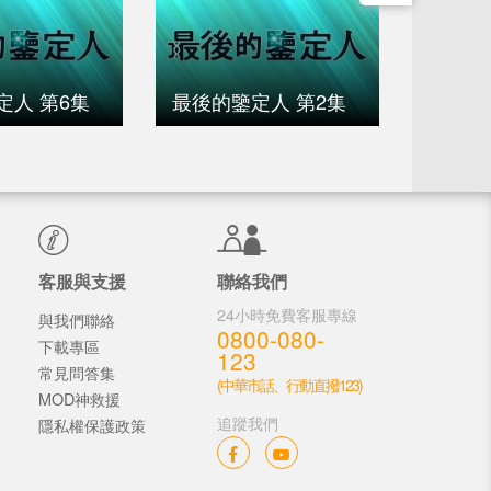
定人 第6集
最後的鑒定人 第2集
最後的
客服與支援
聯絡我們
24小時免費客服專線
與我們聯絡
0800-080-
下載專區
123
常見問答集
(中華市話、行動直撥123)
MOD神救援
追蹤我們
隱私權保護政策