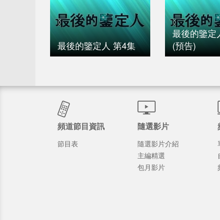
最後的鑒定人
最後的鑒定人 第4集
(預告)
頻道節目資訊
隨選影片
節目表
隨選影片介紹
主編精選
包月影片