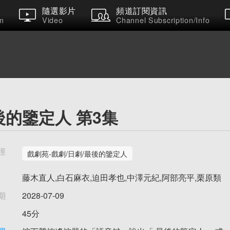
隨選影片
頻道訂閱資訊
m
Video
Channel Subscription/Info
後的鑒定人 第3集
徑
戲劇苑-戲劇/日劇/最後的鑒定人
藤木直人,白石麻衣,迫田孝也,中澤元紀,阿部亮平,栗原類
期
2028-07-09
45分