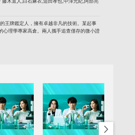
藤木直人,白石麻衣,迫田孝也,中澤元紀,阿部亮
搜研的王牌鑑定人，擁有卓越非凡的技術。某起事
的心理學專家高倉。兩人攜手追查僅存的微小證