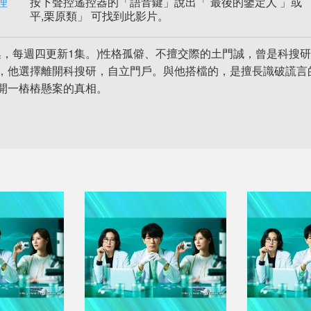
理
按下聲控遙控器的「語音鍵」說出「 最後的鑒定人 」或 「
平,栗原類」 可找到此影片。
1集，每週四更新1集。)性格孤僻、不擅交際的土門誠，曾是科
，他選擇離開科搜研，自立門戶。與他搭檔的，是擅長識破謊言
開一樁樁懸案的真相。