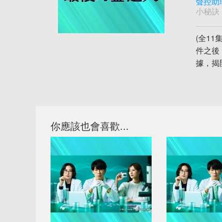
聲控助
小秘訣
(全1
件之後
據，揭
你應該也會喜歡...