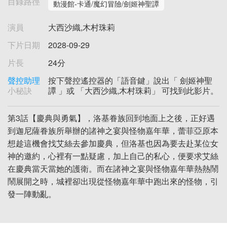
目錄路徑
動漫館-卡通/魔幻冒險/劍姬神聖譚
演員
大西沙織,木村珠莉
下片日期
2028-09-29
片長
24分
聲控助理
按下聲控遙控器的「語音鍵」說出「 劍姬神聖
小秘訣
譚 」或 「大西沙織,木村珠莉」 可找到此影片。
第3話【慶典與勇氣】，洛基眷族回到地面上之後，正好遇
到迦尼薩眷族所舉辦的諸神之宴與怪物嘉年華，蕾菲亞原本
想趁這機會找艾絲去參加慶典，但洛基也因為要去赴某位女
神的邀約，心裡有一點疑慮，加上自己的私心，便要求艾絲
在慶典當天當她的護衛。而在諸神之宴與怪物嘉年華熱熱鬧
鬧展開之時，城裡卻出現從怪物嘉年華中跑出來的怪物，引
發一陣動亂。