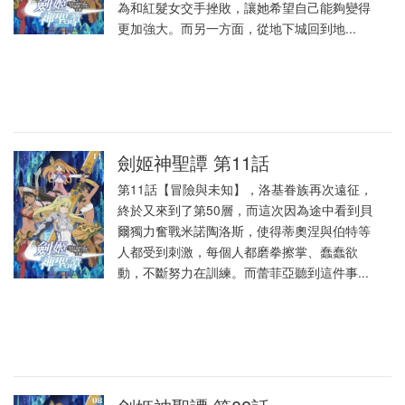
為和紅髮女交手挫敗，讓她希望自己能夠變得
更加強大。而另一方面，從地下城回到地...
劍姬神聖譚 第11話
第11話【冒險與未知】，洛基眷族再次遠征，
終於又來到了第50層，而這次因為途中看到貝
爾獨力奮戰米諾陶洛斯，使得蒂奧涅與伯特等
人都受到刺激，每個人都磨拳擦掌、蠢蠢欲
動，不斷努力在訓練。而蕾菲亞聽到這件事...