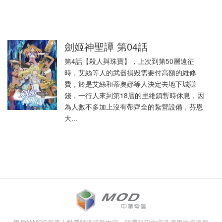
劍姬神聖譚 第04話
第4話【殺人與珠寶】，上次到第50層遠征
時，艾絲等人的武器損毀需要付高額的維修
費，於是艾絲和蒂奧娜等人決定去地下城賺
錢，一行人來到第18層的里維鎮暫時休息，因
為人數不多加上沒有帶齊全的紮營設備，芬恩
大...