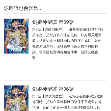
你應該也會喜歡...
劍姬神聖譚 第09話
第9話【訓練與嫉妒】，洛基眷族遠征的時間終
於確定，艾絲打算在遠征之前，好好跟貝爾道
歉，結果知道貝爾以極快的速度在成長。她想
知道原因為何，而答應在征遠之前幫貝爾特
訓。蕾菲亞無意間得知這件事，就讓艾絲也
幫...
劍姬神聖譚 第06話
第6話【討伐與逃亡】，在洛基眷族的決定返回
地面時，艾絲在里維莉雅的陪伴下單獨留在地
下城，她的目的是一個人挑戰樓層BOSS，因