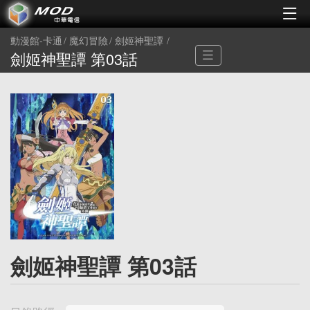
動漫館-卡通
魔幻冒險
劍姬神聖譚
劍姬神聖譚 第03話
劍姬神聖譚 第03話