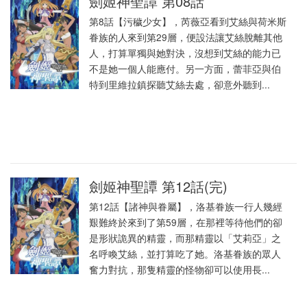
劍姬神聖譚 第08話
第8話【污穢少女】，芮薇亞看到艾絲與荷米斯
眷族的人來到第29層，便設法讓艾絲脫離其他
人，打算單獨與她對決，沒想到艾絲的能力已
不是她一個人能應付。另一方面，蕾菲亞與伯
特到里維拉鎮探聽艾絲去處，卻意外聽到...
劍姬神聖譚 第12話(完)
第12話【諸神與眷屬】，洛基眷族一行人幾經
艱難終於來到了第59層，在那裡等待他們的卻
是形狀詭異的精靈，而那精靈以「艾莉亞」之
名呼喚艾絲，並打算吃了她。洛基眷族的眾人
奮力對抗，那隻精靈的怪物卻可以使用長...