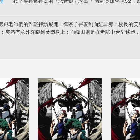
理
按下聲控遙控器的「語音鍵」說出「 我的英雄學院S2 」
隊跟老師們的對戰持續展開！御茶子害羞到面紅耳赤；校長的笑
決；突然有意外降臨到葉隱身上；而峰田則是在考試中倉皇逃跑