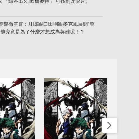
或 「綠谷出久,歐爾麥特」 可找到此影片。
聲響徹雲霄；耳郎跟口田則跟麥克風展開"聲
，他究竟是為了什麼才想成為英雄呢！？