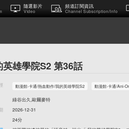
隨選影片
頻道訂閱資訊
m
Video
Channel Subscription/Info
英雄學院S2 第36話
徑
動漫館-卡通/熱血動作/我的英雄學院S2
動漫館-卡通/Ani-
綠谷出久,歐爾麥特
期
2026-12-31
24分