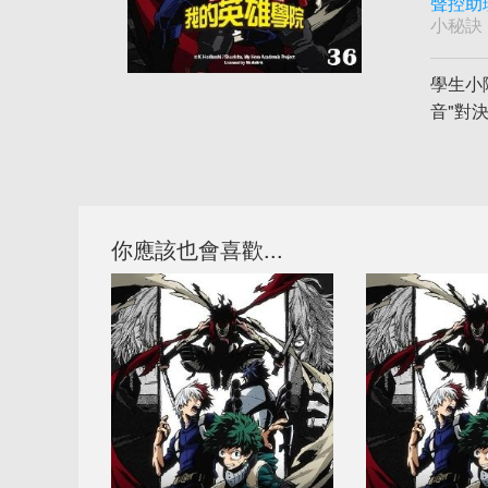
聲控助
小秘訣
學生小
音"對
你應該也會喜歡...