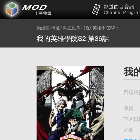
頻道節目資訊
Channel Progra
動漫館-卡通
熱血動作
我的英雄學院S2
我的英雄學院S2 第36話
我的
目錄路
演員
下片日
片長