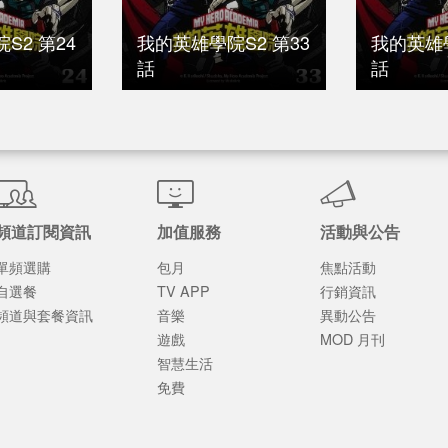
S2 第24
我的英雄學院S2 第33
我的英雄學
話
話
頻道訂閱資訊
加值服務
活動與公告
單頻選購
包月
焦點活動
自選餐
TV APP
行銷資訊
頻道與套餐資訊
音樂
異動公告
遊戲
MOD 月刊
智慧生活
免費