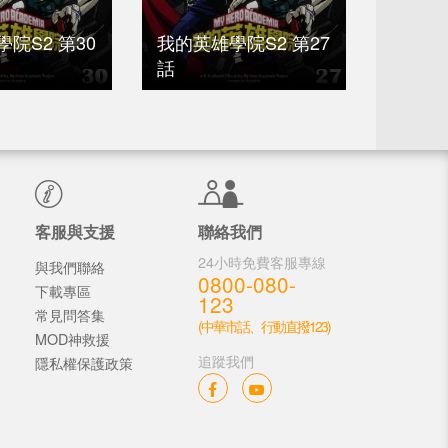
院S2 第30
我的英雄學院S2 第27
我的英
話
話
客服與支援
聯絡我們
24小時免費客服專線
與我們聯絡
0800-080-
下載專區
123
常見問答集
(中華市話、行動直撥123)
MOD神救援
追蹤我們
隱私權保護政策