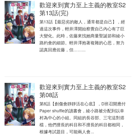
歡迎來到實力至上主義的教室S2
第13話(完)
第13話【最惡劣的敵人，通常都是自己】，經
過這次事件，輕井澤開始察覺自己內心有了巨
大變化。此時，佐藤來找她商量聖誕節和綾小
路約會的細節。輕井澤抱著複雜的心思，努力
認真回應佐藤，但……...
歡迎來到實力至上主義的教室S2
第08話
第8話【創傷會靜靜活在心底】，D班召開應付
Paper shuffle的讀書會，綾小路被分配到以幸
村為中心的小組。同組的長谷部、三宅這對搭
檔，他們擅長的科目和不擅長的科目都相同，
根據考試題目，可能兩人會...