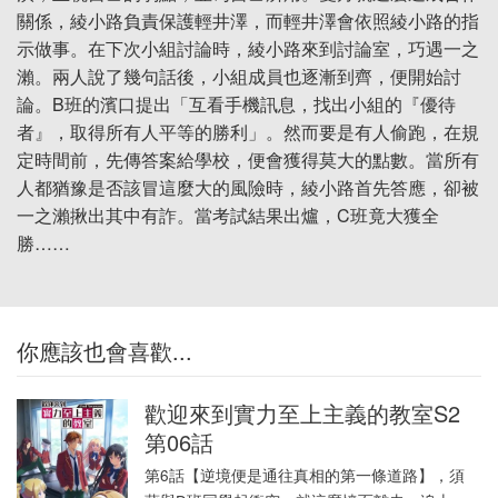
關係，綾小路負責保護輕井澤，而輕井澤會依照綾小路的指
示做事。在下次小組討論時，綾小路來到討論室，巧遇一之
瀨。兩人說了幾句話後，小組成員也逐漸到齊，便開始討
論。B班的濱口提出「互看手機訊息，找出小組的『優待
者』，取得所有人平等的勝利」。然而要是有人偷跑，在規
定時間前，先傳答案給學校，便會獲得莫大的點數。當所有
人都猶豫是否該冒這麼大的風險時，綾小路首先答應，卻被
一之瀨揪出其中有詐。當考試結果出爐，C班竟大獲全
勝……
你應該也會喜歡...
歡迎來到實力至上主義的教室S2
第06話
第6話【逆境便是通往真相的第一條道路】，須