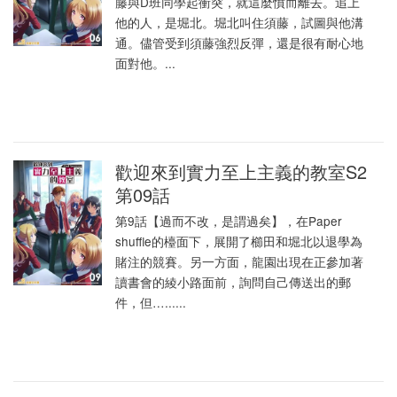
藤與D班同學起衝突，就這麼憤而離去。追上
他的人，是堀北。堀北叫住須藤，試圖與他溝
通。儘管受到須藤強烈反彈，還是很有耐心地
面對他。...
歡迎來到實力至上主義的教室S2
第09話
第9話【過而不改，是謂過矣】，在Paper
shuffle的檯面下，展開了櫛田和堀北以退學為
賭注的競賽。另一方面，龍園出現在正參加著
讀書會的綾小路面前，詢問自己傳送出的郵
件，但…......