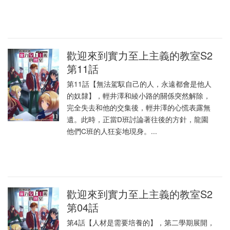
歡迎來到實力至上主義的教室S2
第11話
第11話【無法駕馭自己的人，永遠都會是他人
的奴隸】，輕井澤和綾小路的關係突然解除，
完全失去和他的交集後，輕井澤的心慌表露無
遺。此時，正當D班討論著往後的方針，龍園
他們C班的人狂妄地現身。...
歡迎來到實力至上主義的教室S2
第04話
第4話【人材是需要培養的】，第二學期展開，