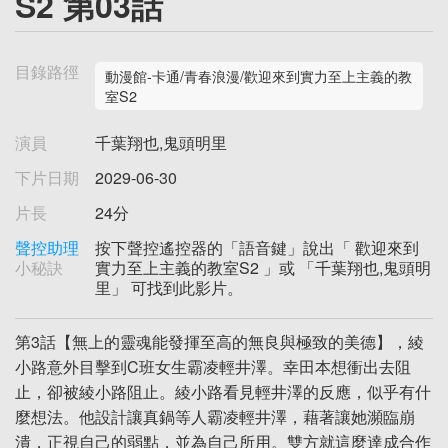
S2 第03話
目錄路徑
動漫館-卡通/青春浪漫/歡迎來到實力至上主義的教
室S2
演員
千葉翔也,鬼頭明里
下片日期
2029-06-30
片長
24分
聲控助理
按下聲控遙控器的「語音鍵」說出「 歡迎來到
小秘訣
實力至上主義的教室S2 」或 「千葉翔也,鬼頭明
里」 可找到此影片。
第3話【無上的靈魂能發揮至高的無良與極致的美德】，綾
小路意外目擊到C班女生霸凌輕井澤。幸田本想衝出去阻
止，卻被綾小路阻止。綾小路看見輕井澤的反應，似乎有什
麼想法。他設計讓真鍋等人霸凌輕井澤，藉著讓她瀕臨崩
潰，正視自己的弱點，並為自己所用。雙方就這麼達成合作