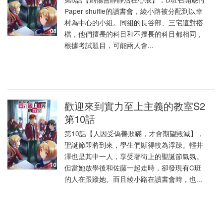
Paper shuffle的讀書會，綾小路被分配到以幸
村為中心的小組。同組的長谷部、三宅這對搭
檔，他們擅長的科目和不擅長的科目都相同，
根據考試題目，可能兩人會...
歡迎來到實力至上主義的教室S2
第10話
第10話【人因受偽善欺瞞，才會期望毀滅】，
聖誕節即將到來，學生們顯得較為浮躁。輕井
澤也是其中一人，享受著街上的聖誕節氣氛。
但當她放學後和佐藤一起走時，卻發現有C班
的人在跟蹤她。而且綾小路在讀書會時，也...