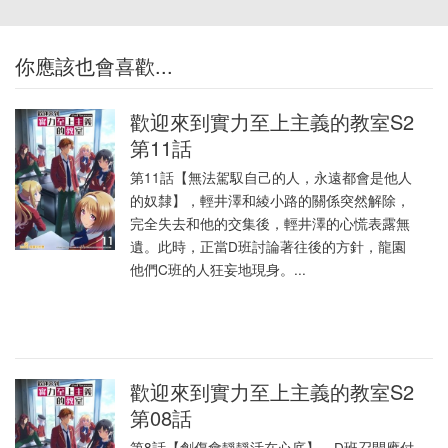
你應該也會喜歡...
歡迎來到實力至上主義的教室S2
第11話
第11話【無法駕馭自己的人，永遠都會是他人
的奴隸】，輕井澤和綾小路的關係突然解除，
完全失去和他的交集後，輕井澤的心慌表露無
遺。此時，正當D班討論著往後的方針，龍園
他們C班的人狂妄地現身。...
歡迎來到實力至上主義的教室S2
第08話
第8話【創傷會靜靜活在心底】，D班召開應付