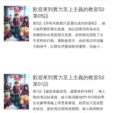
歡迎來到實力至上主義的教室S2
第05話
第5話【所有失敗都只是通往成功的過程】，綾
小路對櫛田產生疑慮。他以偵查別班為名目，
把櫛田約出來跟堀北見面。此時堀北採取了出
乎意料的行動。運動會當天，由於堀北和須藤
大顯身手，紅隊在序盤就取得優勢，但綾小...
歡迎來到實力至上主義的教室S2
第01話
第1話【越是身處逆境，越要保持冷靜】，無人
島的考試結束後，綾小路清隆他們1年D班的學
生在豪華客輪上享受著暑假。然而這只是短暫
的休息，新的考試很快就展開。綾小路和輕井