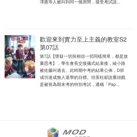
澤惠等人被叫到同一個房間，接受考試說...
歡迎來到實力至上主義的教室S2
第07話
第7話【懷疑一切與相信一切同樣簡單，都是放
棄思考】，學生會長交接儀式結束後，綾小路
被佐藤叫過去。此時期中考的結果公佈，D班
成功達成無人退學的目標。但茶柱卻說重頭戲
是被視為期末考的特別考試，通稱「Pap...