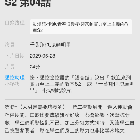
S2 第04話
目錄路徑
動漫館-卡通/青春浪漫/歡迎來到實力至上主義的教
室S2
演員
千葉翔也,鬼頭明里
下片日期
2029-06-28
片長
24分
聲控助理
按下聲控遙控器的「語音鍵」說出「 歡迎來到
小秘訣
實力至上主義的教室S2 」或 「千葉翔也,鬼頭明
里」 可找到此影片。
第4話【人材是需要培養的】，第二學期展開，進入運動會
準備期間。由於比賽成績無論好壞，都會影響下次筆試分
數，學生們明顯慌亂不已。加上分組方式獨特，又讓學生自
己挑選參賽者，壓在學生們身上的壓力也非比尋常地大……