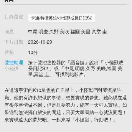
目錄路徑
卡通/特攝英雄/小怪獸成長日記S2
演員
中尾 明慶,久野 美咲,福圓 美里,真堂 圭
下片日期
2026-10-29
片長
10分
聲控助理
按下聲控遙控器的「語音鍵」說出「 小怪獸成
小秘訣
長日記S2 」或 「中尾 明慶,久野 美咲,福圓 美
里,真堂 圭」 可找到此影片。
在遙遠宇宙的K10星雲的丘丘星上，小怪獸們對著流星許
願。他們有許多想做的事情、想要實現的夢想。雖然現在還
有很多事情做不到，但是只要努力，總有一天可以實現。如
果遇到無法獨自解決的問題，只要大家團結一心就沒問題！
來實現遠大的夢想吧。一起來喊「小怪獸，行動吧！」