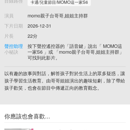
目錄路徑
卡通/兒童節目/MOMO這一家S6
演員
momo親子台哥哥,姐姐主持群
下片日期
2026-12-31
片長
22分
聲控助理
按下聲控遙控器的「語音鍵」說出「 MOMO這
小秘訣
一家S6 」或 「momo親子台哥哥,姐姐主持群」
可找到此影片。
以有趣的故事與對話，解答孩子對於生活上的眾多疑惑，讓
孩子學習生活教育。由哥哥姐姐演出的趣味短劇，除了帶給
孩子歡笑，也會在節目中傳遞正向的教育觀念。
你應該也會喜歡...