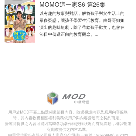
MOMO這一家S6 第26集
以有趣的故事與對話，解答孩子對於生活上的
眾多疑惑，讓孩子學習生活教育。由哥哥姐姐
演出的趣味短劇，除了帶給孩子歡笑，也會在
節目中傳遞正向的教育觀念。...
用戶於MOD平臺上點選頻道節目內容、隨選視訊內容及應用內容服務
時，其內容收視相關權利義務依用戶與內容營運商之契約而定。
營運商提供之內容可能因當時各項著作權授權狀況而有所異動，概以營運
商實際提供之內容為準。
中華電信股份有限公司個人家庭分公司(統一編號：96979949) © 2023