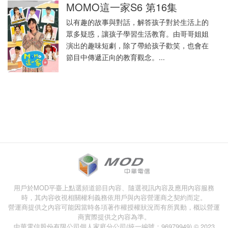
MOMO這一家S6 第16集
以有趣的故事與對話，解答孩子對於生活上的
眾多疑惑，讓孩子學習生活教育。由哥哥姐姐
演出的趣味短劇，除了帶給孩子歡笑，也會在
節目中傳遞正向的教育觀念。...
用戶於MOD平臺上點選頻道節目內容、隨選視訊內容及應用內容服務
時，其內容收視相關權利義務依用戶與內容營運商之契約而定。
營運商提供之內容可能因當時各項著作權授權狀況而有所異動，概以營運
商實際提供之內容為準。
中華電信股份有限公司個人家庭分公司(統一編號：96979949) © 2023