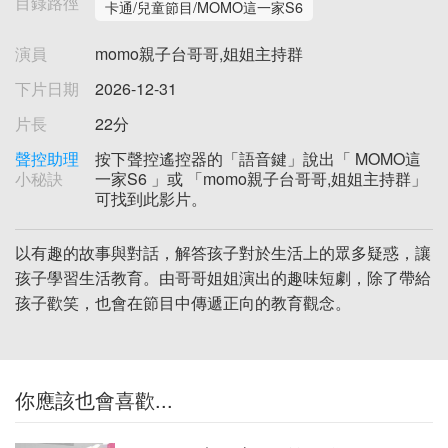
目錄路徑
卡通/兒童節目/MOMO這一家S6
演員
momo親子台哥哥,姐姐主持群
下片日期
2026-12-31
片長
22分
聲控助理
按下聲控遙控器的「語音鍵」說出「 MOMO這
小秘訣
一家S6 」或 「momo親子台哥哥,姐姐主持群」
可找到此影片。
以有趣的故事與對話，解答孩子對於生活上的眾多疑惑，讓
孩子學習生活教育。由哥哥姐姐演出的趣味短劇，除了帶給
孩子歡笑，也會在節目中傳遞正向的教育觀念。
你應該也會喜歡...