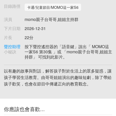
目錄路徑
卡通/兒童節目/MOMO這一家S6
演員
momo親子台哥哥,姐姐主持群
下片日期
2026-12-31
片長
22分
聲控助理
按下聲控遙控器的「語音鍵」說出「 MOMO這
小秘訣
一家S6 第30集 」或 「momo親子台哥哥,姐姐主
持群」 可找到此影片。
以有趣的故事與對話，解答孩子對於生活上的眾多疑惑，讓
孩子學習生活教育。由哥哥姐姐演出的趣味短劇，除了帶給
孩子歡笑，也會在節目中傳遞正向的教育觀念。
你應該也會喜歡...