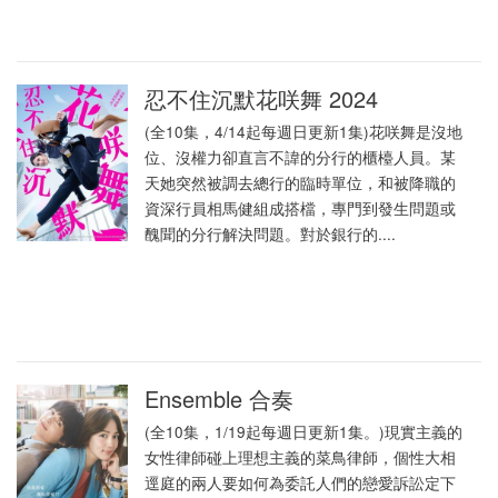
忍不住沉默花咲舞 2024
(全10集，4/14起每週日更新1集)花咲舞是沒地
位、沒權力卻直言不諱的分行的櫃檯人員。某
天她突然被調去總行的臨時單位，和被降職的
資深行員相馬健組成搭檔，專門到發生問題或
醜聞的分行解決問題。對於銀行的....
Ensemble 合奏
(全10集，1/19起每週日更新1集。)現實主義的
女性律師碰上理想主義的菜鳥律師，個性大相
逕庭的兩人要如何為委託人們的戀愛訴訟定下