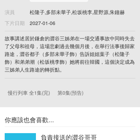
演員
松隆子,多部未華子,松坂桃李,星野源,朱鐘赫
下片日期
2027-01-06
故事講述居於鎌倉的澀谷三姊弟在一場交通事故中同時失去
了父母和祖母，這場悲劇過去幾個月後，在舉行法事後歸家
路途，澀谷都子（多部未華子飾）告訴姐姐葉子（松隆子
飾）和弟弟潮（松坂桃李飾）她將前往韓國，這個決定成為
三姊弟人生路途的轉折點。
慢行列車 全1集(完)
第0集(預告)
你應該也會喜歡...
負責接送的澀谷哥哥