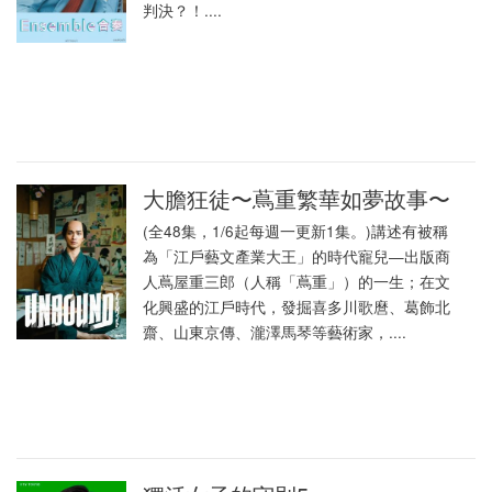
判決？！....
大膽狂徒〜蔦重繁華如夢故事〜
(全48集，1/6起每週一更新1集。)講述有被稱
為「江戶藝文產業大王」的時代寵兒—出版商
人蔦屋重三郎（人稱「蔦重」）的一生；在文
化興盛的江戶時代，發掘喜多川歌麿、葛飾北
齋、山東京傳、瀧澤馬琴等藝術家，....