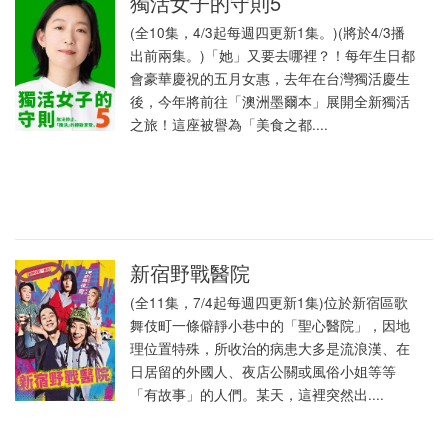
獨活女子的守則5
(全10集，4/3起每週四更新1集。)(將於4/3播
出前兩集。)「她」又要去哪裡？！每年生日都
會豪華慶祝的五月女惠，去年在台灣獨活慶生
後，今年將前往「澳洲墨爾本」展開全新獨活
之旅！這座被譽為「美食之都....
新宿野戰醫院
(全11集，7/4起每週四更新1集)位於新宿區歌
舞伎町一條僻靜小巷中的「聖心醫院」，因地
理位置特殊，所收治的病患大多是流浪漢、在
日居留的外國人、夜店公關或風俗小姐等等
「有故事」的人們。某天，這裡突然出....