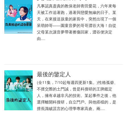
凡事認真盡責的教保老師青田愛花，六年來每
天被工作追著跑，過著與戀愛無緣的日子。某
天，在來接送孩童的家長中，突然出現了一個
呆萌帥哥——園童音夢的哥哥澀谷大海！自從
父母某次讓音夢帶著擦傷回家，澀谷便決定
由....
最後的鑒定人
(全11集，7/10起每週四更新1集。)性格孤僻、
不擅交際的土門誠，曾是科搜研的王牌鑑定
人，擁有卓越非凡的技術。某起事件之後，他
選擇離開科搜研，自立門戶。與他搭檔的，是
擅長識破謊言的心理學專家高倉。兩....