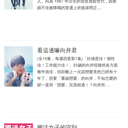
人。同為 1987 年出生的首批寬鬆世代，因業
績不佳被降職的普通上班族坂間正....
看這邊嘛向井君
(全10集，每週四更新1集)「好感度佳！個性
佳！工作能力佳！」33歲的向井悟雖然各方面
條件俱佳，但距離上一次談戀愛竟然已經有十
年了。想要「重啟戀愛」的向井，不知怎麼的
卻一直與「戀愛」完美錯過！？向井所....
獨活女子的守則