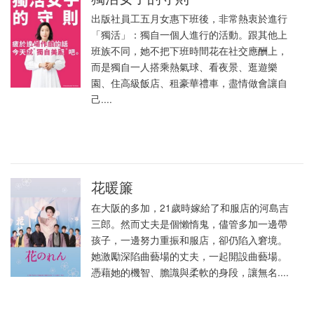
出版社員工五月女惠下班後，非常熱衷於進行
「獨活」：獨自一個人進行的活動。跟其他上
班族不同，她不把下班時間花在社交應酬上，
而是獨自一人搭乘熱氣球、看夜景、逛遊樂
園、住高級飯店、租豪華禮車，盡情做會讓自
己....
花暖簾
在大阪的多加，21歲時嫁給了和服店的河島吉
三郎。然而丈夫是個懶惰鬼，儘管多加一邊帶
孩子，一邊努力重振和服店，卻仍陷入窘境。
她激勵深陷曲藝場的丈夫，一起開設曲藝場。
憑藉她的機智、膽識與柔軟的身段，讓無名....