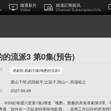
隨選影片
頻道訂閱資訊
m
Video
Channel Subscription/Info
的流派3 第0集(預告)
徑
戲劇苑-戲劇/日劇/晚酌的流派3
栗山千明,武田航平,辻凪子,岡山一,馬場裕之
期
2027-06-28
2集，6/29起每週六更新1集)傳達「晚酌」樂趣的美食喜劇第3
考著「如何在一天結束時美味地飲酒」，並將工作以外的所有時