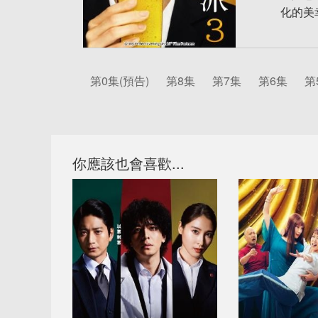
化的美
第0集(預告)
第8集
第7集
第6集
第
你應該也會喜歡...