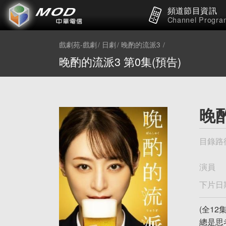
頻道節目資訊
Channel Progra
戲劇苑-戲劇
日劇
晚酌的流派3
晚酌的流派3 第0集(預告)
晚酌
目錄路
演員
下片日
(全1
總是思