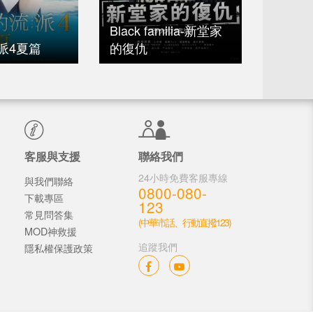
Black familia-新堂家
派4夏篇
的復仇
聽我的
客服與支援
聯絡我們
24小時免費客服專線
與我們聯絡
0800-080-
下載專區
123
常見問答集
(中華市話、行動直撥123)
MOD神救援
追蹤我們
隱私權保護政策