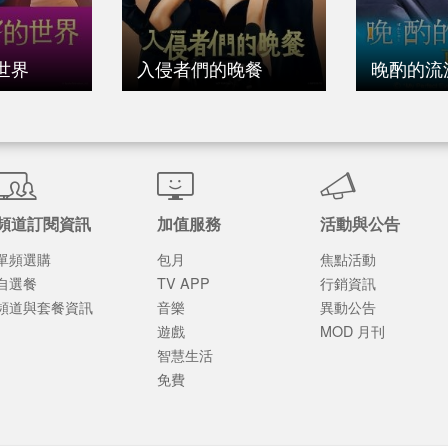
世界
入侵者們的晚餐
晚酌的流
頻道訂閱資訊
加值服務
活動與公告
單頻選購
包月
焦點活動
自選餐
TV APP
行銷資訊
頻道與套餐資訊
音樂
異動公告
遊戲
MOD 月刊
智慧生活
免費