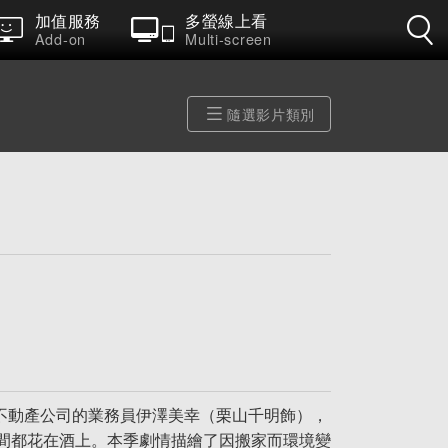
加值服務
多螢線上看
Add-on
Multi-screen
隨選影片類別
彈。不動產公司的業務員伊澤美幸（栗山千明飾），
間都花在酒上。本季劇情描繪了因搬家而環境變