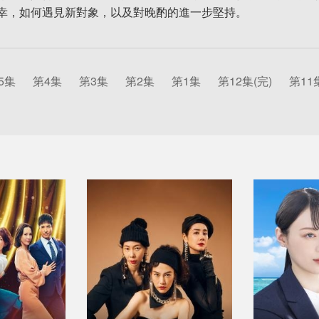
幸，如何遇見新對象，以及對晚酌的進一步堅持。
5集
第4集
第3集
第2集
第1集
第12集(完)
第11